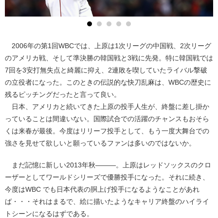
2006年の第1回WBCでは、上原は1次リーグの中国戦、2次リーグ
のアメリカ戦、そして準決勝の韓国戦と3戦に先発。特に韓国戦では
7回を3安打無失点と綺麗に抑え、2連敗を喫していたライバル撃破
の立役者になった。このときの伝説的な快刀乱麻は、WBCの歴史に
残るピッチングだったと言って良い。
日本、アメリカと続いてきた上原の投手人生が、終盤に差し掛か
っていることは間違いない。国際試合での活躍のチャンスもおそら
くは来春が最後。今度はリリーフ投手として、もう一度大舞台での
強さを見せて欲しいと願っているファンは多いのではないか。
まだ記憶に新しい2013年秋―――。上原はレッドソックスのクロ
ーザーとしてワールドシリーズで優勝投手になった。それに続き、
今度はWBC でも日本代表の胴上げ投手になるようなことがあれ
ば・・・それはまるで、絵に描いたようなキャリア終盤のハイライ
トシーンになるはずである。