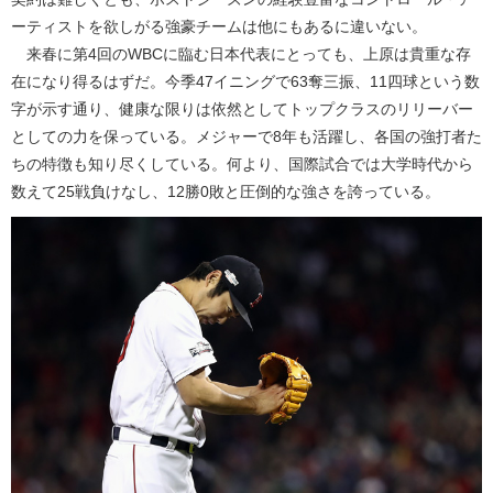
ーティストを欲しがる強豪チームは他にもあるに違いない。
来春に第4回のWBCに臨む日本代表にとっても、上原は貴重な存
在になり得るはずだ。今季47イニングで63奪三振、11四球という数
字が示す通り、健康な限りは依然としてトップクラスのリリーバー
としての力を保っている。メジャーで8年も活躍し、各国の強打者た
ちの特徴も知り尽くしている。何より、国際試合では大学時代から
数えて25戦負けなし、12勝0敗と圧倒的な強さを誇っている。