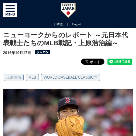
日本語
｜
English
ニューヨークからのレポート ～元日本代
表戦士たちのMLB戦記・上原浩治編～
2016年10月17日
上原浩治
MLB
WORLD BASEBALL CLASSIC™