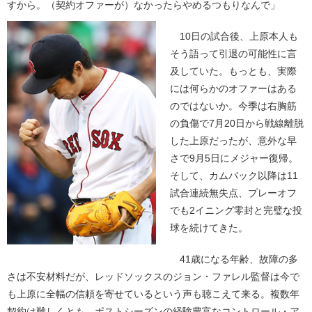
すから。（契約オファーが）なかったらやめるつもりなんで」
10日の試合後、上原本人も
そう語って引退の可能性に言
及していた。もっとも、実際
には何らかのオファーはある
のではないか。今季は右胸筋
の負傷で7月20日から戦線離脱
した上原だったが、意外な早
さで9月5日にメジャー復帰。
そして、カムバック以降は11
試合連続無失点、プレーオフ
でも2イニング零封と完璧な投
球を続けてきた。
41歳になる年齢、故障の多
さは不安材料だが、レッドソックスのジョン・ファレル監督は今で
も上原に全幅の信頼を寄せているという声も聴こえて来る。複数年
契約は難しくとも、ポストシーズンの経験豊富なコントロール・ア