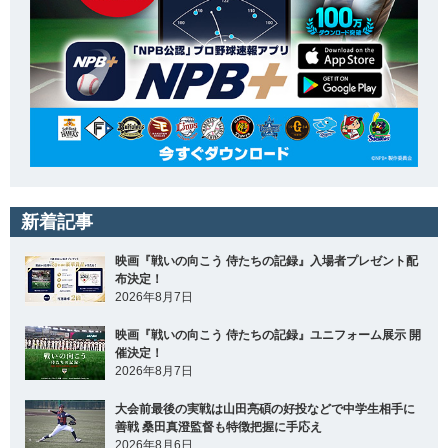
新着記事
映画『戦いの向こう 侍たちの記録』入場者プレゼント配
布決定！
2026年8月7日
映画『戦いの向こう 侍たちの記録』ユニフォーム展示 開
催決定！
2026年8月7日
大会前最後の実戦は山田亮碩の好投などで中学生相手に
善戦 桑田真澄監督も特徴把握に手応え
2026年8月6日