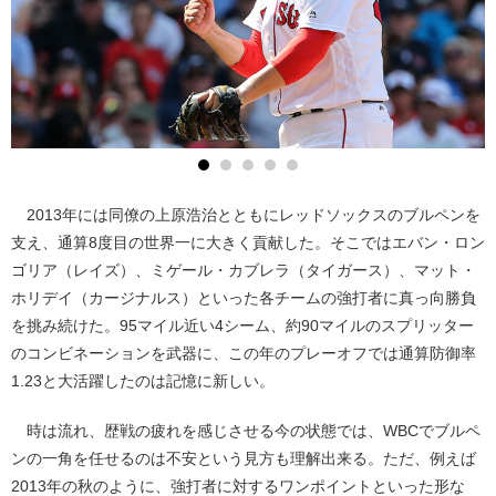
2013年には同僚の上原浩治とともにレッドソックスのブルペンを
支え、通算8度目の世界一に大きく貢献した。そこではエバン・ロン
ゴリア（レイズ）、ミゲール・カブレラ（タイガース）、マット・
ホリデイ（カージナルス）といった各チームの強打者に真っ向勝負
を挑み続けた。95マイル近い4シーム、約90マイルのスプリッター
のコンビネーションを武器に、この年のプレーオフでは通算防御率
1.23と大活躍したのは記憶に新しい。
時は流れ、歴戦の疲れを感じさせる今の状態では、WBCでブルペ
ンの一角を任せるのは不安という見方も理解出来る。ただ、例えば
2013年の秋のように、強打者に対するワンポイントといった形な