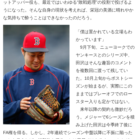
ットアッパー役も、最近ではいわゆる“敗戦処理”の役割で投げるよ
うになった。そんな自身の現状を考えれば、栄冠の美酒に晴れやか
な気持ちで酔うことはできなかったのだろう。
「僕は置かれている立場もわ
かっています」
9月下旬、ニューヨークでの
ヤンキースとのシリーズ中、
田沢はそんな趣旨のコメント
を複数回に渡って残してい
た。10月上旬からポストシー
ズンが始まるが、実際にこの
ままではプレーオフでのロー
スター入りも定かではない。
来年以降の契約も微妙だろ
う。メジャーで6シーズンを積
み上げた田沢は今季終了後に
FA権を得る。しかし、2年連続でシーズン中盤以降に不振に陥った