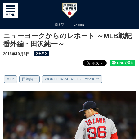
日本語
｜
English
ニューヨークからのレポート ～MLB戦記
番外編・田沢純一～
2016年10月6日
MLB
田沢純一
WORLD BASEBALL CLASSIC™