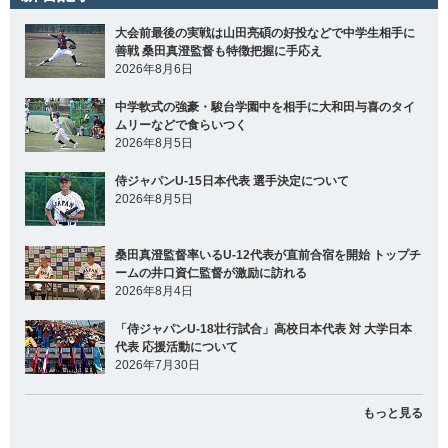
大会前最後の実戦は山田亮碩の好投などで中学生相手に
善戦 桑田真澄監督も特徴把握に手応え
2026年8月6日
中学軟式の強豪・駿台学園中を相手に大和田与喜のタイ
ムリーなどで食らいつく
2026年8月5日
侍ジャパンU-15日本代表 選手決定について
2026年8月5日
桑田真澄監督率いるU-12代表が直前合宿を開始 トップチ
ームの井口資仁監督が激励に訪れる
2026年8月4日
「侍ジャパンU-18壮行試合」高校日本代表 対 大学日本
代表 応援活動について
2026年7月30日
もっと見る