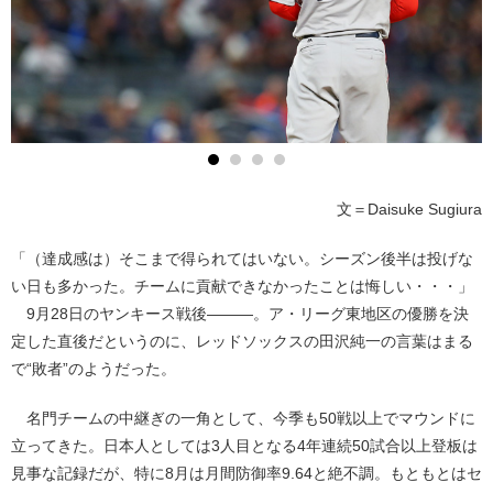
文＝Daisuke Sugiura
「（達成感は）そこまで得られてはいない。シーズン後半は投げな
い日も多かった。チームに貢献できなかったことは悔しい・・・」
9月28日のヤンキース戦後―――。ア・リーグ東地区の優勝を決
定した直後だというのに、レッドソックスの田沢純一の言葉はまる
で“敗者”のようだった。
名門チームの中継ぎの一角として、今季も50戦以上でマウンドに
立ってきた。日本人としては3人目となる4年連続50試合以上登板は
見事な記録だが、特に8月は月間防御率9.64と絶不調。もともとはセ