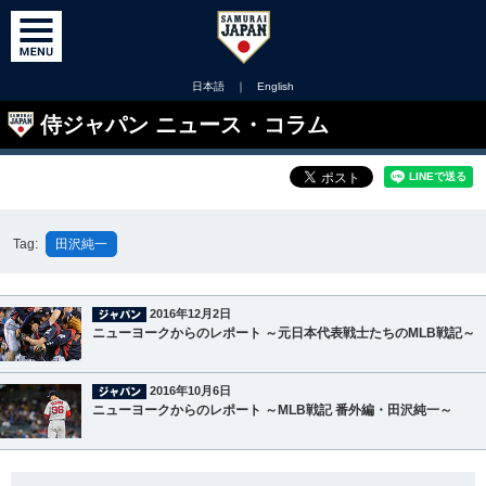
日本語
｜
English
侍ジャパン ニュース・コラム
Tag:
田沢純一
2016年12月2日
ニューヨークからのレポート ～元日本代表戦士たちのMLB戦記～
2016年10月6日
ニューヨークからのレポート ～MLB戦記 番外編・田沢純一～