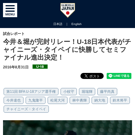
日本語
｜
English
試合レポート
今井＆堀が完封リレー！U-18日本代表がチ
ャイニーズ・タイペイに快勝してセミフ
ァイナル進出決定！
2016年8月31日
第11回 BFA U-18アジア選手権
小枝守
堀瑞輝
藤平尚真
今井達也
九鬼隆平
松尾大河
林中勇輝
納大地
鈴木将平
チャイニーズ・タイペイ