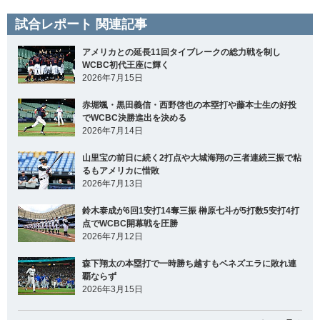
試合レポート 関連記事
アメリカとの延長11回タイブレークの総力戦を制し
WCBC初代王座に輝く
2026年7月15日
赤堀颯・黒田義信・西野啓也の本塁打や藤本士生の好投
でWCBC決勝進出を決める
2026年7月14日
山里宝の前日に続く2打点や大城海翔の三者連続三振で粘
るもアメリカに惜敗
2026年7月13日
鈴木泰成が6回1安打14奪三振 榊原七斗が5打数5安打4打
点でWCBC開幕戦を圧勝
2026年7月12日
森下翔太の本塁打で一時勝ち越すもベネズエラに敗れ連
覇ならず
2026年3月15日