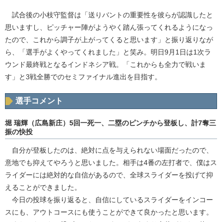
試合後の小枝守監督は「送りバントの重要性を彼らが認識したと
思いますし、ピッチャー陣がようやく踏ん張ってくれるようになっ
たので、これから調子が上がってくると思います」と振り返りなが
ら、「選手がよくやってくれました」と笑み。明日9月1日は1次ラ
ウンド最終戦となるインドネシア戦。「これからも全力で戦いま
す」と3戦全勝でのセミファイナル進出を目指す。
選手コメント
堀 瑞輝（広島新庄）5回一死一、二塁のピンチから登板し、計7奪三
振の快投
自分が登板したのは、絶対に点を与えられない場面だったので、
意地でも抑えてやろうと思いました。相手は4番の左打者で、僕はス
ライダーには絶対的な自信があるので、全球スライダーを投げて抑
えることができました。
今日の投球を振り返ると、自信にしているスライダーをインコー
スにも、アウトコースにも使うことができて良かったと思います。