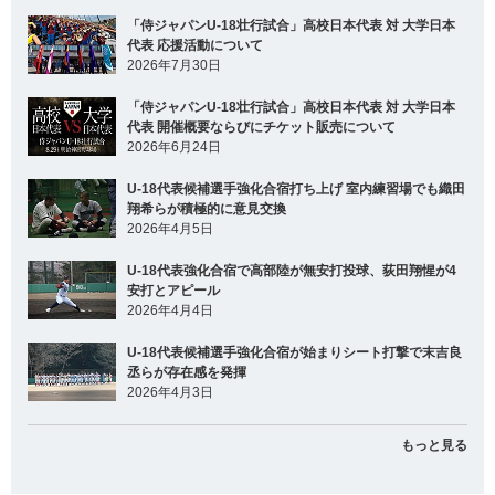
「侍ジャパンU-18壮行試合」高校日本代表 対 大学日本
代表 応援活動について
2026年7月30日
「侍ジャパンU-18壮行試合」高校日本代表 対 大学日本
代表 開催概要ならびにチケット販売について
2026年6月24日
U-18代表候補選手強化合宿打ち上げ 室内練習場でも織田
翔希らが積極的に意見交換
2026年4月5日
U-18代表強化合宿で高部陸が無安打投球、荻田翔惺が4
安打とアピール
2026年4月4日
U-18代表候補選手強化合宿が始まりシート打撃で末吉良
丞らが存在感を発揮
2026年4月3日
もっと見る