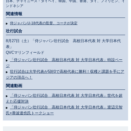
日本、チャイニーズ・タイペイ、韓国、中国、香港、タイ、フィリピン、イ
ンドネシア
関連情報
侍ジャパンU-18代表の監督、コーチが決定
壮行試合
8月27日（土）「侍ジャパン壮行試合 高校日本代表 対 大学日本代
表」
QVCマリンフィールド
「侍ジャパン壮行試合 高校日本代表 対 大学日本代表」特設ペー
ジ
壮行試合は大学代表が5対0で高校代表に勝利！収穫と課題を手にア
ジアの頂点へ！
関連動画
「侍ジャパン壮行試合 高校日本代表 対 大学日本代表」世代を超
えた応援対決
「侍ジャパン壮行試合 高校日本代表 対 大学日本代表」渡辺元智
氏×善波達也氏トークショー