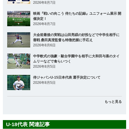
2026年8月7日
映画『戦いの向こう 侍たちの記録』ユニフォーム展示 開
催決定！
2026年8月7日
大会前最後の実戦は山田亮碩の好投などで中学生相手に
善戦 桑田真澄監督も特徴把握に手応え
2026年8月6日
中学軟式の強豪・駿台学園中を相手に大和田与喜のタイ
ムリーなどで食らいつく
2026年8月5日
侍ジャパンU-15日本代表 選手決定について
2026年8月5日
もっと見る
U-18代表 関連記事