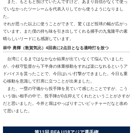
また、もともと投げていたんですけど、あまり自信がなくて使っ
ていなかったツーシームを代表入りしてから使うようになりまし
た。
それが思った以上に使うことができて、驚くほど投球の幅が広がっ
ています。また僕の持ち味を引き出してくれる捕手の九鬼隆平の素
晴らしいリードにも感謝しています。
林中 勇輝（敦賀気比）4回表に2点目となる適時打を放つ
台湾にくるまではなかなか結果が出ていなくて悩んでいました
が、小枝守監督から下半身の体重移動をすれば楽になれるというア
ドバイスを貰ったことで、今日はいい打撃ができました。今日も重
心移動を意識して打席に立つことが出来ました。
また、一塁の守備から投手陣を見ていて感じたことですが、こう
いう強い相手の中で、投手陣が0点抑えてくれたということがさすが
だと思いました。今井と堀はやっぱりすごいピッチャーだなと改め
て思いました。
第11回 BFA U18アジア選手権