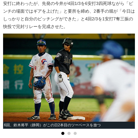
安打に終わったが、先発の今井が4回1/3を6安打3四死球ながら「ピ
ンチの場面ではギアを上げた」と要所を締め、2番手の堀が「今日は
しっかりと自分のピッチングができた」と4回2/3を1安打7奪三振の
快投で完封リレーを完成させた。
6回、鈴木将平（静岡）がこの日2本目のツーベースを放つ