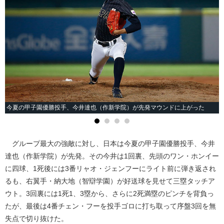
今夏の甲子園優勝投手、今井達也（作新学院）が先発マウンドに上がった
グループ最大の強敵に対し、日本は今夏の甲子園優勝投手、今井
達也（作新学院）が先発。その今井は1回裏、先頭のワン・ホンイー
に四球、1死後には3番リャオ・ジェンフーにライト前に弾き返され
るも、右翼手・納大地（智辯学園）が好送球を見せて三塁タッチア
ウト。3回裏には1死1、3塁から、さらに2死満塁のピンチを背負っ
たが、最後は4番チェン・フーを投手ゴロに打ち取って序盤3回を無
失点で切り抜けた。