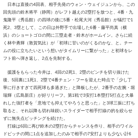
日本は直後の4回表、相手先発のウォン・ウェイジュンから、この
回先頭の鈴木将平（静岡）がレフト越えの2塁打を放つと、4番・九
鬼隆平（秀岳館）の四球の後に5番・松尾大河（秀岳館）が犠打で1
死2、3塁として、この日は外野手で出場した6番・藤平尚真（横
浜）のショートゴロの間に三塁走者・鈴木がホームイン。さらに続
く林中勇輝（敦賀気比）が「初球に甘いのがくるのかな、と。チー
ムの役に立ちたいという想いがタイムリーに繋がった」と初球をレ
フト前へ弾き返し、2点を先制する。
援護をもらった今井は、4回の2死1、2塁のピンチを切り抜けた
後、5回裏に1死1、2塁で4番チェン・フーを迎えた時点で「少し丁
寧に行きすぎて四死球も多過ぎた」と降板したが、2番手の左腕・堀
瑞輝（広島新庄）が好リリーフ。第1戦で3安打1本塁打5打点と大暴
れした強打者を「意地でも抑えてやろうと思った」と3球三振に打ち
取ると、それ以降も切れ味鋭いスライダーで相手打線の的を絞らせ
ずに無失点ピッチングを続けた。
打線は6回に再び鈴木の2塁打からチャンスを作り、相手のワイル
ドピッチの間に1点を追加したのみで相手の7安打よりも少ない計6