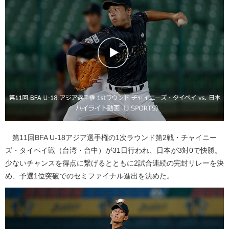
第11回BFA U-18アジア選手権の1次ラウンド第2戦・チャイニー
ズ・タイペイ戦（台湾・台中）が31日行われ、日本が3対0で快勝。
少ないチャンスを得点に繋げるとともに2試合連続の完封リレーを決
め、予選1位突破でのセミファイナル進出を決めた。