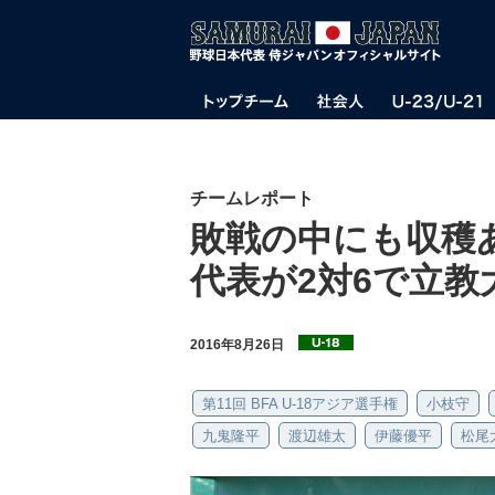
チームレポート
敗戦の中にも収穫あ
代表が2対6で立教
2016年8月26日
第11回 BFA U-18アジア選手権
小枝守
九鬼隆平
渡辺雄太
伊藤優平
松尾