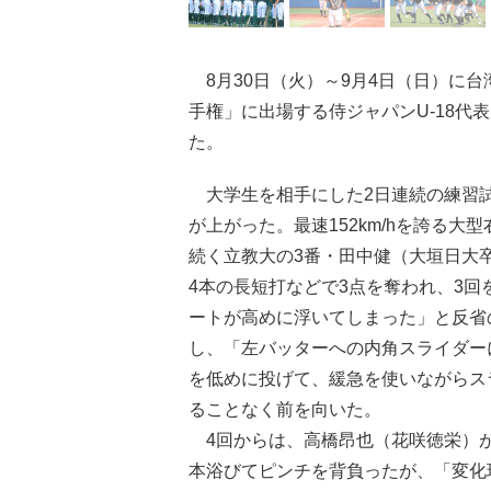
8月30日（火）～9月4日（日）に台湾・
手権」に出場する侍ジャパンU-18代
た。
大学生を相手にした2日連続の練習試
が上がった。最速152km/hを誇る
続く立教大の3番・田中健（大垣日大
4本の長短打などで3点を奪われ、3回
ートが高めに浮いてしまった」と反省
し、「左バッターへの内角スライダー
を低めに投げて、緩急を使いながらス
ることなく前を向いた。
4回からは、高橋昂也（花咲徳栄）が
本浴びてピンチを背負ったが、「変化