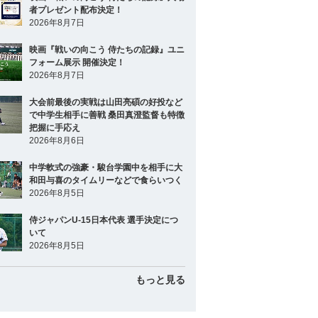
者プレゼント配布決定！
2026年8月7日
映画『戦いの向こう 侍たちの記録』ユニ
フォーム展示 開催決定！
2026年8月7日
大会前最後の実戦は山田亮碩の好投など
で中学生相手に善戦 桑田真澄監督も特徴
把握に手応え
2026年8月6日
中学軟式の強豪・駿台学園中を相手に大
和田与喜のタイムリーなどで食らいつく
2026年8月5日
侍ジャパンU-15日本代表 選手決定につ
いて
2026年8月5日
もっと見る