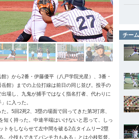
チーム
館）から2番・伊藤優平（八戸学院光星）、3番・
秀岳館）までの上位打線は前日の同じ並び。投手の
で出場し、九鬼が捕手ではなく指名打者、代わりに
手」に入った。
た。5回2死2、3塁の場面で回ってきた第3打席、
を短く持った。中途半端はいけないと思って、しっ
ットをしならせて左中間を破る2点タイムリー2塁
る。小技もできてパンチ力もある」とは小枝監督。