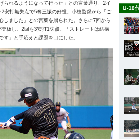
げられるようになって行った」との言葉通り、2イ
U-1
を2安打無失点で5奪三振の好投。小枝監督から「ご
心しました」との言葉を贈られた。さらに7回から
登板し、2回を3安打1失点。「ストレートは結構
です」と手応えと課題を口にした。