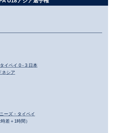
BFA U18アジア選手権
ペイ 0 - 3 日本
ンドネシア
チャイニーズ・タイペイ
:時差＋1時間）