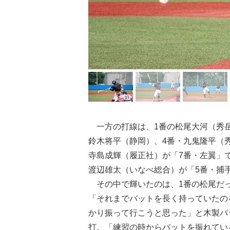
一方の打線は、1番の松尾大河（秀岳
鈴木将平（静岡）、4番・九鬼隆平（
寺島成輝（履正社）が「7番・左翼」
渡辺雄太（いなべ総合）が「5番・捕
その中で輝いたのは、1番の松尾だっ
「それまでバットを長く持っていたの
かり振って行こうと思った」と木製バ
打。「練習の時からバットを振れてい