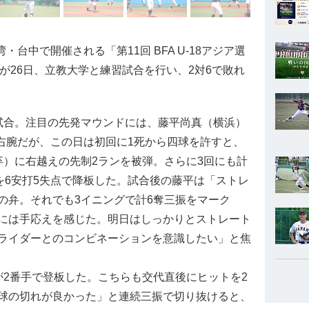
台中で開催される「第11回 BFA U-18アジア選
表が26日、立教大学と練習試合を行い、2対6で敗れ
合。注目の先発マウンドには、藤平尚真（横浜）
大型右腕だが、この日は初回に1死から四球を許すと、
卒）に右越えの先制2ランを被弾。さらに3回にも計
を6安打5失点で降板した。試合後の藤平は「ストレ
の弁。それでも3イニングで計6奪三振をマーク
には手応えを感じた。明日はしっかりとストレート
ライダーとのコンビネーションを意識したい」と焦
2番手で登板した。こちらも交代直後にヒットを2
球の切れが良かった」と連続三振で切り抜けると、