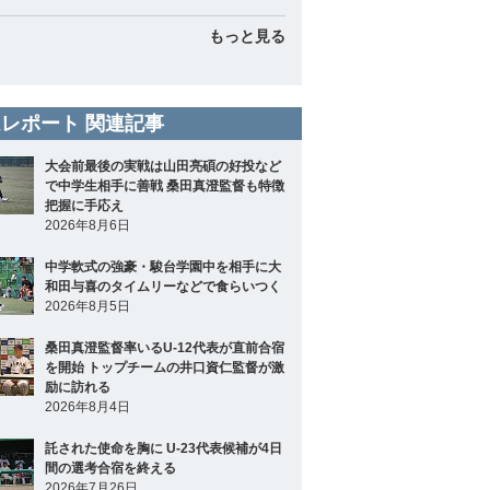
もっと見る
レポート 関連記事
大会前最後の実戦は山田亮碩の好投など
で中学生相手に善戦 桑田真澄監督も特徴
把握に手応え
2026年8月6日
中学軟式の強豪・駿台学園中を相手に大
和田与喜のタイムリーなどで食らいつく
2026年8月5日
桑田真澄監督率いるU-12代表が直前合宿
を開始 トップチームの井口資仁監督が激
励に訪れる
2026年8月4日
託された使命を胸に U-23代表候補が4日
間の選考合宿を終える
2026年7月26日