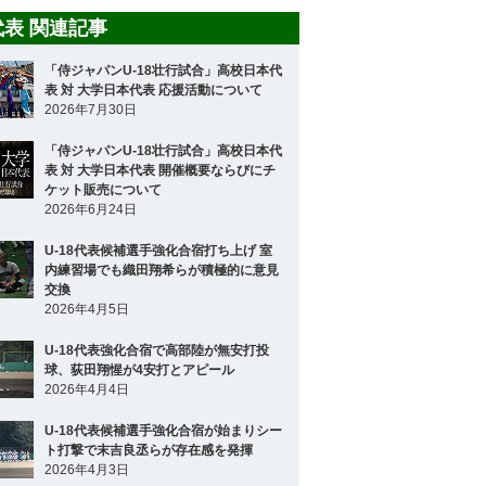
8代表 関連記事
「侍ジャパンU-18壮行試合」高校日本代
表 対 大学日本代表 応援活動について
2026年7月30日
「侍ジャパンU-18壮行試合」高校日本代
表 対 大学日本代表 開催概要ならびにチ
ケット販売について
2026年6月24日
U-18代表候補選手強化合宿打ち上げ 室
内練習場でも織田翔希らが積極的に意見
交換
2026年4月5日
U-18代表強化合宿で高部陸が無安打投
球、荻田翔惺が4安打とアピール
2026年4月4日
U-18代表候補選手強化合宿が始まりシー
ト打撃で末吉良丞らが存在感を発揮
2026年4月3日