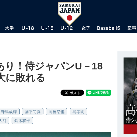
り！侍ジャパンU－18
大に敗れる
寺島成輝
藤平尚真
高橋昂也
島孝明
大河
鈴木将平