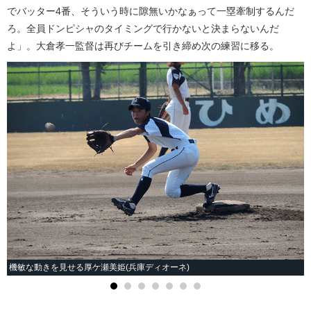
でバッター4番、そういう時に隙無いかなぁって一塁牽制するんだ
ろ。全員ドンピシャのタイミングで行かないと決まらないんだ
よ」。大倉孝一監督は再びチームを引き締め次の練習に移る。
機敏な動きを見せる厚ケ瀬美姫(兵庫ディオーネ)