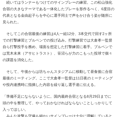
続いてはランナーもつけてのサインプレーの練習。この松山強化
合宿の大きなテーマである一体化したプレーを形作るべく、6度目の
代表となる金由起子らを中心に選手同士で声をかけ合う姿が随所に
見られた。
そしてこの合宿最後の練習は4人一組12分、3本交代で回す2ヶ所
での打撃練習とブルペンでの投げ込み。打撃練習では大倉孝一監督
自ら打撃投手を務め、場面を想定した打撃練習に着手。ブルペンで
は荒木未来（アサヒトラスト）、笹沼らが力のこもった投球で個々
の課題を消化した。
そして、午後からは坊ちゃんスタジアムに移動して昼食後に合宿
最後のミーティング。ここで大倉孝一監督は11日夜のミーティング
や投内連携時に指摘した内容を繰り返し選手達に伝える。
「準備不足にならないように。国内最終合宿となる8月29日までに
頭の中を整理して、やっておかなければならないことしっかりして
入ってほしい。
みんな攻撃も守備も細かいサインプレーは十分に理解していると