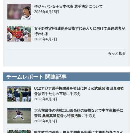
侍ジャパン女子日本代表 選手決定について
2026年6月15日
女子野球W杯8連覇を目指す代表入りに向けて最終選考が
行われる
2026年6月7日
もっと見る
チームレポート 関連記事
U12アジア選手権開幕を翌日に控え公式練習 桑田真澄監
督は選手たちの言動に手応え
2026年8月8日
大会前最後の実戦は山田亮碩の好投などで中学生相手に
善戦 桑田真澄監督も特徴把握に手応え
2026年8月6日
中学軟式の強豪・駿台学園中を相手に大和田与喜のタイ