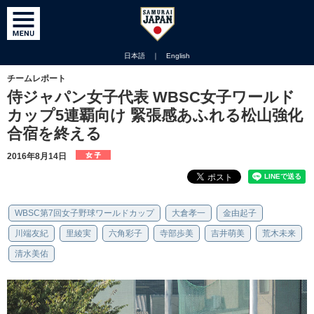
日本語
｜
English
チームレポート
侍ジャパン女子代表 WBSC女子ワールド
カップ5連覇向け 緊張感あふれる松山強化
合宿を終える
2016年8月14日
WBSC第7回女子野球ワールドカップ
大倉孝一
金由起子
川端友紀
里綾実
六角彩子
寺部歩美
吉井萌美
荒木未来
清水美佑