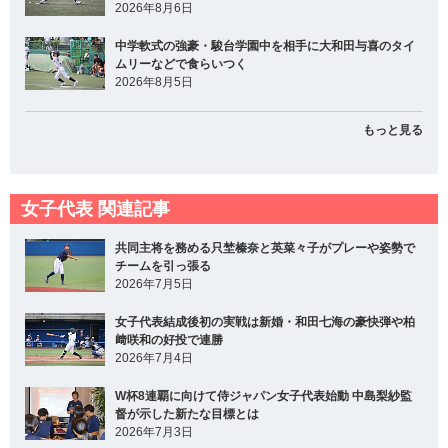
2026年8月6日
中学軟式の強豪・駿台学園中を相手に大和田与喜のタイ
ムリーなどで食らいつく
2026年8月5日
もっと見る
女子代表 関連記事
共同主将を務める只埜榛奈と英菜々子がプレーや姿勢で
チームを引っ張る
2026年7月5日
女子代表結成後初の実戦は新婚・和田七海の豪快弾や柏
﨑咲和の好投で連勝
2026年7月4日
W杯8連覇に向けて侍ジャパン女子代表始動 中島梨紗監
督が示した新たな目標とは
2026年7月3日