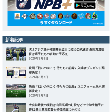
新着記事
U12アジア選手権開幕を翌日に控え公式練習 桑田真澄監
督は選手たちの言動に手応え
2026年8月8日
映画『戦いの向こう 侍たちの記録』入場者プレゼント配
布決定！
2026年8月7日
映画『戦いの向こう 侍たちの記録』ユニフォーム展示 開
催決定！
2026年8月7日
大会前最後の実戦は山田亮碩の好投などで中学生相手に
善戦 桑田真澄監督も特徴把握に手応え