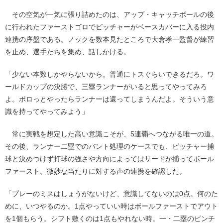
その空気が一気に張り詰めたのは、アップ・キャッチボールの後
に行われたファーストゴロでピッチャーがベースカバーに入る投内
連携の序盤である。ノックを数本見たところで大倉孝一監督が練習
を止め、選手たちを集め、話しかける。
「少ない本数しかやらないから。普通にトスぐらいできるだろ。ワ
ールドカップの決勝で、三塁ランナーがいると思ってやってみろ
よ。ポロっとやったらランナーは還ってしまうんだよ。そういう意
識を持ってやってみよう」
常に実戦を想定した高い意識こそが、5連覇へつながる唯一の道。
その後、ランナー二塁でのバント処理のケースでも、ピッチャー捕
球と決めつけず打球の強さや方向によってはサードが捕ってボール
ファースト。微妙な当たりに対する声の連携を確認した。
「プレーのミスはしょうがないけど、意識してないのは0点。何のた
めに、いつやるのか。1点やっていい時はボールファーストでアウト
を1個もらう。シフト敷くのは1点もやれない時。一・二塁のピンチ