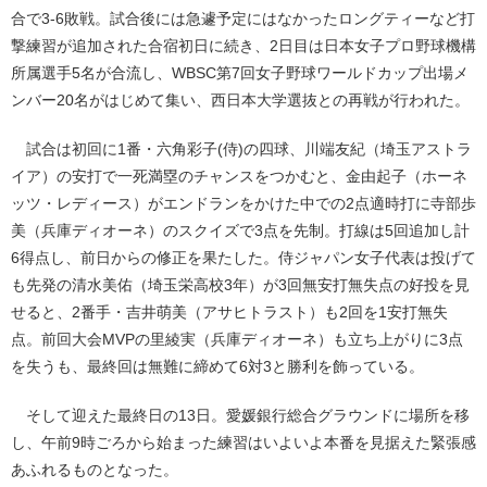
合で3-6敗戦。試合後には急遽予定にはなかったロングティーなど打
撃練習が追加された合宿初日に続き、2日目は日本女子プロ野球機構
所属選手5名が合流し、WBSC第7回女子野球ワールドカップ出場メ
ンバー20名がはじめて集い、西日本大学選抜との再戦が行われた。
試合は初回に1番・六角彩子(侍)の四球、川端友紀（埼玉アストラ
イア）の安打で一死満塁のチャンスをつかむと、金由起子（ホーネ
ッツ・レディース）がエンドランをかけた中での2点適時打に寺部歩
美（兵庫ディオーネ）のスクイズで3点を先制。打線は5回追加し計
6得点し、前日からの修正を果たした。侍ジャパン女子代表は投げて
も先発の清水美佑（埼玉栄高校3年）が3回無安打無失点の好投を見
せると、2番手・吉井萌美（アサヒトラスト）も2回を1安打無失
点。前回大会MVPの里綾実（兵庫ディオーネ）も立ち上がりに3点
を失うも、最終回は無難に締めて6対3と勝利を飾っている。
そして迎えた最終日の13日。愛媛銀行総合グラウンドに場所を移
し、午前9時ごろから始まった練習はいよいよ本番を見据えた緊張感
あふれるものとなった。