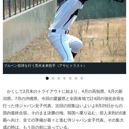
ブルペン投球を行う荒木未来投手（アサヒトラスト）
かくして2月末のトライアウトに始まり、4月の高知県、6月の新
潟県、7月の沖縄県、今回の愛媛県と全国各地で計4回の強化合宿を
行った侍ジャパン女子代表、次回の招集はいよいよ8月29日からの
国内最終合宿。そのまま決勝の地、韓国へ乗り込む。前人未到の5連
覇へ向け、全ての準備が着々と進む侍ジャパン女子代表。その集大
成の時は、もう目の前に迫っている。