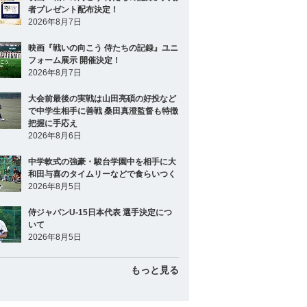
者プレゼント配布決定！
2026年8月7日
映画『戦いの向こう 侍たちの記録』ユニ
フォーム展示 開催決定！
2026年8月7日
大会前最後の実戦は山田亮碩の好投など
で中学生相手に善戦 桑田真澄監督も特徴
把握に手応え
2026年8月6日
中学軟式の強豪・駿台学園中を相手に大
和田与喜のタイムリーなどで食らいつく
2026年8月5日
侍ジャパンU-15日本代表 選手決定につ
いて
2026年8月5日
もっと見る