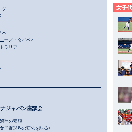
女子代
ランダ
ド
 日本
チャイニーズ・タイペイ
ーストラリア
ダ
ンナジャパン座談会
3選手の素顔
る女子野球界の変化を語る
>