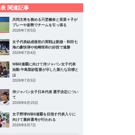
表 関連記事
共同主将を務める只埜榛奈と英菜々子が
プレーや姿勢でチームを引っ張る
2026年7月5日
女子代表結成後初の実戦は新婚・和田七
海の豪快弾や柏﨑咲和の好投で連勝
2026年7月4日
W杯8連覇に向けて侍ジャパン女子代表
始動 中島梨紗監督が示した新たな目標と
は
2026年7月3日
侍ジャパン女子日本代表 選手決定につい
て
2026年6月15日
女子野球W杯8連覇を目指す代表入りに
向けて最終選考が行われる
2026年6月7日