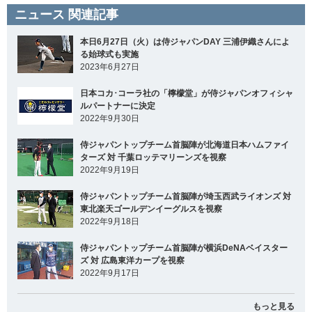
ニュース 関連記事
本日6月27日（火）は侍ジャパンDAY 三浦伊織さんによ
る始球式も実施
2023年6月27日
日本コカ･コーラ社の「檸檬堂」が侍ジャパンオフィシャ
ルパートナーに決定
2022年9月30日
侍ジャパントップチーム首脳陣が北海道日本ハムファイ
ターズ 対 千葉ロッテマリーンズを視察
2022年9月19日
侍ジャパントップチーム首脳陣が埼玉西武ライオンズ 対
東北楽天ゴールデンイーグルスを視察
2022年9月18日
侍ジャパントップチーム首脳陣が横浜DeNAベイスター
ズ 対 広島東洋カープを視察
2022年9月17日
もっと見る