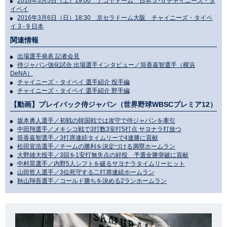
2016年3月5日（土）19:00 ナゴヤドーム 日本 5 - 0 チャイニーズ・タ
イペイ
2016年3月6日（日）18:30 京セラドーム大阪 チャイニーズ・タイペ
イ 3 - 9 日本
関連情報
出場選手発表 記者会見
侍ジャパン強化試合 出場選手インタビュー／筒香嘉智選手（横浜
DeNA）
チャイニーズ・タイペイ 選手紹介 投手編
チャイニーズ・タイペイ 選手紹介 野手編
【動画】プレイバック侍ジャパン（世界野球WBSCプレミア12）
坂本勇人選手／初戦の韓国戦では攻守で侍ジャパンを牽引
中田翔選手／メキシコ戦で3打数3安打5打点 サヨナラ打放つ
筒香嘉智選手／3打席連続タイムリーで4連勝に貢献
松田宣浩選手／チームの勝利を決定づける満塁ホームラン
大野雄大投手／3回を1安打無失点の好投 予選全勝突破に貢献
中村晃選手／内野5人シフトを破るサヨナラタイムリーヒット
山田哲人選手／3位死守する二打席連続ホームラン
秋山翔吾選手／コールド勝ちを決める2ランホームラン