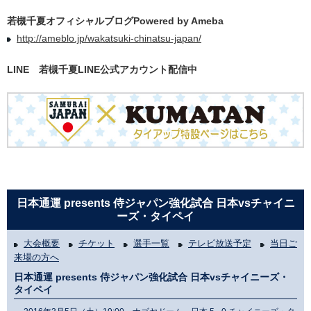
若槻千夏オフィシャルブログPowered by Ameba
http://ameblo.jp/wakatsuki-chinatsu-japan/
LINE 若槻千夏LINE公式アカウント配信中
日本通運 presents 侍ジャパン強化試合 日本vsチャイニ
ーズ・タイペイ
大会概要
チケット
選手一覧
テレビ放送予定
当日ご
来場の方へ
日本通運 presents 侍ジャパン強化試合 日本vsチャイニーズ・
タイペイ