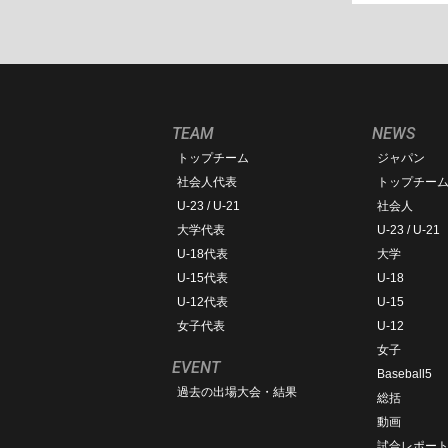
TEAM
NEWS
トップチーム
ジャパン
社会人代表
トップチー
U-23 / U-21
社会人
大学代表
U-23 / U-21
U-18代表
大学
U-15代表
U-18
U-12代表
U-15
女子代表
U-12
女子
EVENT
Baseball5
過去の出場大会・結果
総括
動画
試合レポー