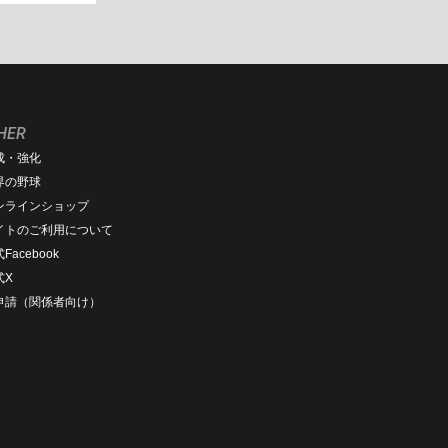
HER
成・強化
界の野球
ンラインショップ
イトのご利用について
Facebook
式X
D申請（関係者向け）