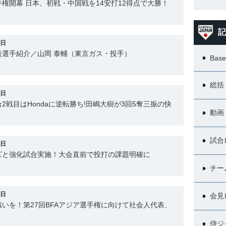
選手権開幕 日本、初戦・中国戦を14安打12得点で大勝！
記
4日
表選手紹介／山岡 泰輔（東京ガス・投手）
Base
総括
3日
2戦目はHondaに逆転勝ち!田嶋大樹が3回5奪三振の快
動画
試合
2日
ズと強化試合実施！大会直前で投打の課題明確に
チー
1日
会見
いを！第27回BFAアジア選手権に向けて社会人代表、
侍ジ