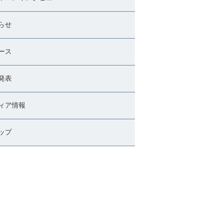
らせ
ース
発表
ィア情報
ップ