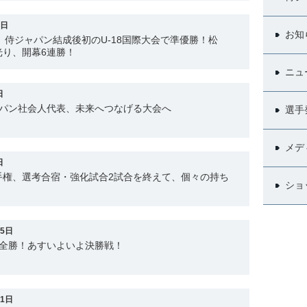
3日
お知
ク】侍ジャパン結成後初のU-18国際大会で準優勝！松
光り、開幕6連勝！
ニュ
日
ャパン社会人代表、未来へつなげる大会へ
選手
メデ
日
選手権、選考合宿・強化試合2試合を終えて、個々の持ち
ショ
15日
戦全勝！あすいよいよ決勝戦！
11日