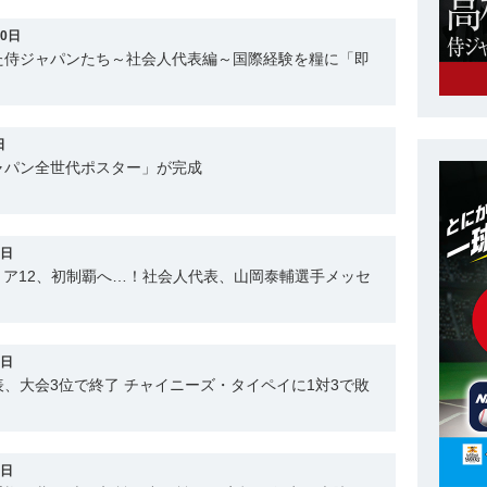
30日
た侍ジャパンたち～社会人代表編～国際経験を糧に「即
日
ャパン全世代ポスター」が完成
9日
ミア12、初制覇へ…！社会人代表、山岡泰輔選手メッセ
0日
、大会3位で終了 チャイニーズ・タイペイに1対3で敗
6日