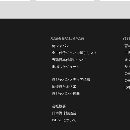
SAMURAIJAPAN
OT
侍ジャパン
育
ム
全世代侍ジャパン選手リスト
世
野球日本代表について
オ
出場スケジュール
サ
公式
侍ジャパンメディア情報
公
応援侍たまベヱ
I
侍ジャパン応援曲
会社概要
日本野球協議会
WBSCについて
ト