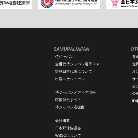
SAMURAIJAPAN
OT
侍ジャパン
育
ム
全世代侍ジャパン選手リスト
世
野球日本代表について
オ
出場スケジュール
サ
公式
侍ジャパンメディア情報
公
応援侍たまベヱ
I
侍ジャパン応援曲
会社概要
日本野球協議会
WBSCについて