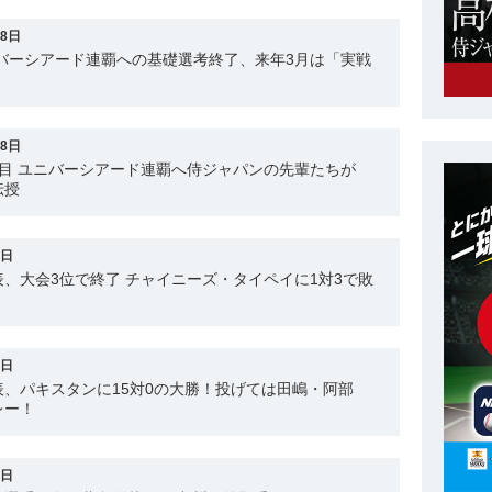
28日
バーシアード連覇への基礎選考終了、来年3月は「実戦
28日
目 ユニバーシアード連覇へ侍ジャパンの先輩たちが
伝授
0日
、大会3位で終了 チャイニーズ・タイペイに1対3で敗
7日
、パキスタンに15対0の大勝！投げては田嶋・阿部
レー！
6日