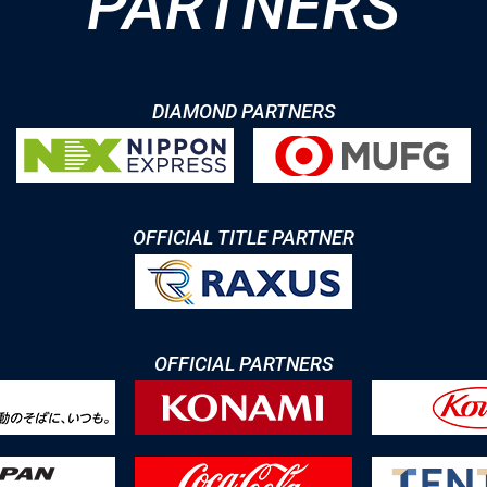
PARTNERS
DIAMOND PARTNERS
OFFICIAL TITLE PARTNER
OFFICIAL PARTNERS