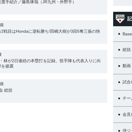
表選手紹介／藤島琢哉（JR九州・外野手）
記
3日
2戦目はHondaに逆転勝ち!田嶋大樹が3回5奪三振の快
Base
総括
日
番・林が2日連続の本塁打を記録。投手陣も代表入りに向
動画
球を披露
試合
1日
会 総括
チー
会見
侍ジ