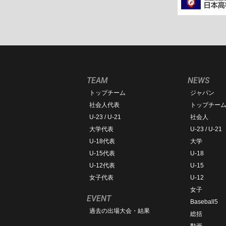
TEAM
NEWS
トップチーム
ジャパン
社会人代表
トップチー
U-23 / U-21
社会人
大学代表
U-23 / U-21
U-18代表
大学
U-15代表
U-18
U-12代表
U-15
女子代表
U-12
女子
EVENT
Baseball5
過去の出場大会・結果
総括