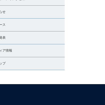
らせ
ース
発表
ィア情報
ップ