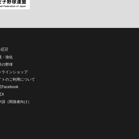
HER
成・強化
界の野球
ンラインショップ
イトのご利用について
Facebook
式X
D申請（関係者向け）