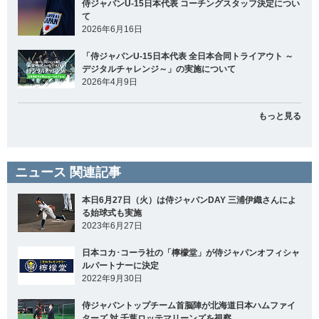
侍ジャパンU-15日本代表 コーチングスタッフ決定につい
て
2026年6月16日
「侍ジャパンU-15日本代表 全日本合同トライアウト ～
デジタルチャレンジ～」の実施について
2026年4月9日
もっと見る
ニュース 関連記事
本日6月27日（火）は侍ジャパンDAY 三浦伊織さんによ
る始球式も実施
2023年6月27日
日本コカ･コーラ社の「檸檬堂」が侍ジャパンオフィシャ
ルパートナーに決定
2022年9月30日
侍ジャパントップチーム首脳陣が北海道日本ハムファイ
ターズ 対 千葉ロッテマリーンズを視察