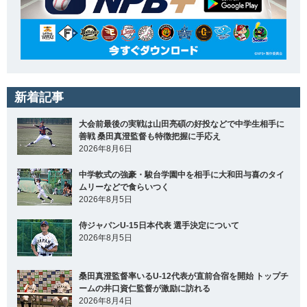
新着記事
大会前最後の実戦は山田亮碩の好投などで中学生相手に
善戦 桑田真澄監督も特徴把握に手応え
2026年8月6日
中学軟式の強豪・駿台学園中を相手に大和田与喜のタイ
ムリーなどで食らいつく
2026年8月5日
侍ジャパンU-15日本代表 選手決定について
2026年8月5日
桑田真澄監督率いるU-12代表が直前合宿を開始 トップチ
ームの井口資仁監督が激励に訪れる
2026年8月4日