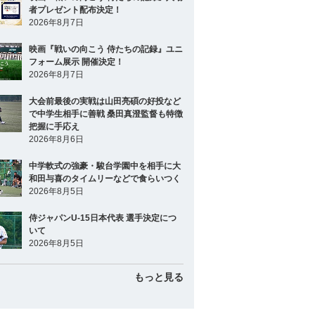
者プレゼント配布決定！
2026年8月7日
映画『戦いの向こう 侍たちの記録』ユニ
フォーム展示 開催決定！
2026年8月7日
大会前最後の実戦は山田亮碩の好投など
で中学生相手に善戦 桑田真澄監督も特徴
把握に手応え
2026年8月6日
中学軟式の強豪・駿台学園中を相手に大
和田与喜のタイムリーなどで食らいつく
2026年8月5日
侍ジャパンU-15日本代表 選手決定につ
いて
2026年8月5日
もっと見る