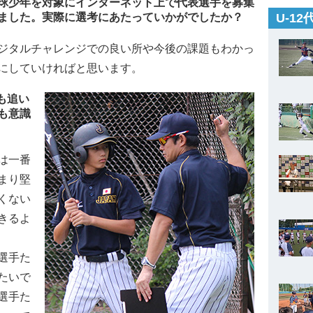
球少年を対象にインターネット上で代表選手を募集
ました。実際に選考にあたっていかがでしたか？
U-1
ジタルチャレンジでの良い所や今後の課題もわかっ
にしていければと思います。
も追い
も意識
は一番
まり堅
くない
きるよ
選手た
たいで
選手た