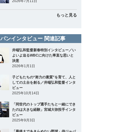
2026年7月11日
もっと見る
パンインタビュー 関連記事
井端弘和監督新春特別インタビュー／い
よいよ迫るWBCに向けた率直な思いと
決意
2026年1月1日
子どもたちの“努力の素質”を育て、人と
しての土台を創る／井端弘和監督インタ
ビュー
2025年10月14日
「同世代のトップ選手たちと一緒にでき
たのは大きな経験」宮城大弥投手インタ
ビュー
2025年9月3日
「最後まであきらめない野球」侍ジャパ