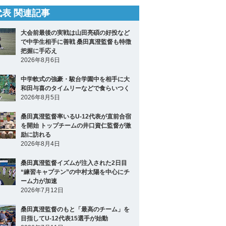
2代表 関連記事
大会前最後の実戦は山田亮碩の好投など
で中学生相手に善戦 桑田真澄監督も特徴
把握に手応え
2026年8月6日
中学軟式の強豪・駿台学園中を相手に大
和田与喜のタイムリーなどで食らいつく
2026年8月5日
桑田真澄監督率いるU-12代表が直前合宿
を開始 トップチームの井口資仁監督が激
励に訪れる
2026年8月4日
桑田真澄監督イズムが注入された2日目
“練習キャプテン”の中村太陽を中心にチ
ーム力が加速
2026年7月12日
桑田真澄監督のもと「最高のチーム」を
目指してU-12代表15選手が始動