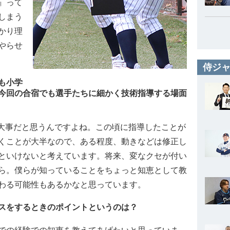
』って
しまう
かり理
やらせ
侍ジャ
も小学
今回の合宿でも選手たちに細かく技術指導する場面
く大事だと思うんですよね。この頃に指導したことが
くことが大半なので、ある程度、動きなどは修正し
といけないと考えています。将来、変なクセが付い
ら。僕らが知っていることをちょっと知恵として教
わる可能性もあるかなと思っています。
スをするときのポイントというのは？