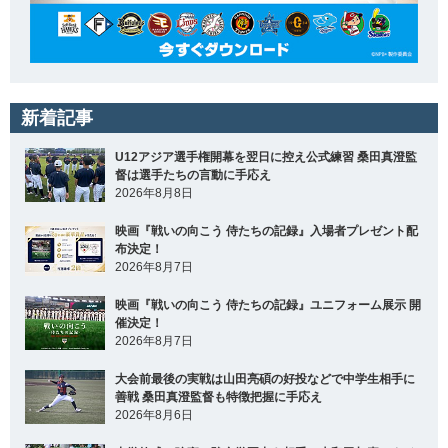
新着記事
U12アジア選手権開幕を翌日に控え公式練習 桑田真澄監
督は選手たちの言動に手応え
2026年8月8日
映画『戦いの向こう 侍たちの記録』入場者プレゼント配
布決定！
2026年8月7日
映画『戦いの向こう 侍たちの記録』ユニフォーム展示 開
催決定！
2026年8月7日
大会前最後の実戦は山田亮碩の好投などで中学生相手に
善戦 桑田真澄監督も特徴把握に手応え
2026年8月6日