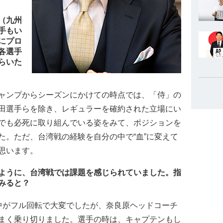
（九州
手もい
にプロ
各選手
らいた
ャンプからシーズンにかけての時点では、「侍」の
田選手らを除き、レギュラーを確約された立場にい
でも必死に取り組んでいる姿をみて、ポジションを
た。ただ、台湾戦の経験を自分の中で“血”に変えて
思います。
ように、台湾戦では課題を感じられていました。指
みると？
中がフル回転で大変でしたが、奈良原ヘッドコーチ
まく乗り切りました。選手の時は、キャプテンもし