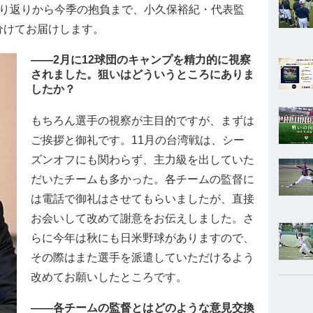
振り返りから今季の抱負まで、小久保裕紀・代表監
分けてお届けします。
――2月に12球団のキャンプを精力的に視察
されました。狙いはどういうところにありま
したか？
もちろん選手の視察が主目的ですが、まずは
ご挨拶と御礼です。11月の台湾戦は、シー
ズンオフにも関わらず、主力級を出していた
だいたチームも多かった。各チームの監督に
は電話で御礼はさせてもらいましたが、直接
お会いして改めて謝意をお伝えしました。さ
らに今年は秋にも日米野球がありますので、
その際はまた選手を派遣していただけるよう
改めてお願いしたところです。
――各チームの監督とはどのような意見交換