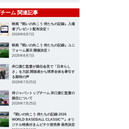
チーム 関連記事
映画『戦いの向こう 侍たちの記録』入場
者プレゼント配布決定！
2026年8月7日
映画『戦いの向こう 侍たちの記録』ユニ
フォーム展示 開催決定！
2026年8月7日
井口資仁監督が就任会見で「日本らし
さ」を力説 関係者から球界全体を牽引す
る期待の声
2026年7月25日
侍ジャパントップチーム 井口資仁監督の
就任について
2026年7月25日
『戦いの向こう 侍たちの記録 2026
WORLD BASEBALL CLASSIC™』オリ
ジナル特典付きムビチケ前売券 発売決定