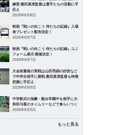
練習 桑田真澄監督は選手たちの言動に手
応え
2026年8月8日
映画『戦いの向こう 侍たちの記録』入場
者プレゼント配布決定！
2026年8月7日
映画『戦いの向こう 侍たちの記録』ユニ
フォーム展示 開催決定！
2026年8月7日
大会前最後の実戦は山田亮碩の好投など
で中学生相手に善戦 桑田真澄監督も特徴
把握に手応え
2026年8月6日
中学軟式の強豪・駿台学園中を相手に大
和田与喜のタイムリーなどで食らいつく
2026年8月5日
もっと見る