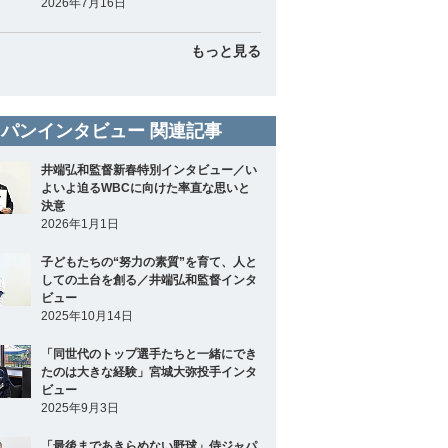
2026年7月16日
もっと見る
パンインタビュー 関連記事
井端弘和監督新春特別インタビュー／い
よいよ迫るWBCに向けた率直な思いと
決意
2026年1月1日
子どもたちの“努力の素質”を育て、人と
しての土台を創る／井端弘和監督インタ
ビュー
2025年10月14日
「同世代のトップ選手たちと一緒にでき
たのは大きな経験」宮城大弥投手インタ
ビュー
2025年9月3日
「最後まであきらめない野球」侍ジャパ