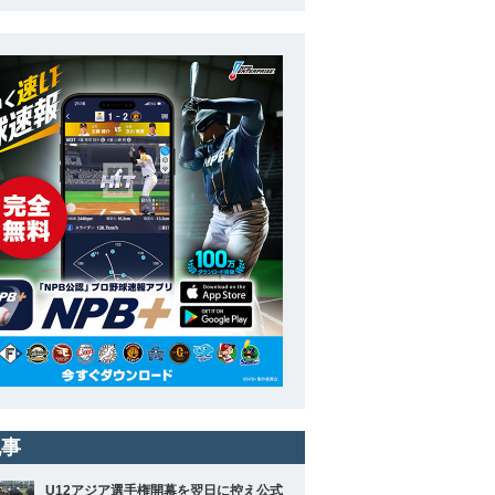
記事
U12アジア選手権開幕を翌日に控え公式