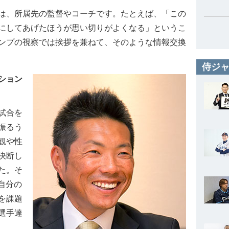
は、所属先の監督やコーチです。たとえば、「この
にしてあげたほうが思い切りがよくなる」というこ
ンプの視察では挨拶を兼ねて、そのような情報交換
侍ジャ
ション
試合を
振るう
観や性
決断し
た。そ
自分の
を課題
選手達