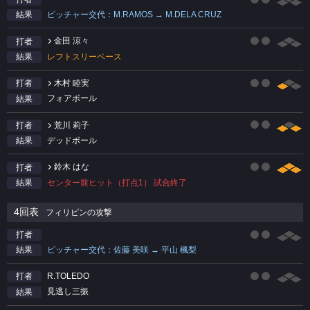
ピッチャー交代：M.RAMOS → M.DELA CRUZ
結果
金田 涼々
打者
レフトスリーベース
結果
木村 睦実
打者
フォアボール
結果
荒川 莉子
打者
デッドボール
結果
鈴木 はな
打者
センター前ヒット（打点1） 試合終了
結果
4回表
フィリピンの攻撃
打者
ピッチャー交代：佐藤 美咲 → 平山 楓梨
結果
R.TOLEDO
打者
見逃し三振
結果