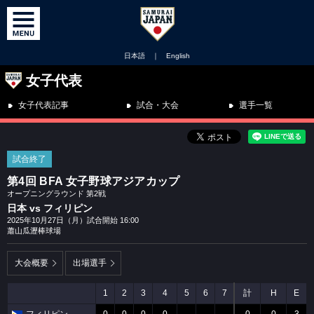
日本語
｜
English
女子代表
女子代表記事
試合・大会
選手一覧
試合終了
第4回 BFA 女子野球アジアカップ
オープニングラウンド 第2戦
日本 vs フィリピン
2025年10月27日（月）試合開始 16:00
蕭山瓜瀝棒球場
大会概要
出場選手
1
2
3
4
5
6
7
計
H
E