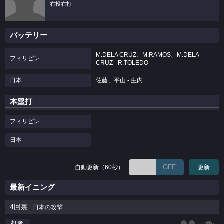
右投右打
バッテリー
M.DELA CRUZ、M.RAMOS、M.DELA
フィリピン
CRUZ - R.TOLEDO
日本
佐藤、平山 - 生内
本塁打
フィリピン
日本
OFF
自動更新（60秒）
更新
最新イニング
4回裏
日本の攻撃
打者