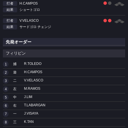
H.CAMPOS
打者
ショートゴロ
結果
V.VELASCO
打者
サードゴロ チェンジ
結果
先発オーダー
フィリピン
R.TOLEDO
捕
1
H.CAMPOS
遊
2
V.VELASCO
二
3
M.RAMOS
左
4
J.LIM
中
5
T.LABARGAN
右
6
J.VISAYA
一
7
K.TAN
三
8