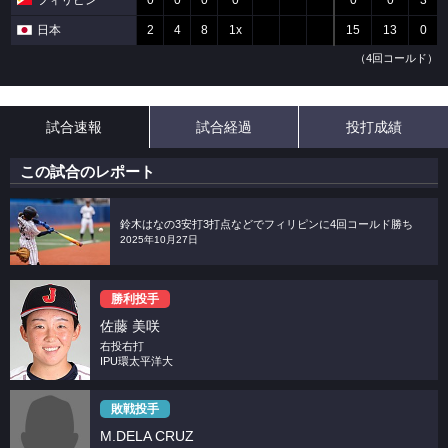
フィリピン
0
0
0
0
0
0
3
日本
2
4
8
1x
15
13
0
（4回コールド）
試合速報
試合経過
投打成績
この試合のレポート
鈴木はなの3安打3打点などでフィリピンに4回コールド勝ち
2025年10月27日
勝利投手
佐藤 美咲
右投右打
IPU環太平洋大
敗戦投手
M.DELA CRUZ