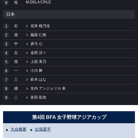
M.DELA CRUZ
投
9
日本
右
花本 穂乃佳
1
遊
脇坂 仁南
2
中
真弓 心
3
左
金田 涼々
4
指
上舘 美乃
5
一
小川 舞
6
三
鈴木 はな
7
捕
生内 アンジェリカ 幸
8
二
富田 彩加
9
第4回 BFA 女子野球アジアカップ
大会概要
出場選手