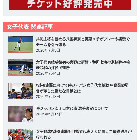
女子代表 関連記事
共同主将を務める只埜榛奈と英菜々子がプレーや姿勢で
チームを引っ張る
2026年7月5日
女子代表結成後初の実戦は新婚・和田七海の豪快弾や柏
﨑咲和の好投で連勝
2026年7月4日
W杯8連覇に向けて侍ジャパン女子代表始動 中島梨紗監
督が示した新たな目標とは
2026年7月3日
侍ジャパン女子日本代表 選手決定について
2026年6月15日
女子野球W杯8連覇を目指す代表入りに向けて最終選考が
行われる