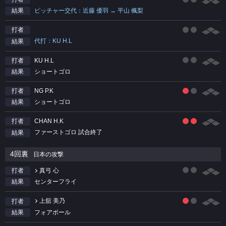
ピッチャー交代：近藤 優羽 → 平山 楓梨
結果
打者
代打：KU H.L
結果
KU H.L
打者
ショートゴロ
結果
NG P.K
打者
ショートゴロ
結果
CHAN H.K
打者
ファーストゴロ 試合終了
結果
4回裏
日本の攻撃
真弓 心
打者
センターフライ
結果
上舘 美乃
打者
フォアボール
結果