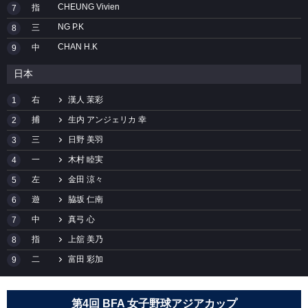
CHEUNG Vivien
指
7
NG P.K
三
8
CHAN H.K
中
9
日本
右
漢人 茉彩
1
捕
生内 アンジェリカ 幸
2
三
日野 美羽
3
一
木村 睦実
4
左
金田 涼々
5
遊
脇坂 仁南
6
中
真弓 心
7
指
上舘 美乃
8
二
富田 彩加
9
第4回 BFA 女子野球アジアカップ