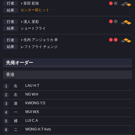
富田 彩加
打者
センター前ヒット
結果
漢人 茉彩
打者
ショートフライ
結果
生内 アンジェリカ 幸
打者
レフトフライ チェンジ
結果
先発オーダー
香港
LAU H.T
右
1
NG W.H
左
2
KWONG Y.S
遊
3
MUI W.K
一
4
LUI C.A
捕
5
WONG H.T Avis
二
6