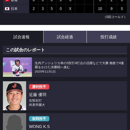
香港
0
0
0
0
0
0
2
0
日本
2
3
5
0
X
10
9
0
（5回コールド）
試合速報
試合経過
投打成績
この試合のレポート
生内アンジェリカ幸の3安打4打点の活躍などで大勝 無敗で4連
覇をかけた決勝戦へ進む
2025年11月1日
勝利投手
近藤 優羽
右投右打
尚美学園大
敗戦投手
WONG K.S