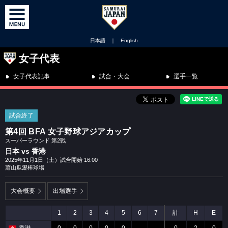
日本語
｜
English
女子代表
女子代表記事
試合・大会
選手一覧
試合終了
第4回 BFA 女子野球アジアカップ
スーパーラウンド 第2戦
日本 vs 香港
2025年11月1日（土）試合開始 16:00
蕭山瓜瀝棒球場
大会概要
出場選手
1
2
3
4
5
6
7
計
H
E