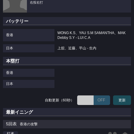
右投右打
バッテリー
WONG K.S、YAU S.M SAMANTHA、MAK
香港
Debby S.Y - LUI C.A
日本
上舘、近藤、平山 - 生内
本塁打
香港
日本
OFF
自動更新（60秒）
更新
最新イニング
5回表
香港の攻撃
打者