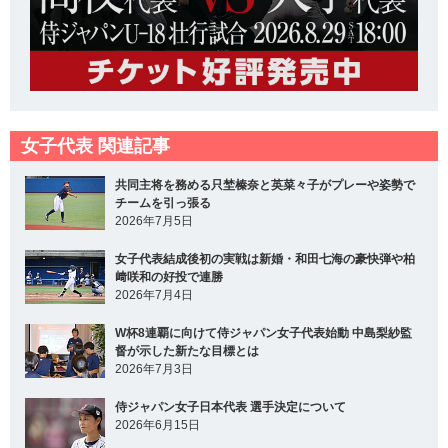
女子代表 関連記事
共同主将を務める只埜榛奈と英菜々子がプレーや姿勢で
チームを引っ張る
2026年7月5日
女子代表結成後初の実戦は新婚・和田七海の豪快弾や柏
﨑咲和の好投で連勝
2026年7月4日
W杯8連覇に向けて侍ジャパン女子代表始動 中島梨紗監
督が示した新たな目標とは
2026年7月3日
侍ジャパン女子日本代表 選手決定について
2026年6月15日