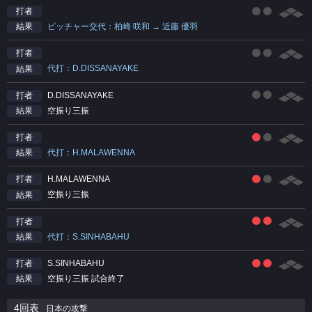
打者
ピッチャー交代：柏崎 咲和 → 近藤 優羽
結果
打者
代打：D.DISSANAYAKE
結果
D.DISSANAYAKE
打者
空振り三振
結果
打者
代打：H.MALAWENNA
結果
H.MALAWENNA
打者
空振り三振
結果
打者
代打：S.SINHABAHU
結果
S.SINHABAHU
打者
空振り三振 試合終了
結果
4回表
日本の攻撃