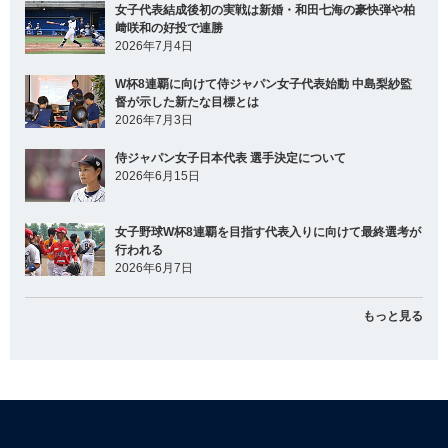
女子代表結成後初の実戦は新婚・和田七海の豪快弾や柏
﨑咲和の好投で連勝
2026年7月4日
W杯8連覇に向けて侍ジャパン女子代表始動 中島梨紗監
督が示した新たな目標とは
2026年7月3日
侍ジャパン女子日本代表 選手決定について
2026年6月15日
女子野球W杯8連覇を目指す代表入りに向けて最終選考が
行われる
2026年6月7日
もっと見る