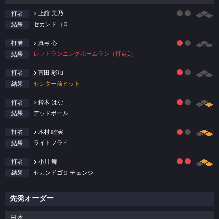
上舘 美乃
打者
セカンドゴロ
結果
真弓 心
打者
レフトランニングホームラン（打点1）
結果
富田 彩加
打者
センター前ヒット
結果
鈴木 はな
打者
デッドボール
結果
木村 睦実
打者
ライトフライ
結果
小川 舞
打者
セカンドゴロ チェンジ
結果
先発オーダー
日本