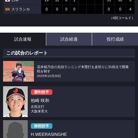
日本
19
11
0
1
31
30
0
スリランカ
0
0
0
0
0
0
4
（4回コールド）
試合速報
試合経過
投打成績
この試合のレポート
花本穂乃佳の先頭ランニング本塁打を皮切りに31得点で開幕
戦を制す
2025年10月26日
勝利投手
柏崎 咲和
左投左打
大阪体育大
敗戦投手
H.WEERASINGHE