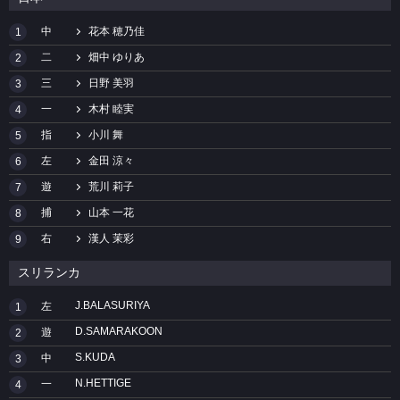
中
花本 穂乃佳
1
二
畑中 ゆりあ
2
三
日野 美羽
3
一
木村 睦実
4
指
小川 舞
5
左
金田 涼々
6
遊
荒川 莉子
7
捕
山本 一花
8
右
漢人 茉彩
9
スリランカ
J.BALASURIYA
左
1
D.SAMARAKOON
遊
2
S.KUDA
中
3
N.HETTIGE
一
4