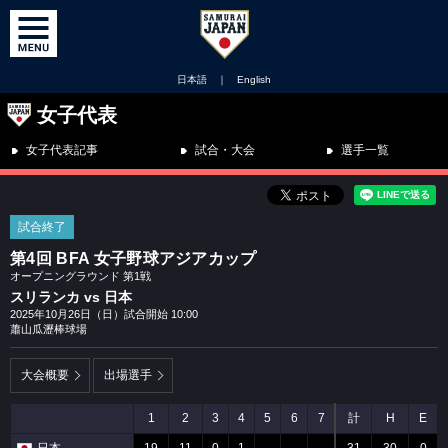
日本語
｜
English
女子代表
女子代表記事
試合・大会
選手一覧
試合終了
第4回 BFA 女子野球アジアカップ
オープニングラウンド 第1戦
スリランカ vs 日本
2025年10月26日（日）試合開始 10:00
蕭山瓜瀝棒球場
大会概要
出場選手
1
2
3
4
5
6
7
計
H
E