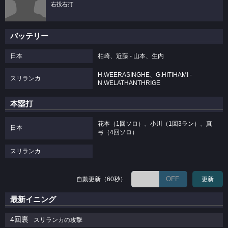
右投右打
バッテリー
日本
柏崎、近藤 - 山本、生内
H.WEERASINGHE、G.HITIHAMI -
スリランカ
N.WELATHANTHRIGE
本塁打
花本（1回ソロ）、小川（1回3ラン）、真
日本
弓（4回ソロ）
スリランカ
OFF
自動更新（60秒）
更新
最新イニング
4回裏
スリランカの攻撃