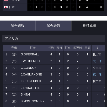
アメリカ
0
0
0
0
0
3
0
0
0
3
3
1
日本
0
1
0
0
0
3
0
0
X
4
5
0
試合速報
試合経過
投打成績
アメリカ
守備
打者
打数
安打
打点
四死球
三振
1
1
(遊)
G.O'FERRALL
4
1
0
0
1
投ゴロ
2
(指)
J.WETHERHOLT
2
1
2
2
0
死 球
3
(左)
C.CONDON
4
0
0
0
3
空三振
4
(一)
J.CAGLIANONE
3
0
0
1
0
死 球
5
(三)
K.CULPEPPER
4
1
1
0
1
投ゴロ
6
(中)
J.LAVIOLETTE
4
0
0
0
3
-
空
7
(二)
S.KING
4
0
0
0
1
-
空
8
(右)
B.MONTGOMERY
2
0
0
1
1
-
中