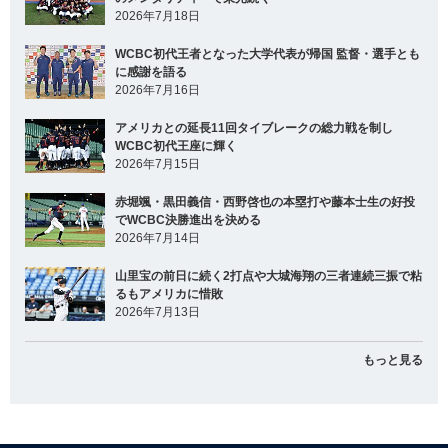
2026年7月18日
WCBC初代王者となった大学代表が帰国 監督・選手とも
に感謝を語る
2026年7月16日
アメリカとの延長11回タイブレークの総力戦を制し
WCBC初代王座に輝く
2026年7月15日
赤堀颯・黒田義信・西野啓也の本塁打や藤本士生の好投
でWCBC決勝進出を決める
2026年7月14日
山里宝の前日に続く2打点や大城海翔の三者連続三振で粘
るもアメリカに惜敗
2026年7月13日
もっと見る