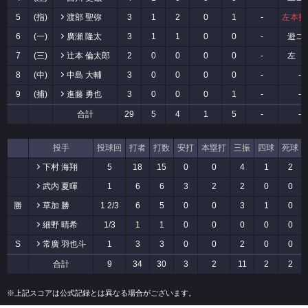
5
(指)
渡部 聖弥
3
1
2
0
1
-
左本打(
6
(一)
廣瀬 隆太
3
1
1
0
0
-
遊ゴ
7
(三)
辻本 倫太郎
2
0
0
0
0
-
左 
8
(中)
中島 大輔
3
0
0
0
0
-
-
9
(捕)
進藤 勇也
3
0
0
0
1
-
-
合計
29
5
4
1
5
-
-
投手
投球回
打者
打数
安打
本塁打
三振
四球
死球
下村 海翔
5
18
15
0
0
4
1
2
武内 夏暉
1
6
6
3
2
2
0
0
勝
草加 勝
1 2/3
6
5
0
0
3
1
0
細野 晴希
1/3
1
1
0
0
0
0
0
S
常廣 羽也斗
1
3
3
0
0
2
0
0
合計
9
34
30
3
2
11
2
2
※上記スコアは公式記録とは異なる場合がございます。