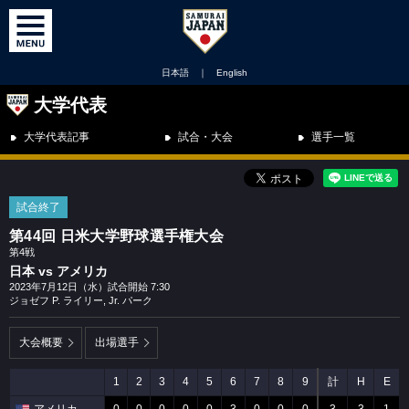
日本語
｜
English
大学代表
大学代表記事
試合・大会
選手一覧
試合終了
第44回 日米大学野球選手権大会
第4戦
日本 vs アメリカ
2023年7月12日（水）試合開始 7:30
ジョゼフ P. ライリー, Jr. パーク
大会概要
出場選手
1
2
3
4
5
6
7
8
9
計
H
E