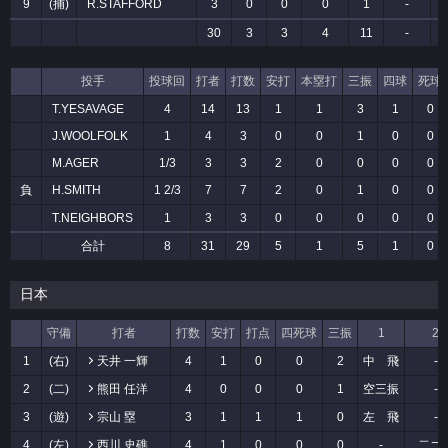
9
(捕)
R.STAFFORD
3
0
0
0
1
-
30
3
3
4
11
-
投手
投球回
打者
打数
安打
本塁打
三振
四球
死球
T.YESAVAGE
4
14
13
1
1
3
1
0
J.WOOLFOLK
1
4
3
0
0
1
0
0
M.AGER
1/3
3
3
2
0
0
0
0
負
H.SMITH
1 2/3
7
7
2
0
1
0
0
T.NEIGHBORS
1
3
3
0
0
0
0
0
合計
8
31
29
5
1
5
1
0
日本
守備
打者
打数
安打
打点
四死球
三振
1
2
1
(右)
天井 一輝
4
1
0
0
2
中 飛
-
2
(二)
熊田 任洋
4
0
0
0
1
空三振
-
3
(遊)
宗山 塁
3
1
1
1
0
左 飛
-
4
(左)
西川 史礁
4
1
0
0
0
-
二ゴ