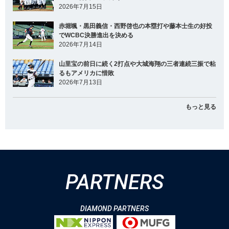
2026年7月15日
赤堀颯・黒田義信・西野啓也の本塁打や藤本士生の好投
でWCBC決勝進出を決める
2026年7月14日
山里宝の前日に続く2打点や大城海翔の三者連続三振で粘
るもアメリカに惜敗
2026年7月13日
もっと見る
PARTNERS
DIAMOND PARTNERS