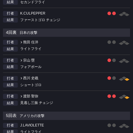
セカンドフライ
結果
K.CULPEPPER
打者
ファーストゴロ チェンジ
結果
4回裏
日本の攻撃
熊田 任洋
打者
ライトフライ
結果
宗山 塁
打者
フォアボール
結果
西川 史礁
打者
ショートゴロ
結果
渡部 聖弥
打者
見逃し三振 チェンジ
結果
5回表
アメリカの攻撃
J.LAVIOLETTE
打者
ライトフライ
結果