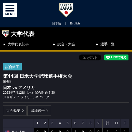
日本語
｜
English
大学代表
大学代表記事
試合・大会
選手一覧
試合終了
第44回 日米大学野球選手権大会
第4戦
日本 vs アメリカ
2023年7月12日（水）試合開始 7:30
ジョゼフ P. ライリー, Jr. パーク
大会概要
出場選手
1
2
3
4
5
6
7
8
9
計
H
E