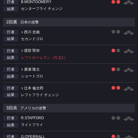
B.MONTGOMERY
打者
センターフライ チェンジ
結果
2回裏
日本の攻撃
西川 史礁
打者
セカンドゴロ
結果
渡部 聖弥
打者
レフトホームラン（打点1）
結果
廣瀬 隆太
打者
ショートゴロ
結果
辻本 倫太郎
打者
レフトフライ チェンジ
結果
3回表
アメリカの攻撃
R.STAFFORD
打者
ライトフライ
結果
G.O'FERRALL
打者