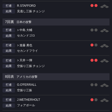
R.STAFFORD
打者
見逃し三振 チェンジ
結果
7回裏
日本の攻撃
中島 大輔
打者
セカンドゴロ
結果
進藤 勇也
打者
セカンドフライ
結果
天井 一輝
打者
空振り三振 チェンジ
結果
8回表
アメリカの攻撃
G.O'FERRALL
打者
空振り三振
結果
J.WETHERHOLT
打者
フォアボール
結果