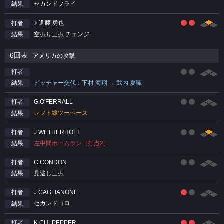
セカンドフライ
結果
進藤 勇也
打者
空振り三振 チェンジ
結果
6回表
アメリカの攻撃
打者
ピッチャー交代：下村 海翔 → 武内 夏暉
結果
G.O'FERRALL
打者
レフト線ツーベース
結果
J.WETHERHOLT
打者
左中間ホームラン（打点2）
結果
C.CONDON
打者
見逃し三振
結果
J.CAGLIANONE
打者
セカンドゴロ
結果
K.CULPEPPER
打者