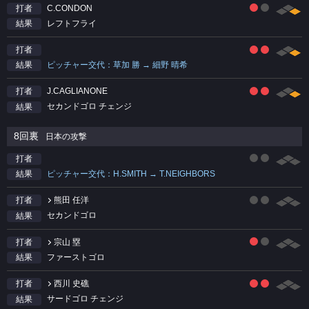
C.CONDON
打者
レフトフライ
結果
打者
ピッチャー交代：草加 勝 → 細野 晴希
結果
J.CAGLIANONE
打者
セカンドゴロ チェンジ
結果
8回裏
日本の攻撃
打者
ピッチャー交代：H.SMITH → T.NEIGHBORS
結果
熊田 任洋
打者
セカンドゴロ
結果
宗山 塁
打者
ファーストゴロ
結果
西川 史礁
打者
サードゴロ チェンジ
結果