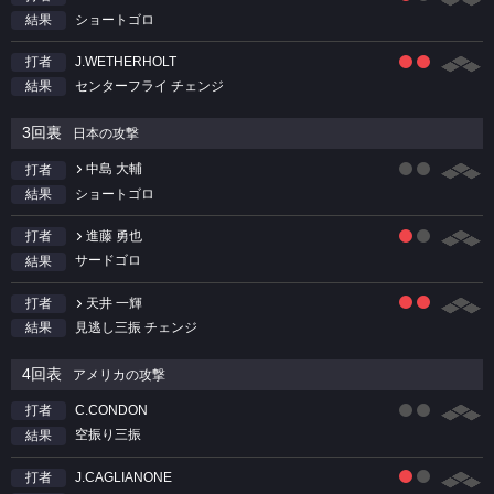
ショートゴロ
結果
J.WETHERHOLT
打者
センターフライ チェンジ
結果
3回裏
日本の攻撃
中島 大輔
打者
ショートゴロ
結果
進藤 勇也
打者
サードゴロ
結果
天井 一輝
打者
見逃し三振 チェンジ
結果
4回表
アメリカの攻撃
C.CONDON
打者
空振り三振
結果
J.CAGLIANONE
打者