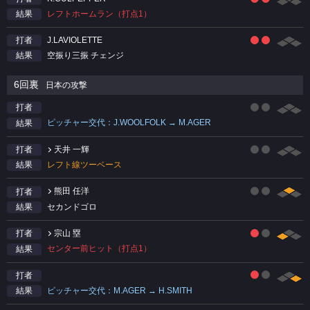
レフトホームラン（打点1）
結果
J.LAVIOLETTE
打者
空振り三振 チェンジ
結果
6回裏
日本の攻撃
打者
ピッチャー交代：J.WOOLFOLK → M.AGER
結果
天井 一輝
打者
レフト線ツーベース
結果
熊田 任洋
打者
セカンドゴロ
結果
宗山 塁
打者
センター前ヒット（打点1）
結果
打者
ピッチャー交代：M.AGER → H.SMITH
結果