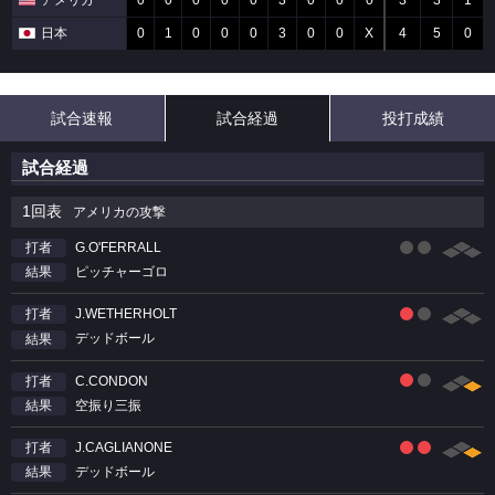
アメリカ
0
0
0
0
0
3
0
0
0
3
3
1
日本
0
1
0
0
0
3
0
0
X
4
5
0
試合速報
試合経過
投打成績
試合経過
1回表
アメリカの攻撃
G.O'FERRALL
打者
ピッチャーゴロ
結果
J.WETHERHOLT
打者
デッドボール
結果
C.CONDON
打者
空振り三振
結果
J.CAGLIANONE
打者
デッドボール
結果