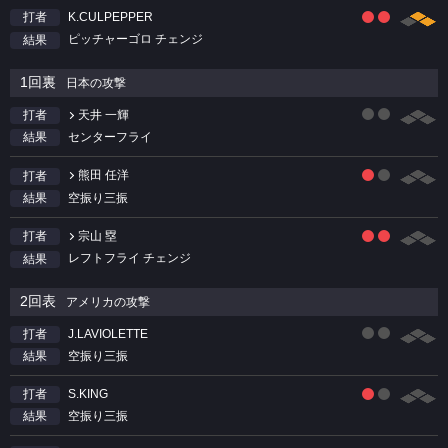
K.CULPEPPER
打者
ピッチャーゴロ チェンジ
結果
1回裏
日本の攻撃
天井 一輝
打者
センターフライ
結果
熊田 任洋
打者
空振り三振
結果
宗山 塁
打者
レフトフライ チェンジ
結果
2回表
アメリカの攻撃
J.LAVIOLETTE
打者
空振り三振
結果
S.KING
打者
空振り三振
結果