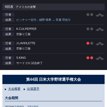
9回表
アメリカの攻撃
打者
ピッチャー交代：細野 晴希 → 常廣 羽也斗
結果
K.CULPEPPER
打者
空振り三振
結果
J.LAVIOLETTE
打者
空振り三振
結果
S.KING
打者
サードゴロ 試合終了
結果
第44回 日米大学野球選手権大会
大会概要
出場選手
大会期間