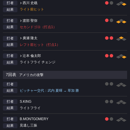
西川 史礁
打者
ライト前ヒット
結果
渡部 聖弥
打者
セカンドゴロ（打点1）
結果
廣瀬 隆太
打者
レフト前ヒット（打点1）
結果
辻本 倫太郎
打者
ライトフライ チェンジ
結果
7回表
アメリカの攻撃
打者
ピッチャー交代：武内 夏暉 → 草加 勝
結果
S.KING
打者
ライトフライ
結果
B.MONTGOMERY
打者
見逃し三振
結果