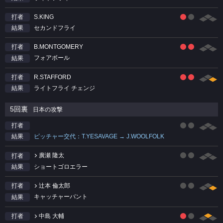
S.KING
打者
セカンドフライ
結果
B.MONTGOMERY
打者
フォアボール
結果
R.STAFFORD
打者
ライトフライ チェンジ
結果
5回裏
日本の攻撃
打者
ピッチャー交代：T.YESAVAGE → J.WOOLFOLK
結果
廣瀬 隆太
打者
ショートゴロエラー
結果
辻本 倫太郎
打者
キャッチャーバント
結果
中島 大輔
打者