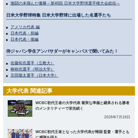
激闘の末掴んだ優勝～第40回 日米大学野球選手権大会総括～
日米大学野球特集 日米大学野球に出場した名選手たち
アメリカ代表 編
日本代表・前編
日本代表・後編
侍ジャパン学生アンバサダーがキャンパスで聞いてみた！
佐藤拓也選手（立教大）
柳裕也選手（明治大学）
京田陽太選手（日本大学）
大学代表 関連記事
WCBC初代王者の大学代表 着実な準備と継承される勝者
のメンタリティーで栄光続く
2026年7月18日
WCBC初代王者となった大学代表が帰国 監督・選手とも
に感謝を語る