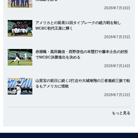
2026年7月16日
アメリカとの延長11回タイブレークの総力戦を制し
WCBC初代王座に輝く
2026年7月15日
赤堀颯・黒田義信・西野啓也の本塁打や藤本士生の好投
でWCBC決勝進出を決める
2026年7月14日
山里宝の前日に続く2打点や大城海翔の三者連続三振で粘
るもアメリカに惜敗
2026年7月13日
もっと見る