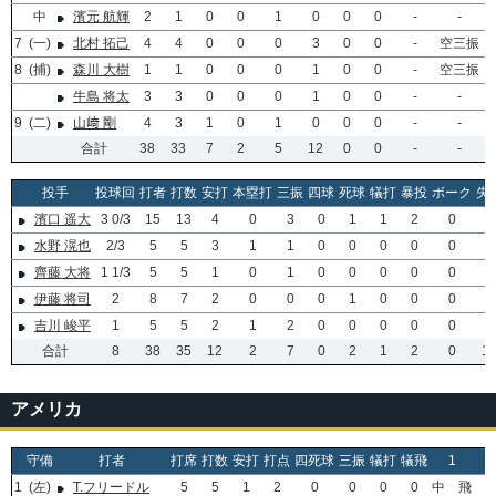
中
濱元 航輝
2
1
0
0
1
0
0
0
-
-
7
(一)
北村 拓己
4
4
0
0
0
3
0
0
-
空三振
8
(捕)
森川 大樹
1
1
0
0
0
1
0
0
-
空三振
牛島 将太
3
3
0
0
0
1
0
0
-
-
9
(二)
山﨑 剛
4
3
1
0
1
0
0
0
-
-
合計
38
33
7
2
5
12
0
0
-
-
投手
投球回
打者
打数
安打
本塁打
三振
四球
死球
犠打
暴投
ボーク
失
濱口 遥大
3 0/3
15
13
4
0
3
0
1
1
2
0
5
水野 滉也
2/3
5
5
3
1
1
0
0
0
0
0
3
齊藤 大将
1 1/3
5
5
1
0
1
0
0
0
0
0
0
伊藤 将司
2
8
7
2
0
0
0
1
0
0
0
0
吉川 峻平
1
5
5
2
1
2
0
0
0
0
0
2
合計
8
38
35
12
2
7
0
2
1
2
0
1
アメリカ
守備
打者
打席
打数
安打
打点
四死球
三振
犠打
犠飛
1
1
(左)
T.フリードル
5
5
1
2
0
0
0
0
中 飛