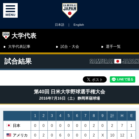
日本語
｜
English
大学代表
大学代表記事
試合・大会
選手一覧
試合結果
第40回 日米大学野球選手権大会
2016年7月16日（土） 静岡草薙球場
1
2
3
4
5
6
7
8
9
計
H
E
日本
0
0
0
0
0
0
0
2
0
2
7
1
アメリカ
0
2
0
6
0
0
0
2
X
10
12
1