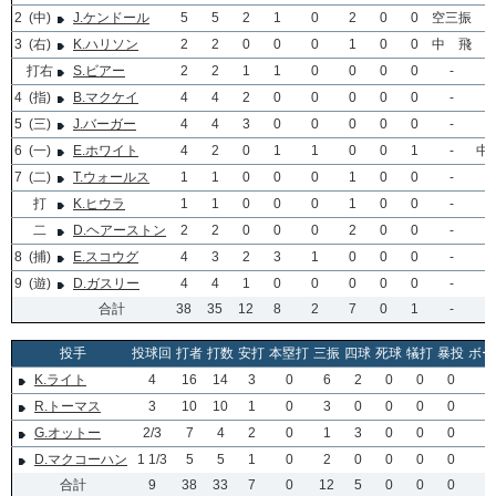
2
(中)
J.ケンドール
5
5
2
1
0
2
0
0
空三振
3
(右)
K.ハリソン
2
2
0
0
0
1
0
0
中 飛
打右
S.ビアー
2
2
1
1
0
0
0
0
-
4
(指)
B.マクケイ
4
4
2
0
0
0
0
0
-
5
(三)
J.バーガー
4
4
3
0
0
0
0
0
-
6
(一)
E.ホワイト
4
2
0
1
1
0
0
1
-
中犠
7
(二)
T.ウォールス
1
1
0
0
0
1
0
0
-
打
K.ヒウラ
1
1
0
0
0
1
0
0
-
二
D.ヘアーストン
2
2
0
0
0
2
0
0
-
8
(捕)
E.スコウグ
4
3
2
3
1
0
0
0
-
9
(遊)
D.ガスリー
4
4
1
0
0
0
0
0
-
合計
38
35
12
8
2
7
0
1
-
投手
投球回
打者
打数
安打
本塁打
三振
四球
死球
犠打
暴投
ボー
K.ライト
4
16
14
3
0
6
2
0
0
0
0
R.トーマス
3
10
10
1
0
3
0
0
0
0
0
G.オットー
2/3
7
4
2
0
1
3
0
0
0
0
D.マクコーハン
1 1/3
5
5
1
0
2
0
0
0
0
0
合計
9
38
33
7
0
12
5
0
0
0
0