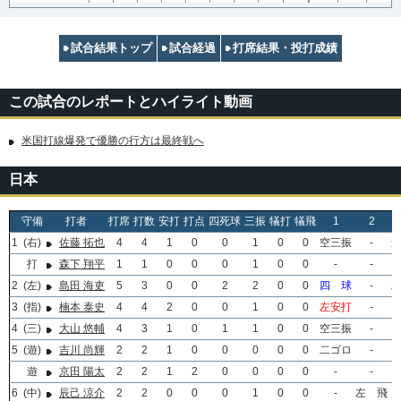
試合結果トップ
試合経過
打席結果・投打成績
この試合のレポートとハイライト動画
米国打線爆発で優勝の行方は最終戦へ
日本
守備
打者
打席
打数
安打
打点
四死球
三振
犠打
犠飛
1
2
1
(右)
佐藤 拓也
4
4
1
0
0
1
0
0
空三振
-
打
森下 翔平
1
1
0
0
0
1
0
0
-
-
2
(左)
島田 海吏
5
3
0
0
2
2
0
0
四 球
-
3
(指)
楠本 泰史
4
4
2
0
0
1
0
0
左安打
-
4
(三)
大山 悠輔
4
3
1
0
1
1
0
0
空三振
-
5
(遊)
吉川 尚輝
2
2
1
0
0
0
0
0
二ゴロ
-
遊
京田 陽太
2
2
1
2
0
0
0
0
-
-
6
(中)
辰己 涼介
2
2
0
0
0
1
0
0
-
左 飛