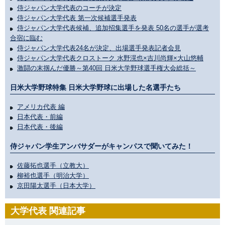
侍ジャパン大学代表のコーチが決定
侍ジャパン大学代表 第一次候補選手発表
侍ジャパン大学代表候補、追加招集選手を発表 50名の選手が選考
合宿に臨む
侍ジャパン大学代表24名が決定、出場選手発表記者会見
侍ジャパン大学代表クロストーク 水野滉也×吉川尚輝×大山悠輔
激闘の末掴んだ優勝～第40回 日米大学野球選手権大会総括～
日米大学野球特集 日米大学野球に出場した名選手たち
アメリカ代表 編
日本代表・前編
日本代表・後編
侍ジャパン学生アンバサダーがキャンパスで聞いてみた！
佐藤拓也選手（立教大）
柳裕也選手（明治大学）
京田陽太選手（日本大学）
大学代表 関連記事