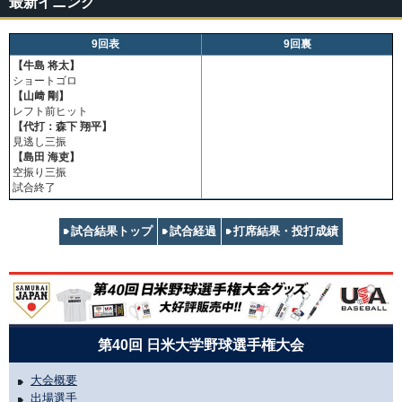
最新イニング
9回表
9回裏
【牛島 将太】
ショートゴロ
【山﨑 剛】
レフト前ヒット
【代打：森下 翔平】
見逃し三振
【島田 海吏】
空振り三振
試合終了
試合結果トップ
試合経過
打席結果・投打成績
第40回 日米大学野球選手権大会
大会概要
出場選手