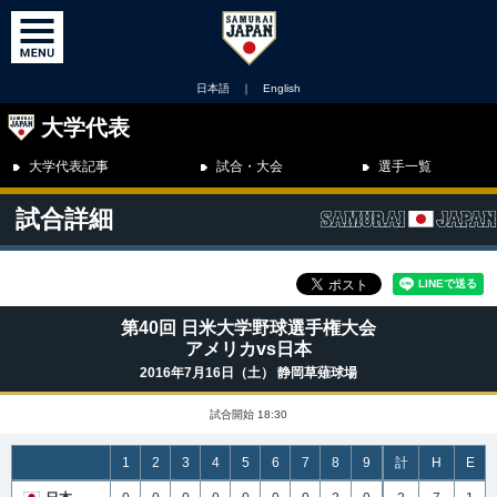
日本語
｜
English
大学代表
大学代表記事
試合・大会
選手一覧
試合詳細
第40回 日米大学野球選手権大会
アメリカvs日本
2016年7月16日（土） 静岡草薙球場
試合開始 18:30
1
2
3
4
5
6
7
8
9
計
H
E