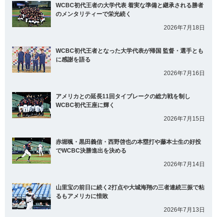
WCBC初代王者の大学代表 着実な準備と継承される勝者
のメンタリティーで栄光続く
2026年7月18日
WCBC初代王者となった大学代表が帰国 監督・選手とも
に感謝を語る
2026年7月16日
アメリカとの延長11回タイブレークの総力戦を制し
WCBC初代王座に輝く
2026年7月15日
赤堀颯・黒田義信・西野啓也の本塁打や藤本士生の好投
でWCBC決勝進出を決める
2026年7月14日
山里宝の前日に続く2打点や大城海翔の三者連続三振で粘
るもアメリカに惜敗
2026年7月13日