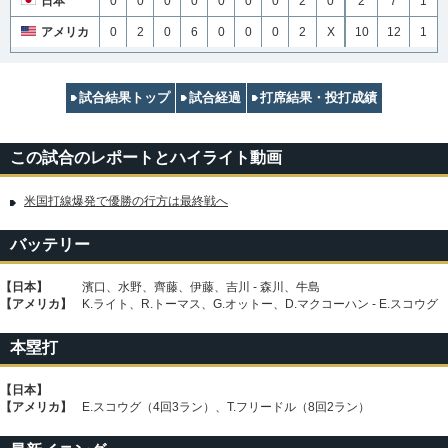
日本
0
0
0
0
0
0
0
2
0
2
7
1
アメリカ
0
2
0
6
0
0
0
2
X
10
12
1
試合結果トップ
試合経過
打席結果・投打成績
この試合のレポートとハイライト動画
米国打線爆発で優勝の行方は最終戦へ
バッテリー
【日本】
濱口、水野、齊藤、伊藤、吉川 - 森川、牛島
【アメリカ】
K.ライト、R.トーマス、G.オットー、D.マクコーハン - E.スコウグ
本塁打
【日本】
【アメリカ】
E.スコウグ（4回3ラン）、T.フリードル（8回2ラン）