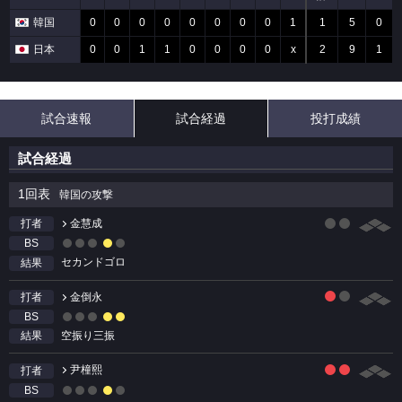
韓国
0
0
0
0
0
0
0
0
1
1
5
0
日本
0
0
1
1
0
0
0
0
x
2
9
1
試合速報
試合経過
投打成績
試合経過
1回表
韓国の攻撃
金慧成
打者
BS
セカンドゴロ
結果
金倒永
打者
BS
空振り三振
結果
尹橦熙
打者
BS