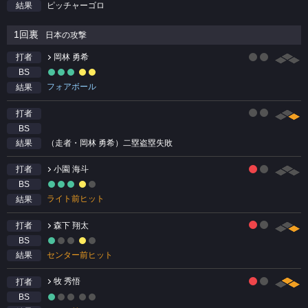
ピッチャーゴロ
結果
1回裏
日本の攻撃
岡林 勇希
打者
BS
フォアボール
結果
打者
BS
（走者・岡林 勇希）二塁盗塁失敗
結果
小園 海斗
打者
BS
ライト前ヒット
結果
森下 翔太
打者
BS
センター前ヒット
結果
牧 秀悟
打者
BS