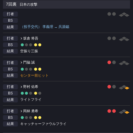
7回裏
日本の攻撃
打者
BS
（投手交代） 李義理 → 呉源錫
結果
坂倉 将吾
打者
BS
空振り三振
結果
門脇 誠
打者
BS
センター前ヒット
結果
野村 佑希
打者
BS
ライトフライ
結果
岡林 勇希
打者
BS
キャッチャーファウルフライ
結果