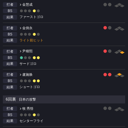
金慧成
打者
BS
ファーストゴロ
結果
金倒永
打者
BS
ライト前ヒット
結果
尹橦熙
打者
BS
サードゴロ
結果
盧施焕
打者
BS
ショートゴロ
結果
6回裏
日本の攻撃
牧 秀悟
打者
BS
センターフライ
結果