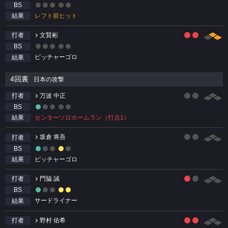
BS
レフト前ヒット
結果
文賢彬
打者
BS
ピッチャーゴロ
結果
4回裏
日本の攻撃
万波 中正
打者
BS
センターソロホームラン（打点1）
結果
坂倉 将吾
打者
BS
ピッチャーゴロ
結果
門脇 誠
打者
BS
サードライナー
結果
野村 佑希
打者