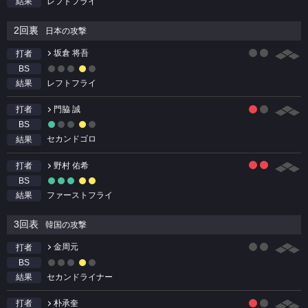
レフトフライ
結果
2回裏
日本の攻撃
坂倉 将吾
打者
BS
レフトフライ
結果
門脇 誠
打者
BS
セカンドゴロ
結果
野村 佑希
打者
BS
ファーストフライ
結果
3回表
韓国の攻撃
金周元
打者
BS
セカンドライナー
結果
朴承奎
打者