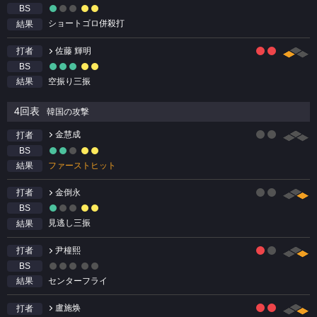
BS
ショートゴロ併殺打
結果
佐藤 輝明
打者
BS
空振り三振
結果
4回表
韓国の攻撃
金慧成
打者
BS
ファーストヒット
結果
金倒永
打者
BS
見逃し三振
結果
尹橦熙
打者
BS
センターフライ
結果
盧施焕
打者