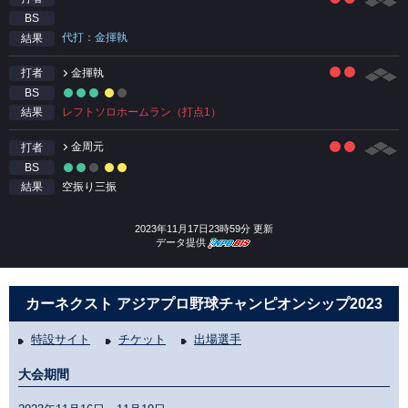
BS
代打：金揮執
結果
金揮執
打者
BS
レフトソロホームラン（打点1）
結果
金周元
打者
BS
空振り三振
結果
2023年11月17日23時59分 更新
データ提供
カーネクスト アジアプロ野球チャンピオンシップ2023
特設サイト
チケット
出場選手
大会期間