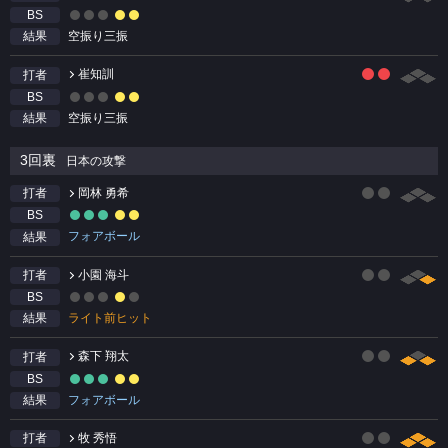
BS
空振り三振
結果
崔知訓
打者
BS
空振り三振
結果
3回裏
日本の攻撃
岡林 勇希
打者
BS
フォアボール
結果
小園 海斗
打者
BS
ライト前ヒット
結果
森下 翔太
打者
BS
フォアボール
結果
牧 秀悟
打者