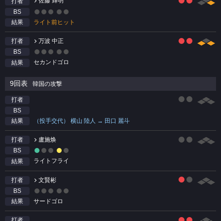
佐藤 輝明
打者
BS
ライト前ヒット
結果
万波 中正
打者
BS
セカンドゴロ
結果
9回表
韓国の攻撃
打者
BS
（投手交代） 横山 陸人 → 田口 麗斗
結果
盧施焕
打者
BS
ライトフライ
結果
文賢彬
打者
BS
サードゴロ
結果
打者