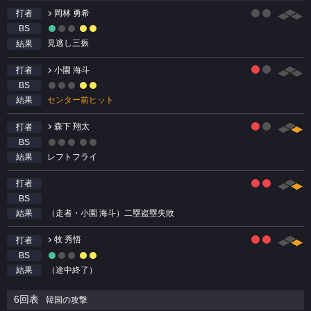
岡林 勇希
打者
BS
見逃し三振
結果
小園 海斗
打者
BS
センター前ヒット
結果
森下 翔太
打者
BS
レフトフライ
結果
打者
BS
（走者・小園 海斗）二塁盗塁失敗
結果
牧 秀悟
打者
BS
（途中終了）
結果
6回表
韓国の攻撃