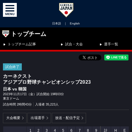
日本語
｜
English
トップチーム
トップチーム記事
試合・大会
選手一覧
試合終了
カーネクスト
アジアプロ野球チャンピオンシップ2023
日本 vs 韓国
2023年11月17日（金）試合開始 19時03分
東京ドーム
試合時間 2時間43分
入場者 35,223人
大会概要
出場選手
放送・配信予定
1
2
3
4
5
6
7
8
9
計
H
E