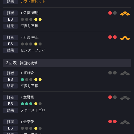
レフト前ヒット
結果
佐藤 輝明
打者
BS
空振り三振
結果
万波 中正
打者
BS
センターフライ
結果
2回表
韓国の攻撃
盧施焕
打者
BS
空振り三振
結果
文賢彬
打者
BS
ファーストゴロ
結果
金亨俊
打者
BS