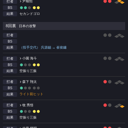
尹橦熙
打者
BS
セカンドゴロ
結果
8回裏
日本の攻撃
打者
BS
（投手交代） 呉源錫 → 崔俊鏞
結果
小園 海斗
打者
BS
空振り三振
結果
森下 翔太
打者
BS
ライト前ヒット
結果
牧 秀悟
打者
BS
空振り三振
結果