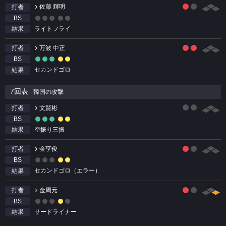
佐藤 輝明
打者
BS
ライトフライ
結果
万波 中正
打者
BS
セカンドゴロ
結果
7回表
韓国の攻撃
文賢彬
打者
BS
空振り三振
結果
金亨俊
打者
BS
セカンドゴロ（エラー）
結果
金周元
打者
BS
サードライナー
結果