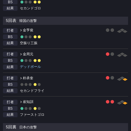
BS
セカンドゴロ
結果
5回表
韓国の攻撃
金亨俊
打者
BS
空振り三振
結果
金周元
打者
BS
デッドボール
結果
朴承奎
打者
BS
セカンドフライ
結果
崔知訓
打者
BS
ファーストゴロ
結果
5回裏
日本の攻撃