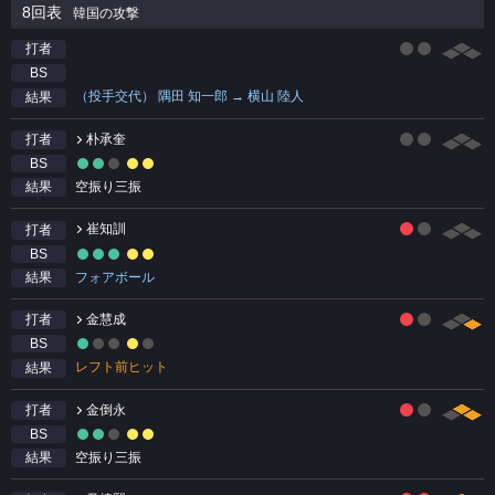
8回表
韓国の攻撃
打者
BS
（投手交代） 隅田 知一郎 → 横山 陸人
結果
朴承奎
打者
BS
空振り三振
結果
崔知訓
打者
BS
フォアボール
結果
金慧成
打者
BS
レフト前ヒット
結果
金倒永
打者
BS
空振り三振
結果