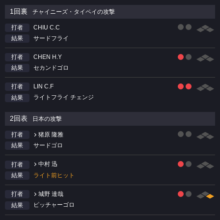
1回裏
チャイニーズ・タイペイの攻撃
CHIU C.C
打者
サードフライ
結果
CHEN H.Y
打者
セカンドゴロ
結果
LIN C.F
打者
ライトフライ チェンジ
結果
2回表
日本の攻撃
猪原 隆雅
打者
サードゴロ
結果
中村 迅
打者
ライト前ヒット
結果
城野 達哉
打者
ピッチャーゴロ
結果