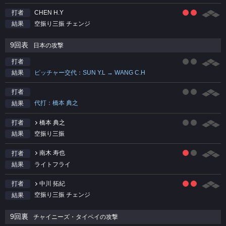
CHEN H.Y
打者
空振り三振 チェンジ
結果
9回表
日本の攻撃
打者
ピッチャー交代：SUN Y.L → WANG C.H
結果
打者
代打：橋本 典之
結果
橋本 典之
打者
空振り三振
結果
南木 寿也
打者
ライトフライ
結果
中川 拓紀
打者
空振り三振 チェンジ
結果
9回裏
チャイニーズ・タイペイの攻撃