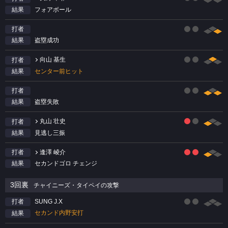
フォアボール
結果
打者
盗塁成功
結果
向山 基生
打者
センター前ヒット
結果
打者
盗塁失敗
結果
丸山 壮史
打者
見逃し三振
結果
逢澤 崚介
打者
セカンドゴロ チェンジ
結果
3回裏
チャイニーズ・タイペイの攻撃
SUNG J.X
打者
セカンド内野安打
結果