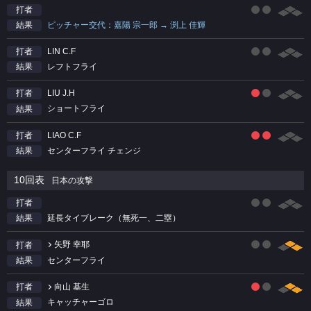
打者
ピッチャー交代：嘉陽 宗一郎 → 渕上 佳輝
結果
LIN C.F
打者
レフトフライ
結果
LIU J.H
打者
ショートフライ
結果
LIAO C.F
打者
センターフライ チェンジ
結果
10回表
日本の攻撃
打者
延長タイブレーク（無死一、二塁）
結果
矢野 幸耶
打者
センターフライ
結果
向山 基生
打者
キャッチャーゴロ
結果