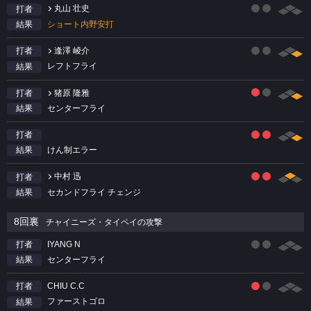
丸山 壮史
打者
ショート内野安打
結果
逢澤 崚介
打者
レフトフライ
結果
猪原 隆雅
打者
センターフライ
結果
打者
けん制エラー
結果
中村 迅
打者
セカンドフライ チェンジ
結果
8回裏
チャイニーズ・タイペイの攻撃
IYANG N
打者
センターフライ
結果
CHIU C.C
打者
ファーストゴロ
結果