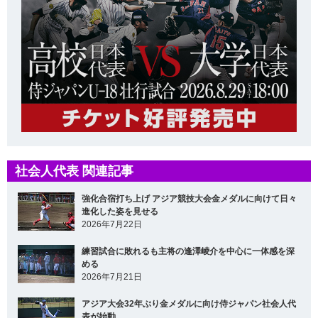
社会人代表 関連記事
強化合宿打ち上げ アジア競技大会金メダルに向けて日々
進化した姿を見せる
2026年7月22日
練習試合に敗れるも主将の逢澤崚介を中心に一体感を深
める
2026年7月21日
アジア大会32年ぶり金メダルに向け侍ジャパン社会人代
表が始動