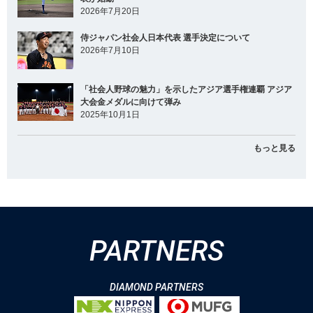
2026年7月20日
侍ジャパン社会人日本代表 選手決定について
2026年7月10日
「社会人野球の魅力」を示したアジア選手権連覇 アジア
大会金メダルに向けて弾み
2025年10月1日
もっと見る
PARTNERS
DIAMOND PARTNERS