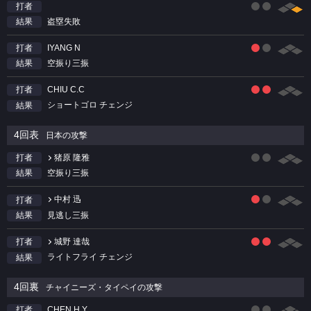
打者
盗塁失敗
結果
IYANG N
打者
空振り三振
結果
CHIU C.C
打者
ショートゴロ チェンジ
結果
4回表
日本の攻撃
猪原 隆雅
打者
空振り三振
結果
中村 迅
打者
見逃し三振
結果
城野 達哉
打者
ライトフライ チェンジ
結果
4回裏
チャイニーズ・タイペイの攻撃
CHEN H.Y
打者