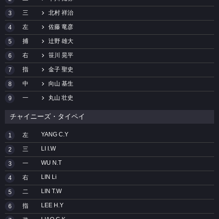
三
北村 祥治
3
左
佐藤 竜彦
4
捕
辻野 雄大
5
右
笹川 晃平
6
指
金子 聖史
7
中
向山 基生
8
一
丸山 壮史
9
チャイニーズ・タイペイ
YANG C.Y
左
1
LI I.W
三
2
WU N.T
一
3
LIN Li
右
4
LIN T.W
二
5
LEE H.Y
指
6