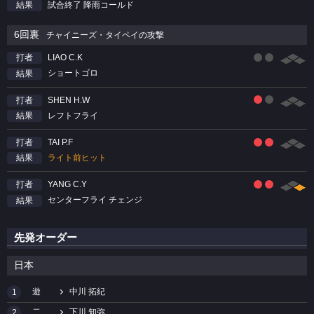
試合終了 降雨コールド
結果
6回裏
チャイニーズ・タイペイの攻撃
LIAO C.K
打者
ショートゴロ
結果
SHEN H.W
打者
レフトフライ
結果
TAI P.F
打者
ライト前ヒット
結果
YANG C.Y
打者
センターフライ チェンジ
結果
先発オーダー
日本
遊
中川 拓紀
1
二
下川 知弥
2