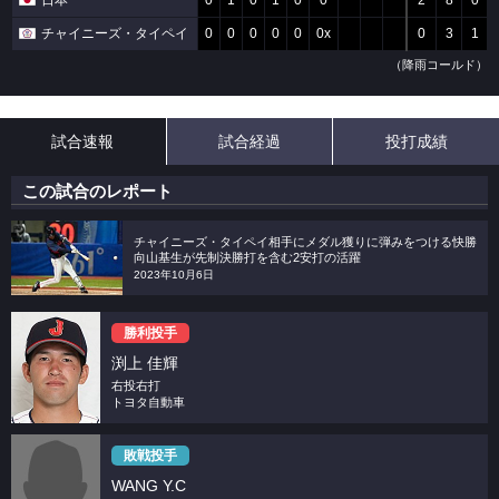
日本
0
1
0
1
0
0
2
8
0
チャイニーズ・タイペイ
0
0
0
0
0
0x
0
3
1
（降雨コールド）
試合速報
試合経過
投打成績
この試合のレポート
チャイニーズ・タイペイ相手にメダル獲りに弾みをつける快勝
向山基生が先制決勝打を含む2安打の活躍
2023年10月6日
勝利投手
渕上 佳輝
右投右打
トヨタ自動車
敗戦投手
WANG Y.C