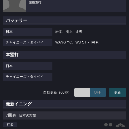
左投左打
バッテリー
日本
岩本、渕上 - 辻野
チャイニーズ・タイペイ
WANG Y.C、WU S.F - TAI P.F
本塁打
日本
チャイニーズ・タイペイ
OFF
自動更新（60秒）
更新
最新イニング
7回表
日本の攻撃
打者