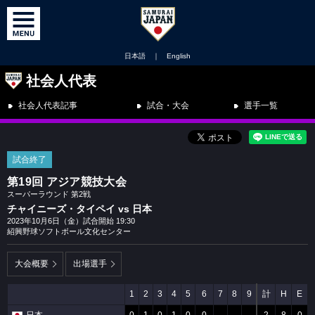
日本語
｜
English
社会人代表
社会人代表記事
試合・大会
選手一覧
試合終了
第19回 アジア競技大会
スーパーラウンド 第2戦
チャイニーズ・タイペイ vs 日本
2023年10月6日（金）試合開始 19:30
紹興野球ソフトボール文化センター
大会概要
出場選手
1
2
3
4
5
6
7
8
9
計
H
E