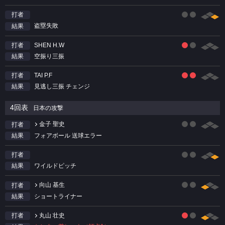
打者
盗塁失敗
結果
SHEN H.W
打者
空振り三振
結果
TAI P.F
打者
見逃し三振 チェンジ
結果
4回表
日本の攻撃
金子 聖史
打者
フォアボール 送球エラー
結果
打者
ワイルドピッチ
結果
向山 基生
打者
ショートライナー
結果
丸山 壮史
打者