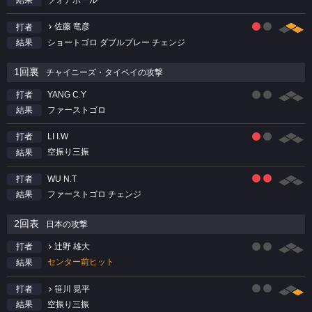
結果
佐藤 竜彦
打者
ショートゴロ ダブルプレー チェンジ
結果
1回裏
チャイニーズ・タイペイの攻撃
YANG C.Y
打者
ファーストゴロ
結果
LI I.W
打者
空振り三振
結果
WU N.T
打者
ファーストゴロ チェンジ
結果
2回表
日本の攻撃
辻野 雄大
打者
センター前ヒット
結果
笹川 晃平
打者
空振り三振
結果