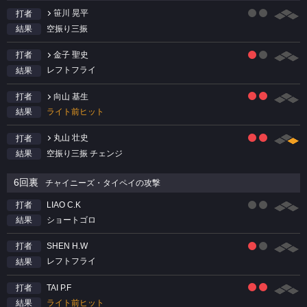
笹川 晃平
打者
空振り三振
結果
金子 聖史
打者
レフトフライ
結果
向山 基生
打者
ライト前ヒット
結果
丸山 壮史
打者
空振り三振 チェンジ
結果
6回裏
チャイニーズ・タイペイの攻撃
LIAO C.K
打者
ショートゴロ
結果
SHEN H.W
打者
レフトフライ
結果
TAI P.F
打者
ライト前ヒット
結果