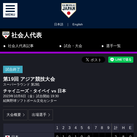
日本語
｜
English
社会人代表
社会人代表記事
試合・大会
選手一覧
試合終了
第19回 アジア競技大会
スーパーラウンド 第2戦
チャイニーズ・タイペイ vs 日本
2023年10月6日（金）試合開始 19:30
紹興野球ソフトボール文化センター
大会概要
出場選手
1
2
3
4
5
6
7
8
9
計
H
E