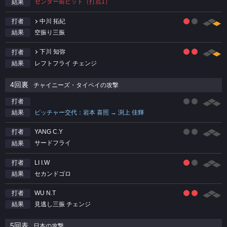
センター前ヒット（打点1）
結果
中川 拓紀
打者
空振り三振
結果
下川 知弥
打者
レフトフライ チェンジ
結果
4回裏
チャイニーズ・タイペイの攻撃
打者
ピッチャー交代：岩本 喜照 → 渕上 佳輝
結果
YANG C.Y
打者
サードフライ
結果
LI I.W
打者
セカンドゴロ
結果
WU N.T
打者
見逃し三振 チェンジ
結果
5回表
日本の攻撃