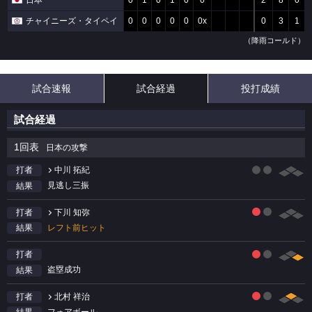
日本
0
1
0
1
0
0
2
8
0
チャイニーズ・タイペイ
0
0
0
0
0
0x
0
3
1
（降雨コールド）
試合速報
試合経過
投打成績
試合経過
1回表
日本の攻撃
中川 拓紀
打者
見逃し三振
結果
下川 知弥
打者
レフト前ヒット
結果
打者
盗塁成功
結果
北村 祥治
打者
フォアボール