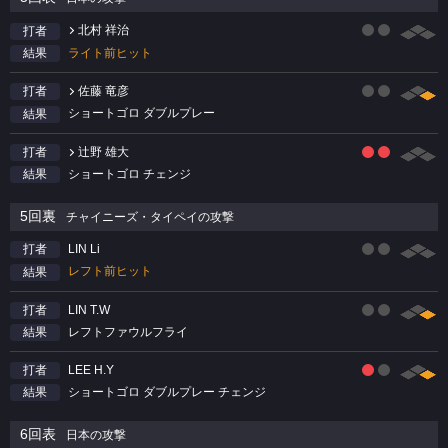
北村 祥治
打者
ライト前ヒット
結果
佐藤 竜彦
打者
ショートゴロ ダブルプレー
結果
辻野 雄大
打者
ショートゴロ チェンジ
結果
5回裏
チャイニーズ・タイペイの攻撃
LIN Li
打者
レフト前ヒット
結果
LIN T.W
打者
レフトファウルフライ
結果
LEE H.Y
打者
ショートゴロ ダブルプレー チェンジ
結果
6回表
日本の攻撃