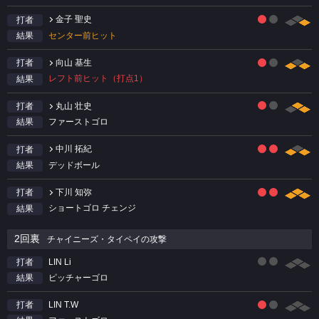
金子 聖史
打者
センター前ヒット
結果
向山 基生
打者
レフト前ヒット（打点1）
結果
丸山 壮史
打者
ファーストゴロ
結果
中川 拓紀
打者
デッドボール
結果
下川 知弥
打者
ショートゴロ チェンジ
結果
2回裏
チャイニーズ・タイペイの攻撃
LIN Li
打者
ピッチャーゴロ
結果
LIN T.W
打者