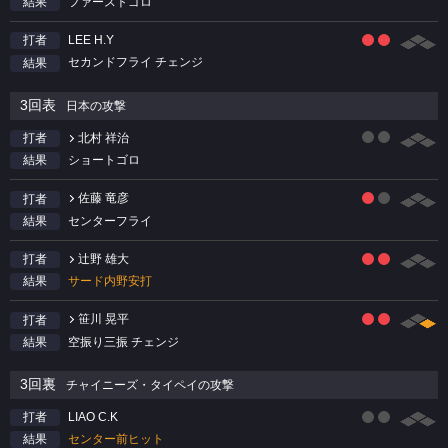
ファーストゴロ
結果
LEE H.Y
打者
セカンドフライ チェンジ
結果
3回表
日本の攻撃
北村 祥治
打者
ショートゴロ
結果
佐藤 竜彦
打者
センターフライ
結果
辻野 雄大
打者
サード内野安打
結果
笹川 晃平
打者
空振り三振 チェンジ
結果
3回裏
チャイニーズ・タイペイの攻撃
LIAO C.K
打者
センター前ヒット
結果