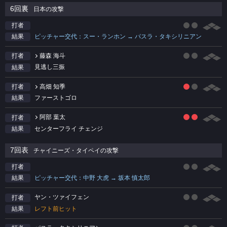
6回裏
日本の攻撃
打者
ピッチャー交代：スー・ランホン → パスラ・タキシリニアン
結果
藤森 海斗
打者
見逃し三振
結果
高畑 知季
打者
ファーストゴロ
結果
阿部 葉太
打者
センターフライ チェンジ
結果
7回表
チャイニーズ・タイペイの攻撃
打者
ピッチャー交代：中野 大虎 → 坂本 慎太郎
結果
ヤン・ツァイフェン
打者
レフト前ヒット
結果