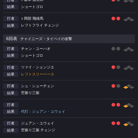
ショートゴロ
結果
岡部 飛雄馬
打者
レフトフライ チェンジ
結果
6回表
チャイニーズ・タイペイの攻撃
チャン・ユーハオ
打者
ショートゴロ
結果
ツァイ・シェンジエ
打者
レフトスリーベース
結果
シュ・シューチェン
打者
空振り三振
結果
打者
代打：ジュアン・ユウェイ
結果
ジュアン・ユウェイ
打者
空振り三振 チェンジ
結果