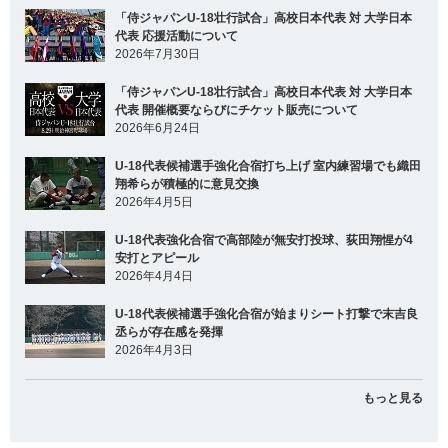
「侍ジャパンU-18壮行試合」高校日本代表 対 大学日本
代表 応援活動について
2026年7月30日
「侍ジャパンU-18壮行試合」高校日本代表 対 大学日本
代表 開催概要ならびにチケット販売について
2026年6月24日
U-18代表候補選手強化合宿打ち上げ 室内練習場でも織田
翔希らが積極的に意見交換
2026年4月5日
U-18代表強化合宿で高部陸が無安打投球、荻田翔惺が4
安打とアピール
2026年4月4日
U-18代表候補選手強化合宿が始まりシート打撃で末吉良
丞らが存在感を発揮
2026年4月3日
もっと見る