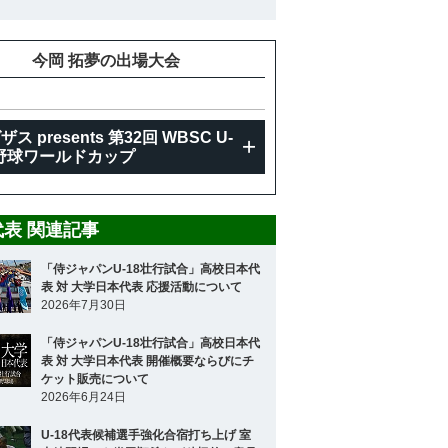
今岡 拓夢の出場大会
ス presents 第32回 WBSC U-
 野球ワールドカップ
8代表 関連記事
「侍ジャパンU-18壮行試合」高校日本代
表 対 大学日本代表 応援活動について
2026年7月30日
「侍ジャパンU-18壮行試合」高校日本代
表 対 大学日本代表 開催概要ならびにチ
ケット販売について
2026年6月24日
U-18代表候補選手強化合宿打ち上げ 室