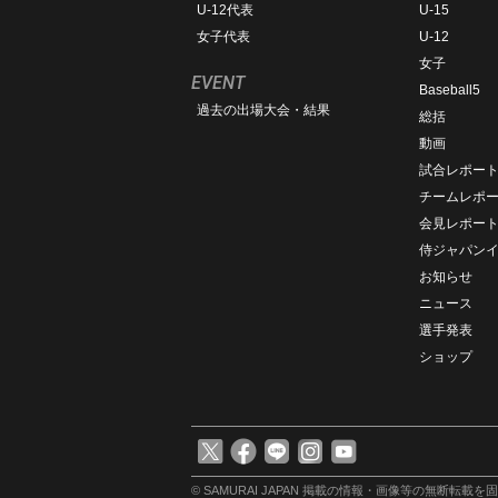
U-12代表
U-15
女子代表
U-12
女子
EVENT
Baseball5
過去の出場大会・結果
総括
動画
試合レポー
チームレポ
会見レポー
侍ジャパン
お知らせ
ニュース
選手発表
ショップ
© SAMURAI JAPAN
掲載の情報・画像等の無断転載を固