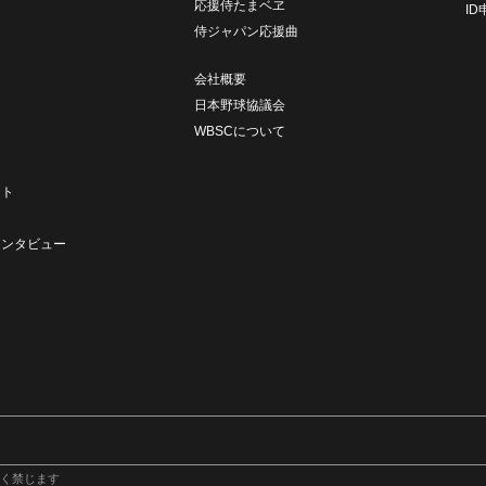
応援侍たまベヱ
I
侍ジャパン応援曲
会社概要
日本野球協議会
WBSCについて
ト
ート
ト
インタビュー
く禁じます