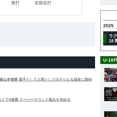
投打
右投右打
2025
ラグザ
18
U-1
重ね準優勝 選手として人間としてのさらなる成長に期待
などで4連勝 スーパーラウンド進出を決める