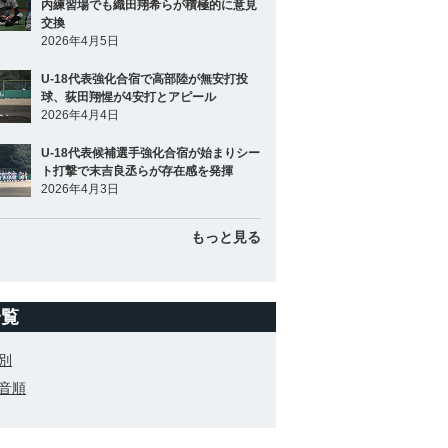
内練習場でも織田翔希らが積極的に意見
交換
2026年4月5日
U-18代表強化合宿で高部陸が無安打投
球、荻田翔惺が4安打とアピール
2026年4月4日
U-18代表候補選手強化合宿が始まりシー
ト打撃で末吉良丞らが存在感を発揮
2026年4月3日
もっと見る
一覧
別
音順