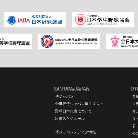
SAMURAIJAPAN
OT
侍ジャパン
育
ム
全世代侍ジャパン選手リスト
世
野球日本代表について
オ
出場スケジュール
サ
公式
侍ジャパンメディア情報
公