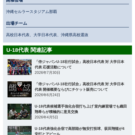
沖縄セルラースタジアム那覇
出場チーム
高校日本代表、大学日本代表、沖縄県高校選抜
U-18代表 関連記事
「侍ジャパンU-18壮行試合」高校日本代表 対 大学日本
代表 応援活動について
2026年7月30日
「侍ジャパンU-18壮行試合」高校日本代表 対 大学日本
代表 開催概要ならびにチケット販売について
2026年6月24日
U-18代表候補選手強化合宿打ち上げ 室内練習場でも織田
翔希らが積極的に意見交換
2026年4月5日
U-18代表強化合宿で高部陸が無安打投球、荻田翔惺が4
安打とアピール