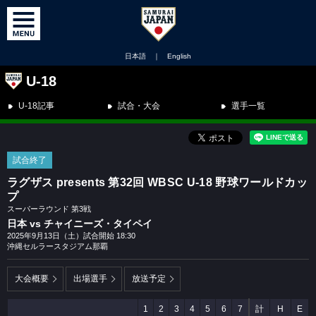
日本語
｜
English
U-18
U-18記事
試合・大会
選手一覧
試合終了
ラグザス presents 第32回 WBSC U-18 野球ワールドカッ
プ
スーパーラウンド 第3戦
日本 vs チャイニーズ・タイペイ
2025年9月13日（土）試合開始 18:30
沖縄セルラースタジアム那覇
大会概要
出場選手
放送予定
1
2
3
4
5
6
7
計
H
E