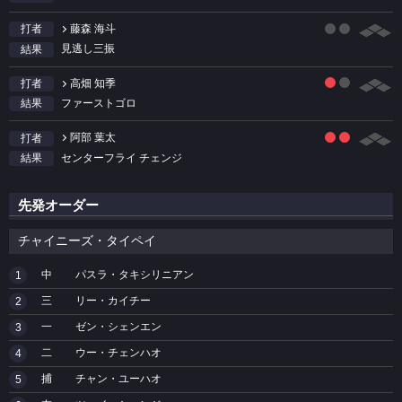
藤森 海斗
打者
見逃し三振
結果
高畑 知季
打者
ファーストゴロ
結果
阿部 葉太
打者
センターフライ チェンジ
結果
先発オーダー
チャイニーズ・タイペイ
中
パスラ・タキシリニアン
1
三
リー・カイチー
2
一
ゼン・シェンエン
3
二
ウー・チェンハオ
4
捕
チャン・ユーハオ
5