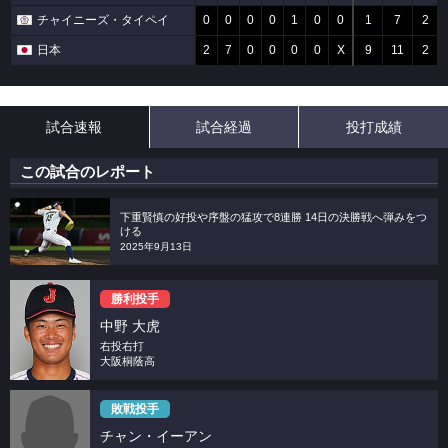
チャイニーズ・タイペイ
0
0
0
0
1
0
0
1
7
2
日本
2
7
0
0
0
0
X
9
11
2
試合速報
試合経過
投打成績
この試合のレポート
下重賢慎の好投や序盤の猛攻で8連勝 14日の決勝戦へ弾みをつ
ける
2025年9月13日
勝利投手
中野 大虎
右投右打
大阪桐蔭高
敗戦投手
チャン・イーアン