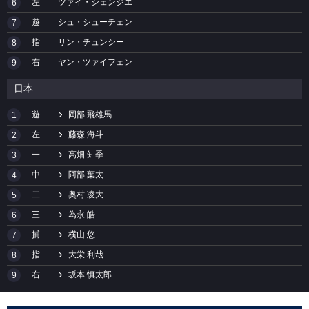
左
ツァイ・シェンジエ
6
遊
シュ・シューチェン
7
指
リン・チュンシー
8
右
ヤン・ツァイフェン
9
日本
遊
岡部 飛雄馬
1
左
藤森 海斗
2
一
高畑 知季
3
中
阿部 葉太
4
二
奥村 凌大
5
三
為永 皓
6
捕
横山 悠
7
指
大栄 利哉
8
右
坂本 慎太郎
9