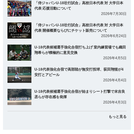
「侍ジャパンU-18壮行試合」高校日本代表 対 大学日本
代表 応援活動について
2026年7月30日
「侍ジャパンU-18壮行試合」高校日本代表 対 大学日本
代表 開催概要ならびにチケット販売について
2026年6月24日
U-18代表候補選手強化合宿打ち上げ 室内練習場でも織田
翔希らが積極的に意見交換
2026年4月5日
U-18代表強化合宿で高部陸が無安打投球、荻田翔惺が4
安打とアピール
2026年4月4日
U-18代表候補選手強化合宿が始まりシート打撃で末吉良
丞らが存在感を発揮
2026年4月3日
もっと見る