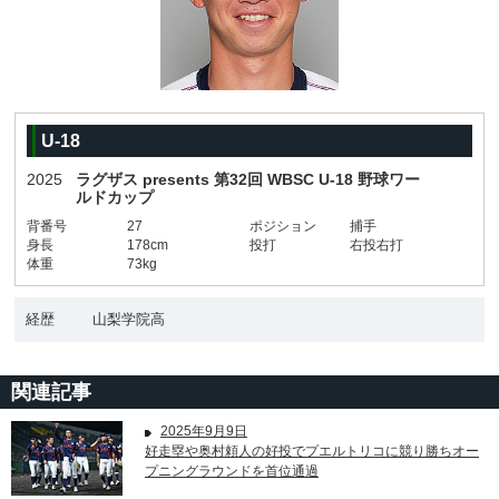
U-18
2025
ラグザス presents 第32回 WBSC U-18 野球ワー
ルドカップ
背番号
27
ポジション
捕手
身長
178cm
投打
右投右打
体重
73kg
経歴
山梨学院高
関連記事
2025年9月9日
好走塁や奥村頼人の好投でプエルトリコに競り勝ちオー
プニングラウンドを首位通過