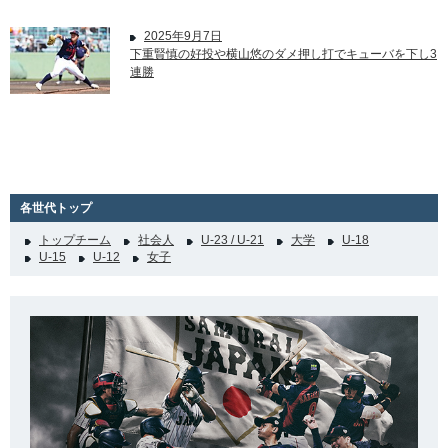
2025年9月7日
下重賢慎の好投や横山悠のダメ押し打でキューバを下し3
連勝
各世代トップ
トップチーム
社会人
U-23 / U-21
大学
U-18
U-15
U-12
女子