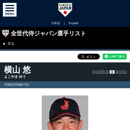
日本語
｜
English
全世代侍ジャパン選手リスト
戻る
横山 悠
よこやま ゆう
YOKOYAMA YU