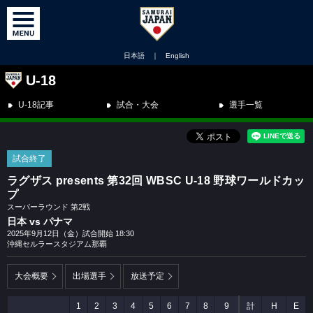
日本語
｜
English
U-18
U-18記事
試合・大会
選手一覧
試合終了
ラグザス presents 第32回 WBSC U-18 野球ワールドカッ
プ
スーパーラウンド 第2戦
日本 vs パナマ
2025年9月12日（金）試合開始 18:30
沖縄セルラースタジアム那覇
大会概要
出場選手
放送予定
1
2
3
4
5
6
7
8
9
計
H
E