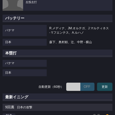
左投左打
バッテリー
R.メディナ、JM.オルテガ、J.マルティネス
パナマ
- Y.フエンテス、A.ルハノ
日本
森下、奥村頼、辻、中野 - 横山
本塁打
パナマ
日本
OFF
自動更新（60秒）
更新
最新イニング
9回裏
日本の攻撃