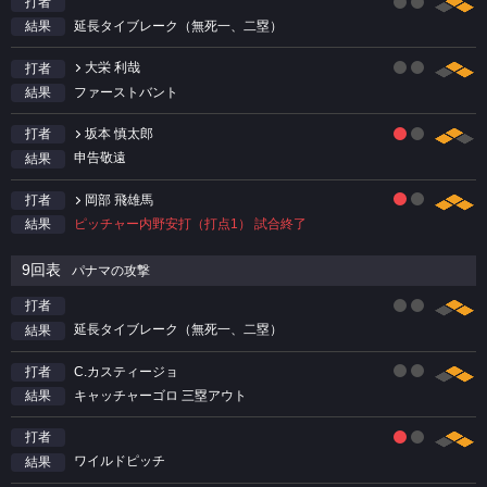
打者
延長タイブレーク（無死一、二塁）
結果
大栄 利哉
打者
ファーストバント
結果
坂本 慎太郎
打者
申告敬遠
結果
岡部 飛雄馬
打者
ピッチャー内野安打（打点1） 試合終了
結果
9回表
パナマの攻撃
打者
延長タイブレーク（無死一、二塁）
結果
C.カスティージョ
打者
キャッチャーゴロ 三塁アウト
結果
打者
ワイルドピッチ
結果