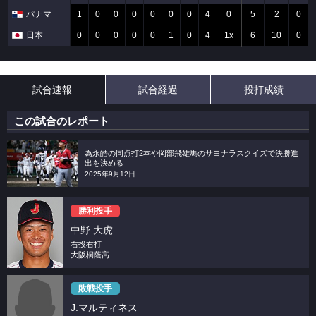
パナマ
1
0
0
0
0
0
0
4
0
5
2
0
日本
0
0
0
0
0
1
0
4
1x
6
10
0
試合速報
試合経過
投打成績
この試合のレポート
為永皓の同点打2本や岡部飛雄馬のサヨナラスクイズで決勝進
出を決める
2025年9月12日
勝利投手
中野 大虎
右投右打
大阪桐蔭高
敗戦投手
J.マルティネス