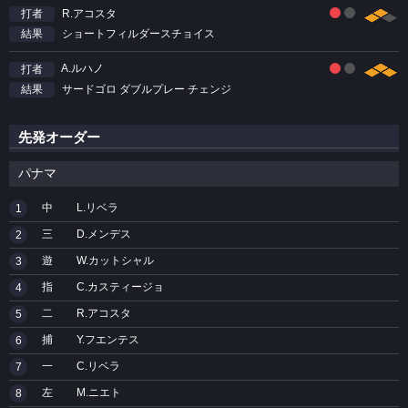
R.アコスタ
打者
ショートフィルダースチョイス
結果
A.ルハノ
打者
サードゴロ ダブルプレー チェンジ
結果
先発オーダー
パナマ
中
L.リベラ
1
三
D.メンデス
2
遊
W.カットシャル
3
指
C.カスティージョ
4
二
R.アコスタ
5
捕
Y.フエンテス
6
一
C.リベラ
7
左
M.ニエト
8