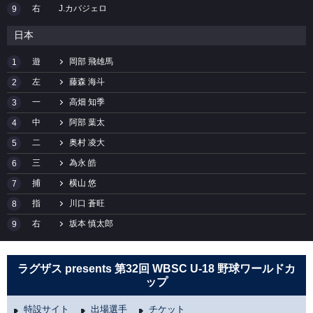
右
J.カバジェロ
9
日本
遊
岡部 飛雄馬
1
左
藤森 海斗
2
一
高畑 知季
3
中
阿部 葉太
4
二
奥村 凌大
5
三
為永 皓
6
捕
横山 悠
7
指
川口 蒼旺
8
右
坂本 慎太郎
9
ラグザス presents 第32回 WBSC U-18 野球ワールドカ
ップ
特設サイト
出場選手
チケット