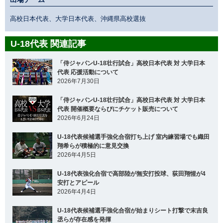
高校日本代表、大学日本代表、沖縄県高校選抜
U-18代表 関連記事
「侍ジャパンU-18壮行試合」高校日本代表 対 大学日本
代表 応援活動について
2026年7月30日
「侍ジャパンU-18壮行試合」高校日本代表 対 大学日本
代表 開催概要ならびにチケット販売について
2026年6月24日
U-18代表候補選手強化合宿打ち上げ 室内練習場でも織田
翔希らが積極的に意見交換
2026年4月5日
U-18代表強化合宿で高部陸が無安打投球、荻田翔惺が4
安打とアピール
2026年4月4日
U-18代表候補選手強化合宿が始まりシート打撃で末吉良
丞らが存在感を発揮