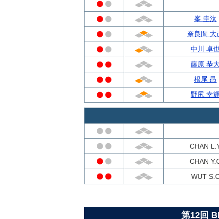
峯 圭汰
奈良間 大
中川 卓
藤原 恭
根尾 昂
野尻 幸
CHAN L.
CHAN Y.
WUT S.
第12回 