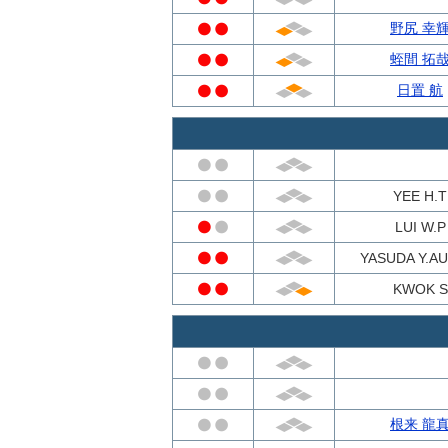
野尻 幸
蛭間 拓
日置 航
YEE H.T
LUI W.P
YASUDA Y.AU
KWOK S
根来 龍