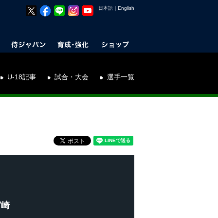
日本語
｜
English
U-18記事
試合・大会
選手一覧
宮崎