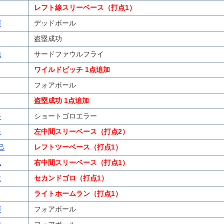
レフト線スリーベース（打点1）
輝
デッドボール
盗塁成功
哉
サードファウルフライ
ワイルドピッチ 1点追加
フォアボール
盗塁成功 1点追加
平
ショートゴロエラー
斗
左中間スリーベース（打点2）
己
レフトツーベース（打点1）
也
右中間スリーベース（打点1）
大
セカンドゴロ（打点1）
ライトホームラン（打点1）
輝
フォアボール