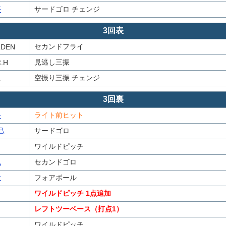
平
サードゴロ チェンジ
3回表
セカンドフライ
LDEN
見逃し三振
.H
空振り三振 チェンジ
L
3回裏
斗
ライト前ヒット
己
サードゴロ
ワイルドピッチ
也
セカンドゴロ
大
フォアボール
ワイルドピッチ 1点追加
レフトツーベース（打点1）
ワイルドピッチ