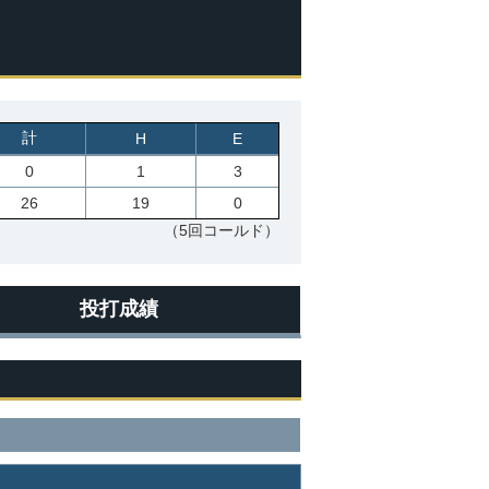
計
H
E
0
1
3
26
19
0
（5回コールド）
投打成績