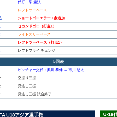
代打：峯 圭汰
レフトツーベース
己
ショートゴロエラー 1点追加
也
セカンドゴロ（打点1）
大
ライトスリーベース
レフトツーベース（打点1）
輝
レフトフライ チェンジ
5回表
ピッチャー交代：奥川 恭伸 → 市川 悠太
空振り三振
Y
見逃し三振
C
見逃し三振 試合終了
C
U-1
BFA U18アジア選手権