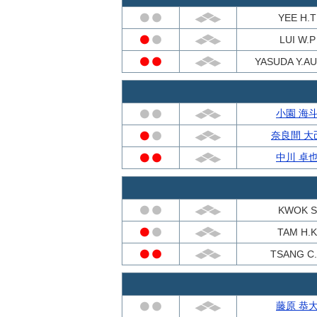
YEE H.T
LUI W.P
YASUDA Y.AU
小園 海
奈良間 大
中川 卓
KWOK S
TAM H.K
TSANG C
藤原 恭