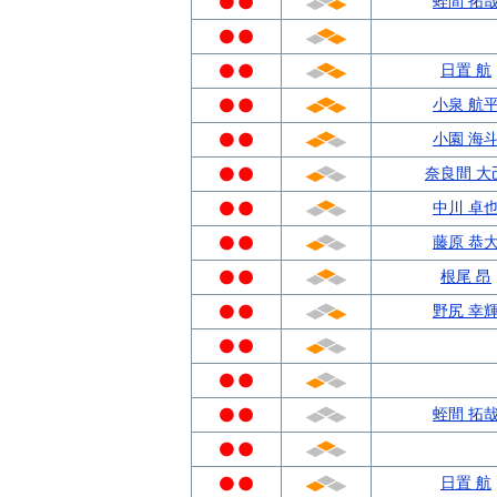
蛭間 拓
日置 航
小泉 航
小園 海
奈良間 大
中川 卓
藤原 恭
根尾 昂
野尻 幸
蛭間 拓
日置 航