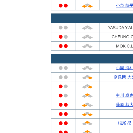
小泉 航
YASUDA Y.A
CHEUNG C
MOK C.
小園 海
奈良間 大
中川 卓
藤原 恭
根尾 昂