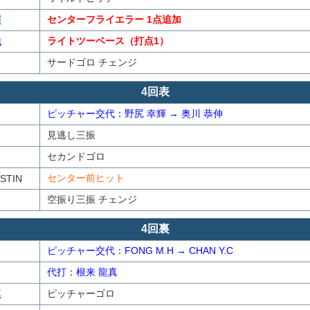
輝
センターフライエラー 1点追加
哉
ライトツーベース（打点1）
サードゴロ チェンジ
4回表
ピッチャー交代：野尻 幸輝 → 奥川 恭伸
見逃し三振
セカンドゴロ
センター前ヒット
STIN
空振り三振 チェンジ
4回裏
ピッチャー交代：FONG M.H → CHAN Y.C
代打：根来 龍真
真
ピッチャーゴロ