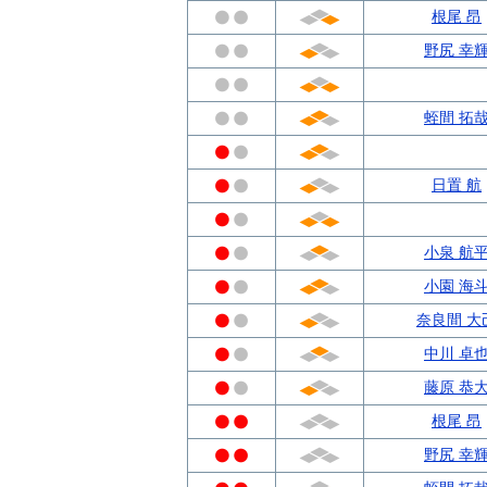
根尾 昂
野尻 幸
蛭間 拓
日置 航
小泉 航
小園 海
奈良間 大
中川 卓
藤原 恭
根尾 昂
野尻 幸