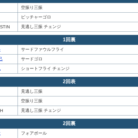
空振り三振
ピッチャーゴロ
見逃し三振 チェンジ
STIN
1回裏
斗
サードファウルフライ
己
サードゴロ
也
ショートフライ チェンジ
2回表
見逃し三振
空振り三振
見逃し三振 チェンジ
.H
2回裏
大
フォアボール