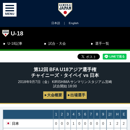
日本語
｜
English
U-18
U-18記事
試合・大会
選手一覧
第12回 BFA U18アジア選手権
チャイニーズ・タイペイ vs 日本
2018年9月7日（金） KIRISHIMA サンマリンスタジアム宮崎
試合開始 18:00
大会概要
出場選手
1
2
3
4
5
6
7
8
9
計
H
E
日本
0
0
0
1
0
0
0
0
0
1
2
2