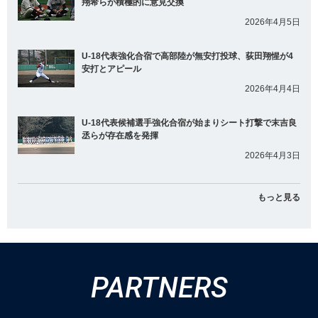
翔希らが積極的に意見交換
2026年4月5日
U-18代表強化合宿で高部陸が無安打投球、荻田翔惺が4
安打とアピール
2026年4月4日
U-18代表候補選手強化合宿が始まりシート打撃で末吉良
丞らが存在感を発揮
2026年4月3日
もっと見る
PARTNERS