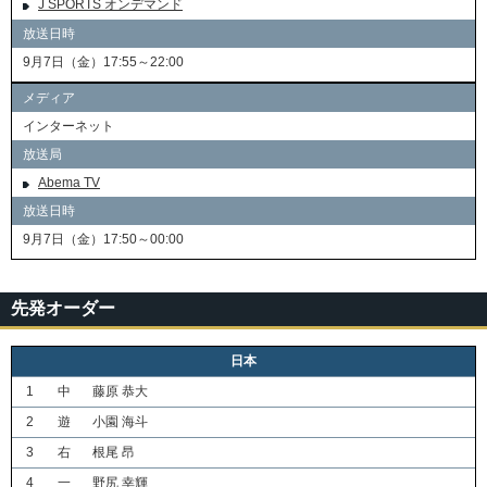
J SPORTS オンデマンド
放送日時
9月7日（金）17:55～22:00
メディア
インターネット
放送局
Abema TV
放送日時
9月7日（金）17:50～00:00
先発オーダー
日本
1
中
藤原 恭大
2
遊
小園 海斗
3
右
根尾 昂
4
一
野尻 幸輝