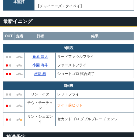
本塁打
【チャイニーズ・タイペイ】
最新イニング
OUT
走者
打者
結果
9回表
藤原 恭大
サードファウルフライ
小園 海斗
ファーストフライ
根尾 昂
ショートゴロ 試合終了
8回裏
リン・イタ
レフトフライ
チウ・チーチェ
ライト前ヒット
ン
リン・シュエン
セカンドゴロ ダブルプレー チェンジ
イ
放送予定