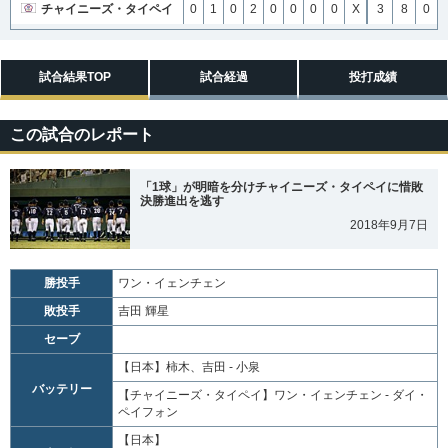
チャイニーズ・タイペイ
0
1
0
2
0
0
0
0
X
3
8
0
試合結果TOP
試合経過
投打成績
この試合のレポート
「1球」が明暗を分けチャイニーズ・タイペイに惜敗
決勝進出を逃す
2018年9月7日
勝投手
ワン・イェンチェン
敗投手
吉田 輝星
セーブ
【日本】
柿木、吉田 - 小泉
バッテリー
【チャイニーズ・タイペイ】
ワン・イェンチェン - ダイ・
ペイフォン
【日本】