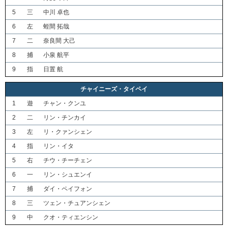
5
三
中川 卓也
6
左
蛭間 拓哉
7
二
奈良間 大己
8
捕
小泉 航平
9
指
日置 航
チャイニーズ・タイペイ
1
遊
チャン・クンユ
2
二
リン・チンカイ
3
左
リ・クァンシェン
4
指
リン・イタ
5
右
チウ・チーチェン
6
一
リン・シュエンイ
7
捕
ダイ・ペイフォン
8
三
ツェン・チュアンシェン
9
中
クオ・ティエンシン