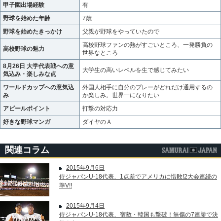
甲子園出場経験
有
野球を始めた年齢
7歳
野球を始めたきっかけ
父親が野球をやっていたので
高校野球ファンの熱がすごいところ、一発勝負の
高校野球の魅力
世界なところ
8月26日 大学代表戦への意
大学生の高いレベルを生で感じてみたい
気込み・楽しみな点
ワールドカップへの意気込
外国人相手に自分のプレーがどれだけ通用するの
み
か楽しみ。世界一になりたい
アピールポイント
打撃の対応力
好きな野球マンガ
ダイヤのＡ
関連コラム
2015年9月6日
侍ジャパンU-18代表、1点差でアメリカに惜敗!2大会連続の
準V!!
2015年9月4日
侍ジャパンU-18代表、宿敵・韓国も撃破！無傷の7連勝で決