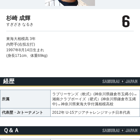
杉崎 成輝
すぎざき なるき
東海大相模高 3年
内野手(右投左打)
1997年8月14日生まれ
(身長171cm、体重69kg)
経歴
ラブリーサンズ（軟式）(神奈川県鎌倉市玉縄小)→
所属
湘南クラブボーイズ（硬式）(神奈川県鎌倉市玉縄
中)→神奈川県東海大学付属相模高校
代表歴・Jrトーナメント
2012年 U-15アジアチャレンジマッチ日本代表
Ｑ＆Ａ