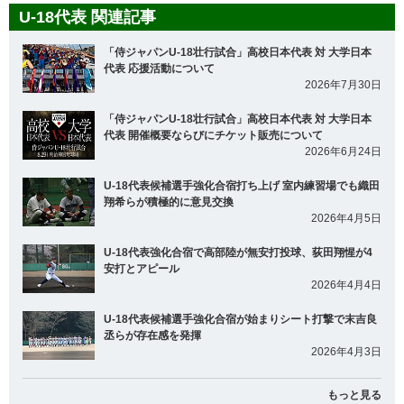
U-18代表 関連記事
「侍ジャパンU-18壮行試合」高校日本代表 対 大学日本
代表 応援活動について
2026年7月30日
「侍ジャパンU-18壮行試合」高校日本代表 対 大学日本
代表 開催概要ならびにチケット販売について
2026年6月24日
U-18代表候補選手強化合宿打ち上げ 室内練習場でも織田
翔希らが積極的に意見交換
2026年4月5日
U-18代表強化合宿で高部陸が無安打投球、荻田翔惺が4
安打とアピール
2026年4月4日
U-18代表候補選手強化合宿が始まりシート打撃で末吉良
丞らが存在感を発揮
2026年4月3日
もっと見る