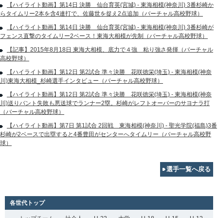
【ハイライト動画】第14日 決勝 仙台育英(宮城) - 東海相模(神奈川) 3番杉崎か
らタイムリー2本を含4連打で、佐藤世を捉え2点追加（バーチャル高校野球）
【ハイライト動画】第14日 決勝 仙台育英(宮城) - 東海相模(神奈川) 3番杉崎が
フェンス直撃のタイムリー2ベース！東海大相模が先制（バーチャル高校野球）
【記事】2015年8月18日 東海大相模、底力で４強 粘り強さ発揮（バーチャル
高校野球）
【ハイライト動画】第12日 第2試合 準々決勝 花咲徳栄(埼玉) - 東海相模(神奈
川)東海大相模_杉崎選手インタビュー（バーチャル高校野球）
【ハイライト動画】第12日 第2試合 準々決勝 花咲徳栄(埼玉) - 東海相模(神奈
川)送りバント失敗も悪送球でランナー2塁。杉崎がレフトオーバーのサヨナラ打
（バーチャル高校野球）
【ハイライト動画】第7日 第1試合 2回戦 東海相模(神奈川) - 聖光学院(福島)3番
杉崎が2ベースで出塁すると4番豊田がセンターへタイムリー（バーチャル高校野
球）
選手一覧へ戻る
各世代トップ