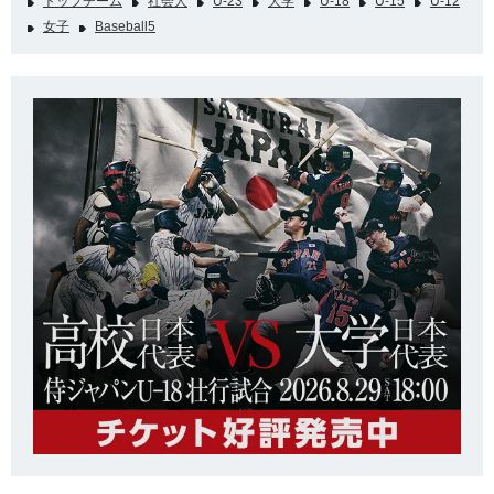
トップチーム
社会人
U-23
大学
U-18
U-15
U-12
女子
Baseball5