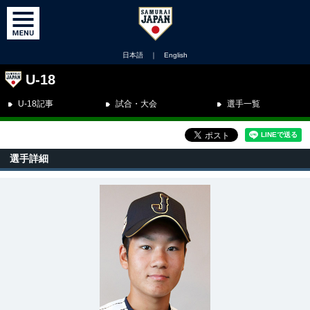
日本語
｜
English
U-18
U-18記事
試合・大会
選手一覧
選手詳細