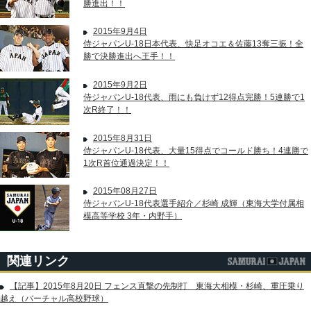
勝進出！！
2015年9月4日
侍ジャパンU-18日本代表、快足オコエ＆佐藤13奪三振！全
勝で決勝進出へ王手！！
2015年9月2日
侍ジャパンU-18代表、雨にも負けず12得点完勝！5連勝で1
次R終了！！
2015年8月31日
侍ジャパンU-18代表、大量15得点でコールド勝ち！4連勝で
1次R首位通過決定！！
2015年08月27日
侍ジャパンU-18代表選手紹介／杉崎 成輝（東海大学付属相
模高等学校 3年・内野手）
関連リンク
【記事】2015年8月20日 フェンス直撃の先制打 東海大相模・杉崎、重圧乗り
越え（バーチャル高校野球）