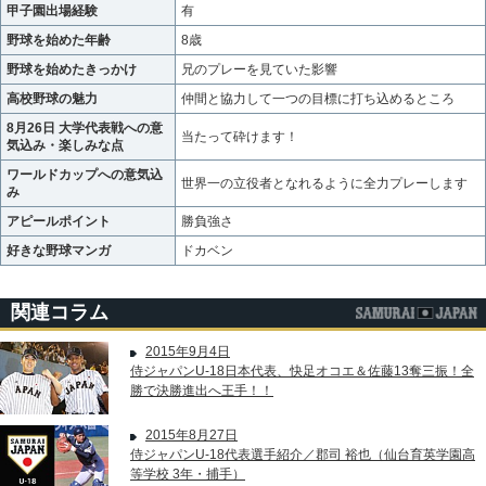
甲子園出場経験
有
野球を始めた年齢
8歳
野球を始めたきっかけ
兄のプレーを見ていた影響
高校野球の魅力
仲間と協力して一つの目標に打ち込めるところ
8月26日 大学代表戦への意
当たって砕けます！
気込み・楽しみな点
ワールドカップへの意気込
世界一の立役者となれるように全力プレーします
み
アピールポイント
勝負強さ
好きな野球マンガ
ドカベン
関連コラム
2015年9月4日
侍ジャパンU-18日本代表、快足オコエ＆佐藤13奪三振！全
勝で決勝進出へ王手！！
2015年8月27日
侍ジャパンU-18代表選手紹介／郡司 裕也（仙台育英学園高
等学校 3年・捕手）