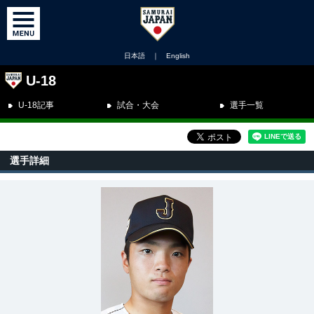
日本語
｜
English
U-18
U-18記事
試合・大会
選手一覧
選手詳細