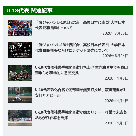
U-18代表 関連記事
「侍ジャパンU-18壮行試合」高校日本代表 対 大学日本
代表 応援活動について
2026年7月30日
「侍ジャパンU-18壮行試合」高校日本代表 対 大学日本
代表 開催概要ならびにチケット販売について
2026年6月24日
U-18代表候補選手強化合宿打ち上げ 室内練習場でも織田
翔希らが積極的に意見交換
2026年4月5日
U-18代表強化合宿で高部陸が無安打投球、荻田翔惺が4
安打とアピール
2026年4月4日
U-18代表候補選手強化合宿が始まりシート打撃で末吉良
丞らが存在感を発揮
2026年4月3日