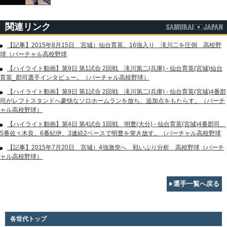
関連リンク
【記事】2015年8月15日 宮城）仙台育英、16強入り 滝川二を圧倒 高校野
球（バーチャル高校野球
【ハイライト動画】第9日 第1試合 2回戦 滝川第二(兵庫) - 仙台育英(宮城)仙台
育英_郡司選手インタビュー。（バーチャル高校野球）
【ハイライト動画】第9日 第1試合 2回戦 滝川第二(兵庫) - 仙台育英(宮城)4番郡
司がレフトスタンドへ豪快なソロホームランを放ち、追加点をもたらす。（バーチ
ャル高校野球）
【ハイライト動画】第4日 第4試合 1回戦 明豊(大分) - 仙台育英(宮城)4番郡司、
5番佐々木良、6番紀伊、3連続2ベースで明豊を突き放す。（バーチャル高校野球
【記事】2015年7月20日 宮城）4強激突へ 戦いぶり分析 高校野球（バーチ
ャル高校野球）
選手一覧へ戻る
各世代トップ