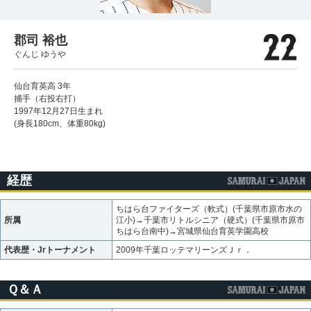
郡司 裕也
ぐんじ ゆうや
仙台育英高 3年
捕手（右投右打）
1997年12月27日生まれ
(身長180cm、体重80kg)
経歴
ちはら台ファイターズ（軟式）(千葉県市原市水の
所属
江小)→千葉市リトルシニア（硬式）(千葉県市原市
ちはら台南中)→宮城県仙台育英学園高校
代表歴・Jrトーナメント
2009年千葉ロッテマリーンズＪｒ．
Ｑ＆Ａ