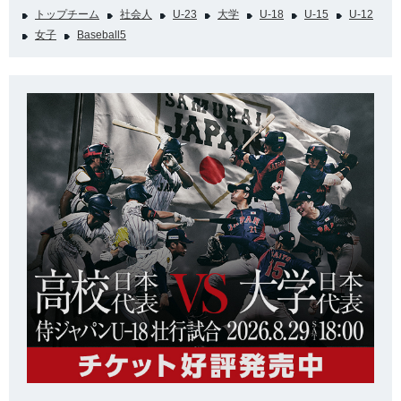
トップチーム
社会人
U-23
大学
U-18
U-15
U-12
女子
Baseball5