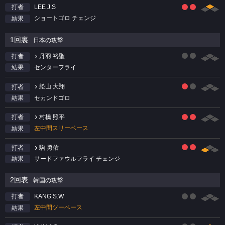
LEE J.S
打者
ショートゴロ チェンジ
結果
1回裏
日本の攻撃
丹羽 裕聖
打者
センターフライ
結果
舩山 大翔
打者
セカンドゴロ
結果
村橋 照平
打者
左中間スリーベース
結果
駒 勇佑
打者
サードファウルフライ チェンジ
結果
2回表
韓国の攻撃
KANG S.W
打者
左中間ツーベース
結果