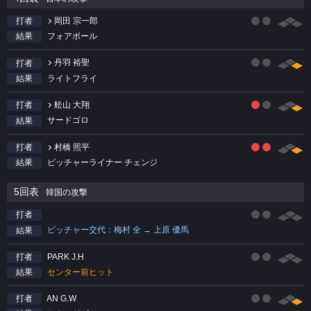
岡田 宗一郎
打者
フォアボール
結果
丹羽 裕聖
打者
ライトフライ
結果
舩山 大翔
打者
サードゴロ
結果
村橋 照平
打者
ピッチャーライナー チェンジ
結果
5回表
韓国の攻撃
打者
ピッチャー交代：梅村 全 → 上原 優馬
結果
PARK J.H
打者
センター前ヒット
結果
AN G.W
打者