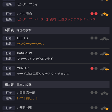
センターフライ
結果
小山 蓮心
打者
センターツーベース（打点2） 三塁タッチアウト チェンジ
結果
6回表
韓国の攻撃
LEE J.S
打者
センターツーベース
結果
KANG S.W
打者
ファーストファウルフライ
結果
YUN J.C
打者
サードゴロ 二塁タッチアウト チェンジ
結果
6回裏
日本の攻撃
岡田 宗一郎
打者
レフト前ヒット
結果
丹羽 裕聖
打者