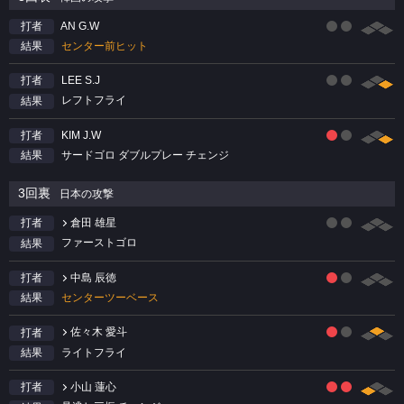
AN G.W
打者
センター前ヒット
結果
LEE S.J
打者
レフトフライ
結果
KIM J.W
打者
サードゴロ ダブルプレー チェンジ
結果
3回裏
日本の攻撃
倉田 雄星
打者
ファーストゴロ
結果
中島 辰徳
打者
センターツーベース
結果
佐々木 愛斗
打者
ライトフライ
結果
小山 蓮心
打者