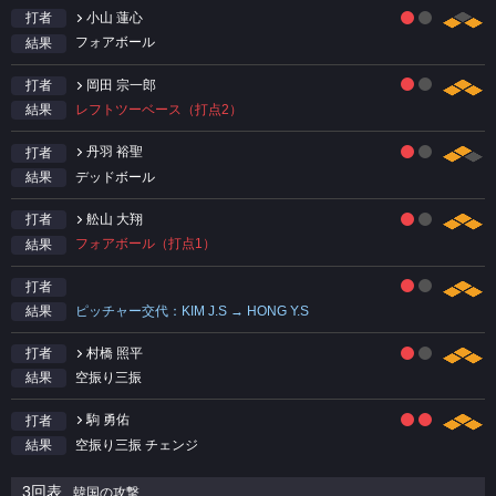
小山 蓮心
打者
フォアボール
結果
岡田 宗一郎
打者
レフトツーベース（打点2）
結果
丹羽 裕聖
打者
デッドボール
結果
舩山 大翔
打者
フォアボール（打点1）
結果
打者
ピッチャー交代：KIM J.S → HONG Y.S
結果
村橋 照平
打者
空振り三振
結果
駒 勇佑
打者
空振り三振 チェンジ
結果
3回表
韓国の攻撃