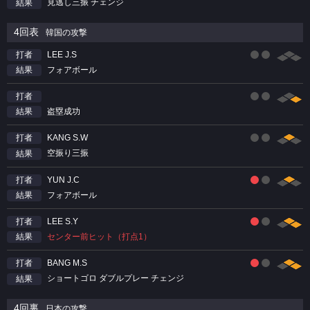
見逃し三振 チェンジ
結果
4回表
韓国の攻撃
LEE J.S
打者
フォアボール
結果
打者
盗塁成功
結果
KANG S.W
打者
空振り三振
結果
YUN J.C
打者
フォアボール
結果
LEE S.Y
打者
センター前ヒット（打点1）
結果
BANG M.S
打者
ショートゴロ ダブルプレー チェンジ
結果
4回裏
日本の攻撃