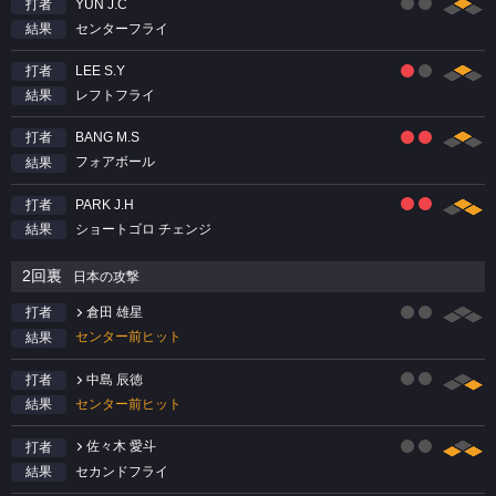
YUN J.C
打者
センターフライ
結果
LEE S.Y
打者
レフトフライ
結果
BANG M.S
打者
フォアボール
結果
PARK J.H
打者
ショートゴロ チェンジ
結果
2回裏
日本の攻撃
倉田 雄星
打者
センター前ヒット
結果
中島 辰徳
打者
センター前ヒット
結果
佐々木 愛斗
打者
セカンドフライ
結果