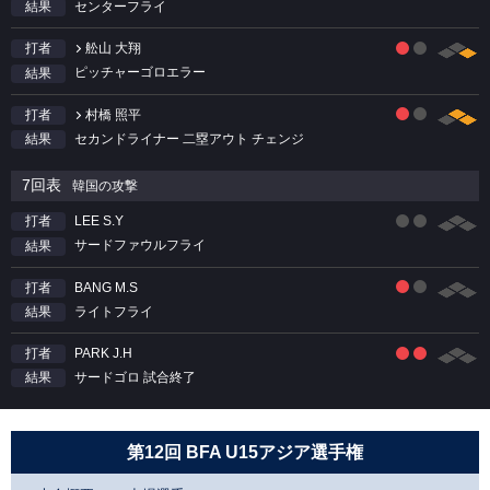
センターフライ
結果
舩山 大翔
打者
ピッチャーゴロエラー
結果
村橋 照平
打者
セカンドライナー 二塁アウト チェンジ
結果
7回表
韓国の攻撃
LEE S.Y
打者
サードファウルフライ
結果
BANG M.S
打者
ライトフライ
結果
PARK J.H
打者
サードゴロ 試合終了
結果
第12回 BFA U15アジア選手権