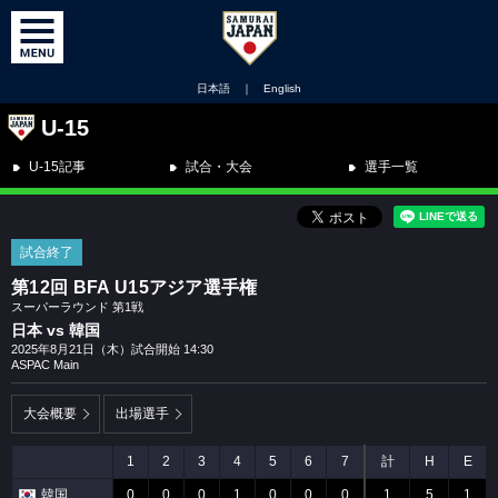
日本語
｜
English
U-15
U-15記事
試合・大会
選手一覧
試合終了
第12回 BFA U15アジア選手権
スーパーラウンド 第1戦
日本 vs 韓国
2025年8月21日（木）試合開始 14:30
ASPAC Main
大会概要
出場選手
1
2
3
4
5
6
7
計
H
E
韓国
0
0
0
1
0
0
0
1
5
1