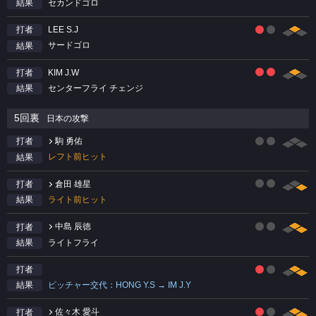
セカンドゴロ
結果
LEE S.J
打者
サードゴロ
結果
KIM J.W
打者
センターフライ チェンジ
結果
5回裏
日本の攻撃
駒 勇佑
打者
レフト前ヒット
結果
倉田 雄星
打者
ライト前ヒット
結果
中島 辰徳
打者
ライトフライ
結果
打者
ピッチャー交代：HONG Y.S → IM J.Y
結果
佐々木 愛斗
打者