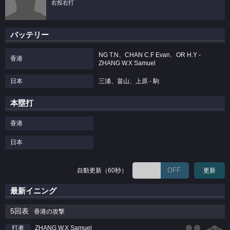
右投右打
バッテリー
NG T.N、CHAN C.F Evan、OR H.Y -
香港
ZHANG W.X Samuel
日本
三浦、畠山、上原 - 駒
本塁打
香港
日本
OFF
自動更新（60秒）
更新
最新イニング
5回表
香港の攻撃
ZHANG W.X Samuel
打者