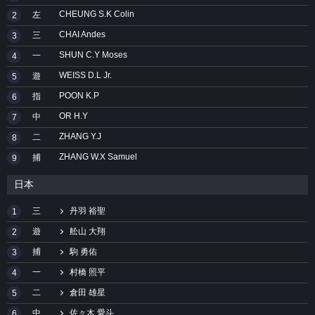
CHEUNG S.K Colin
左
2
CHAI Andes
三
3
SHUN C.Y Moses
一
4
WEISS D.L Jr.
遊
5
POON K.P
指
6
OR H.Y
中
7
ZHANG Y.J
二
8
ZHANG W.X Samuel
捕
9
日本
三
丹羽 裕聖
1
遊
舩山 大翔
2
捕
駒 勇佑
3
一
村橋 照平
4
二
倉田 雄星
5
中
佐々木 愛斗
6