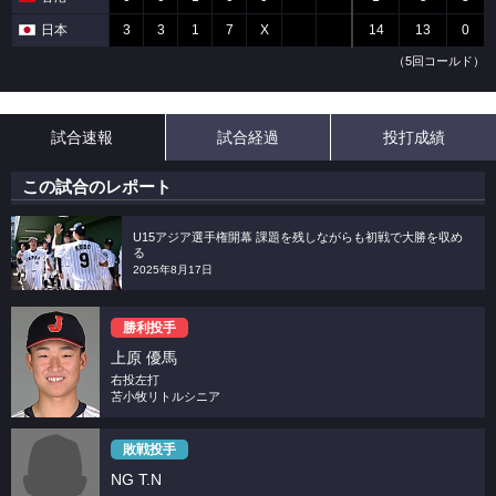
日本
3
3
1
7
X
14
13
0
（5回コールド）
試合速報
試合経過
投打成績
この試合のレポート
U15アジア選手権開幕 課題を残しながらも初戦で大勝を収め
る
2025年8月17日
勝利投手
上原 優馬
右投左打
苫小牧リトルシニア
敗戦投手
NG T.N