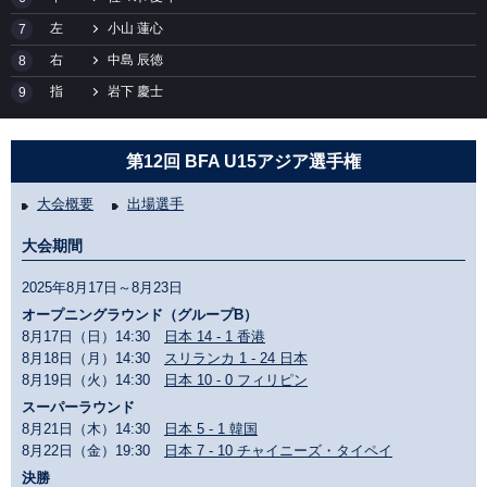
左
小山 蓮心
7
右
中島 辰徳
8
指
岩下 慶士
9
第12回 BFA U15アジア選手権
大会概要
出場選手
大会期間
2025年8月17日～8月23日
オープニングラウンド（グループB）
8月17日（日）14:30
日本 14 - 1 香港
8月18日（月）14:30
スリランカ 1 - 24 日本
8月19日（火）14:30
日本 10 - 0 フィリピン
スーパーラウンド
8月21日（木）14:30
日本 5 - 1 韓国
8月22日（金）19:30
日本 7 - 10 チャイニーズ・タイペイ
決勝