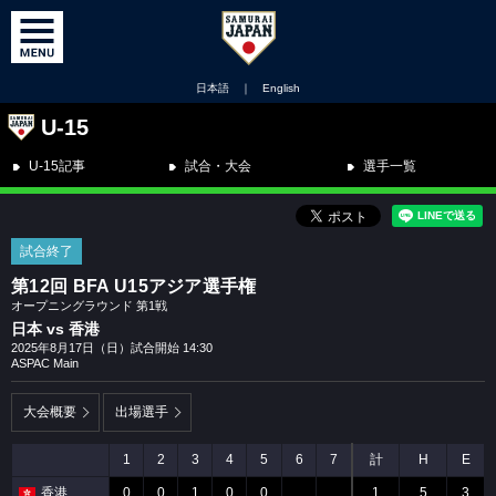
日本語
｜
English
U-15
U-15記事
試合・大会
選手一覧
試合終了
第12回 BFA U15アジア選手権
オープニングラウンド 第1戦
日本 vs 香港
2025年8月17日（日）試合開始 14:30
ASPAC Main
大会概要
出場選手
1
2
3
4
5
6
7
計
H
E
香港
0
0
1
0
0
1
5
3