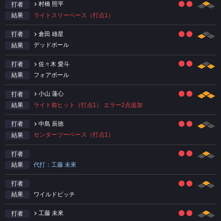
村橋 照平
打者
ライトスリーベース（打点1）
結果
倉田 雄星
打者
デッドボール
結果
佐々木 愛斗
打者
フォアボール
結果
小山 蓮心
打者
ライト前ヒット（打点1） エラー2点追加
結果
中島 辰徳
打者
センターツーベース（打点1）
結果
打者
代打：工藤 未來
結果
打者
ワイルドピッチ
結果
工藤 未來
打者