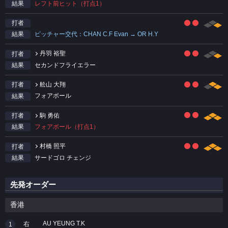
レフト前ヒット（打点1）
結果
打者
ピッチャー交代：CHAN C.F Evan → OR H.Y
結果
丹羽 裕聖
打者
セカンドフライエラー
結果
舩山 大翔
打者
フォアボール
結果
駒 勇佑
打者
フォアボール（打点1）
結果
村橋 照平
打者
サードゴロ チェンジ
結果
先発オーダー
香港
AU YEUNG T.K
右
1