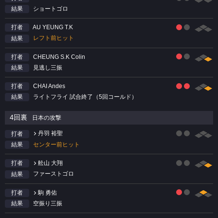
ショートゴロ
結果
AU YEUNG T.K
打者
レフト前ヒット
結果
CHEUNG S.K Colin
打者
見逃し三振
結果
CHAI Andes
打者
ライトフライ 試合終了（5回コールド）
結果
4回裏
日本の攻撃
丹羽 裕聖
打者
センター前ヒット
結果
舩山 大翔
打者
ファーストゴロ
結果
駒 勇佑
打者
空振り三振
結果