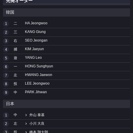
先発オーダー
韓国
HA Jeongwoo
二
1
KANG Giung
三
2
SEO Jeongan
右
3
KIM Jaeyun
捕
4
YANG Leo
遊
5
HONG Sunghyun
一
6
HWANG Jaewon
左
7
LEE Jeongwoo
投
8
PARK Jihwan
中
9
日本
中
外山 泰基
1
左
小川 大良
2
投
橋本 翔太朗
3