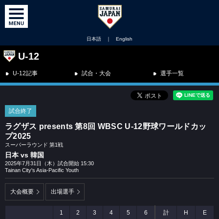
日本語
｜
English
U-12
U-12記事
試合・大会
選手一覧
試合終了
ラグザス presents 第8回 WBSC U-12野球ワールドカッ
プ2025
スーパーラウンド 第1戦
日本 vs 韓国
2025年7月31日（木）試合開始 15:30
Tainan City's Asia-Pacific Youth
大会概要
出場選手
1
2
3
4
5
6
計
H
E