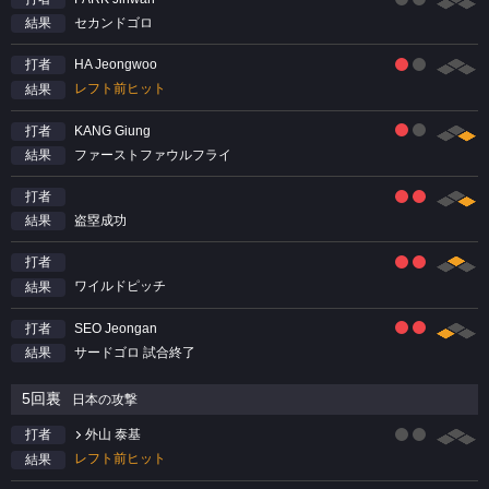
セカンドゴロ
結果
HA Jeongwoo
打者
レフト前ヒット
結果
KANG Giung
打者
ファーストファウルフライ
結果
打者
盗塁成功
結果
打者
ワイルドピッチ
結果
SEO Jeongan
打者
サードゴロ 試合終了
結果
5回裏
日本の攻撃
外山 泰基
打者
レフト前ヒット
結果