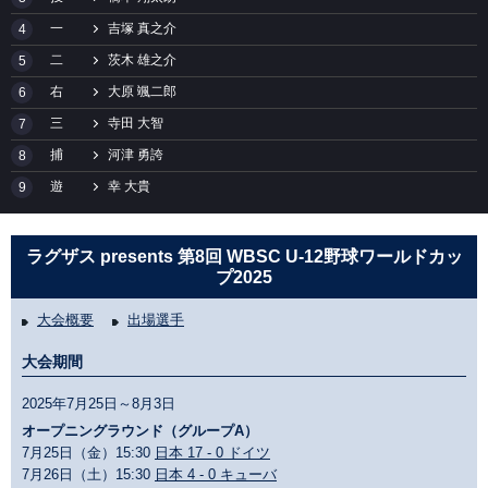
一
吉塚 真之介
4
二
茨木 雄之介
5
右
大原 颯二郎
6
三
寺田 大智
7
捕
河津 勇誇
8
遊
幸 大貴
9
ラグザス presents 第8回 WBSC U-12野球ワールドカッ
プ2025
大会概要
出場選手
大会期間
2025年7月25日～8月3日
オープニングラウンド（グループA）
7月25日（金）15:30
日本 17 - 0 ドイツ
7月26日（土）15:30
日本 4 - 0 キューバ