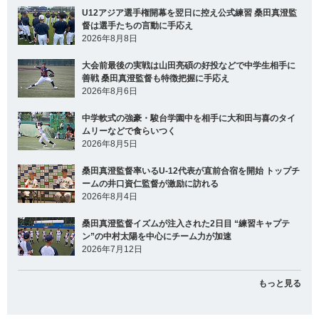
U12アジア選手権開幕を翌日に控え公式練習 桑田真澄監
督は選手たちの言動に手応え
2026年8月8日
大会前最後の実戦は山田亮碩の好投などで中学生相手に
善戦 桑田真澄監督も特徴把握に手応え
2026年8月6日
中学軟式の強豪・駿台学園中を相手に大和田与喜のタイ
ムリーなどで食らいつく
2026年8月5日
桑田真澄監督率いるU-12代表が直前合宿を開始 トップチ
ームの井口資仁監督が激励に訪れる
2026年8月4日
桑田真澄監督イズムが注入された2日目 “練習キャプテ
ン”の中村太陽を中心にチーム力が加速
2026年7月12日
もっと見る