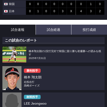
韓国
0
0
0
0
0
0
0
1
0
日本
0
1
0
0
3
X
4
3
2
試合速報
試合経過
投打成績
この試合のレポート
橋本翔太朗の1安打完封で韓国に競り勝ち初優勝への望みを残
す
2025年7月31日
勝利投手
橋本 翔太朗
右投右打
高崎ボーイズ
敗戦投手
LEE Jeongwoo