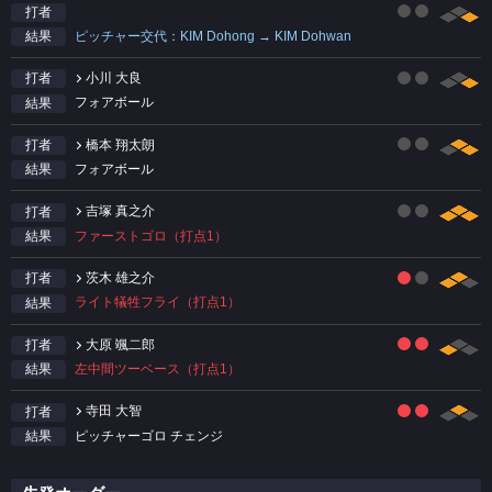
打者
ピッチャー交代：KIM Dohong → KIM Dohwan
結果
小川 大良
打者
フォアボール
結果
橋本 翔太朗
打者
フォアボール
結果
吉塚 真之介
打者
ファーストゴロ（打点1）
結果
茨木 雄之介
打者
ライト犠牲フライ（打点1）
結果
大原 颯二郎
打者
左中間ツーベース（打点1）
結果
寺田 大智
打者
ピッチャーゴロ チェンジ
結果