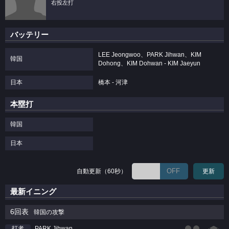
右投左打
バッテリー
LEE Jeongwoo、PARK Jihwan、KIM
韓国
Dohong、KIM Dohwan - KIM Jaeyun
日本
橋本 - 河津
本塁打
韓国
日本
OFF
自動更新（60秒）
更新
最新イニング
6回表
韓国の攻撃
PARK Jihwan
打者