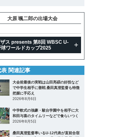
大原 颯二郎の出場大会
ス presents 第8回 WBSC U-
野球ワールドカップ2025
2代表 関連記事
大会前最後の実戦は山田亮碩の好投など
で中学生相手に善戦 桑田真澄監督も特徴
把握に手応え
2026年8月6日
中学軟式の強豪・駿台学園中を相手に大
和田与喜のタイムリーなどで食らいつく
2026年8月5日
桑田真澄監督率いるU-12代表が直前合宿