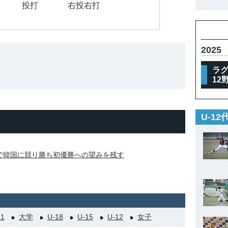
投打
右投右打
2025
ラグザ
12
U-1
で韓国に競り勝ち初優勝への望みを残す
21
大学
U-18
U-15
U-12
女子