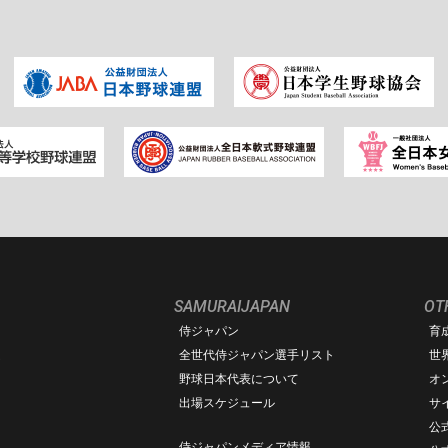
SAMURAIJAPAN
OT
侍ジャパン
育
ム
全世代侍ジャパン選手リスト
世
野球日本代表について
オ
出場スケジュール
サ
公式
侍ジャパンメディア情報