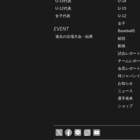
U-15代表
U-18
U-12代表
U-15
女子代表
U-12
女子
EVENT
Baseball5
過去の出場大会・結果
総括
動画
試合レポー
チームレポ
会見レポー
侍ジャパン
お知らせ
ニュース
選手発表
ショップ