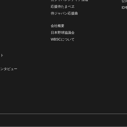
公
応援侍たまベヱ
I
侍ジャパン応援曲
会社概要
日本野球協議会
WBSCについて
ト
ート
ト
インタビュー