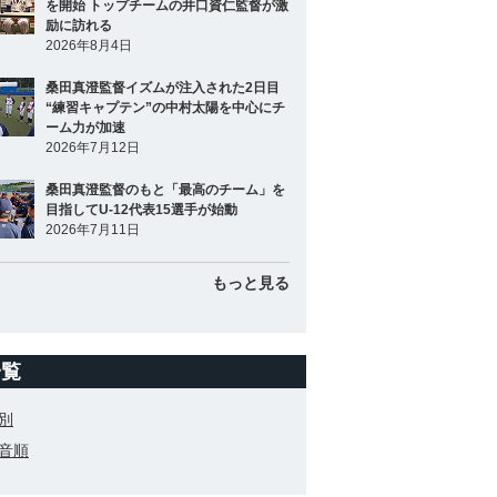
を開始 トップチームの井口資仁監督が激
励に訪れる
2026年8月4日
桑田真澄監督イズムが注入された2日目
“練習キャプテン”の中村太陽を中心にチ
ーム力が加速
2026年7月12日
桑田真澄監督のもと「最高のチーム」を
目指してU-12代表15選手が始動
2026年7月11日
もっと見る
一覧
別
音順