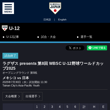
日本語
｜
English
U-12
U-12記事
試合・大会
選手一覧
試合終了
ラグザス presents 第8回 WBSC U-12野球ワールドカッ
プ2025
オープニングラウンド 第5戦
メキシコ vs 日本
2025年7月30日（水）試合開始 11:30
Tainan City's Asia-Pacific Youth
大会概要
出場選手
1
2
3
4
5
6
計
H
E