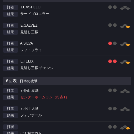
J.CASTILLO
打者
サードゴロエラー
結果
E.GALVEZ
打者
見逃し三振
結果
A.SILVA
打者
レフトフライ
結果
E.FELIX
打者
見逃し三振 チェンジ
結果
6回表
日本の攻撃
外山 泰基
打者
センターホームラン（打点1）
結果
小川 大良
打者
フォアボール
結果
打者
けん制アウト
結果