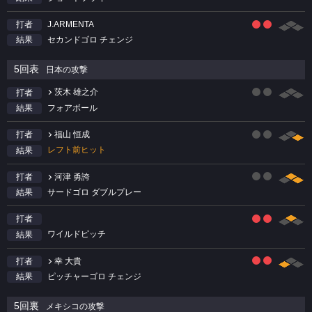
J.ARMENTA
打者
セカンドゴロ チェンジ
結果
5回表
日本の攻撃
茨木 雄之介
打者
フォアボール
結果
福山 恒成
打者
レフト前ヒット
結果
河津 勇誇
打者
サードゴロ ダブルプレー
結果
打者
ワイルドピッチ
結果
幸 大貴
打者
ピッチャーゴロ チェンジ
結果
5回裏
メキシコの攻撃