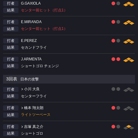
G.GAXIOLA
打者
センター前ヒット（打点1）
結果
E.MIRANDA
打者
センター前ヒット（打点1）
結果
E.PEREZ
打者
セカンドフライ
結果
J.ARMENTA
打者
ショートゴロ チェンジ
結果
3回表
日本の攻撃
小川 大良
打者
センターフライ
結果
橋本 翔太朗
打者
ライトツーベース
結果
吉塚 真之介
打者
ショートゴロ
結果