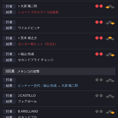
大原 颯二郎
打者
ショートゴロエラー 1点追加
結果
打者
ワイルドピッチ
結果
茨木 雄之介
打者
センター前ヒット（打点1）
結果
福山 恒成
打者
セカンドフライ チェンジ
結果
3回裏
メキシコの攻撃
打者
ピッチャー交代：福山 恒成 → 大原 颯二郎
結果
J.CASTILLO
打者
フォアボール
結果
B.ARELLANO
打者
セカンドゴロ
結果