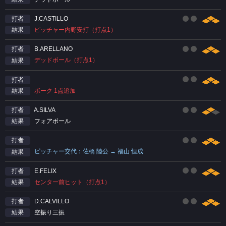
J.CASTILLO
打者
ピッチャー内野安打（打点1）
結果
B.ARELLANO
打者
デッドボール（打点1）
結果
打者
ボーク 1点追加
結果
A.SILVA
打者
フォアボール
結果
打者
ピッチャー交代：佐橋 陸公 → 福山 恒成
結果
E.FELIX
打者
センター前ヒット（打点1）
結果
D.CALVILLO
打者
空振り三振
結果