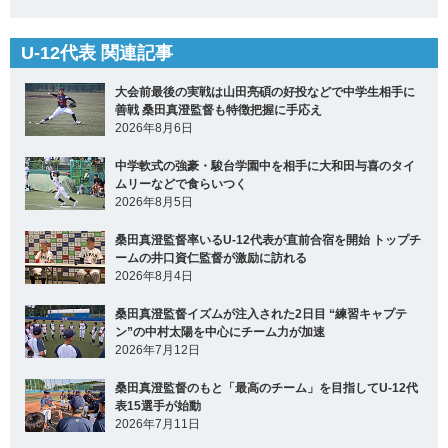
U-12代表 関連記事
大会前最後の実戦は山田亮碩の好投などで中学生相手に
善戦 桑田真澄監督も特徴把握に手応え
2026年8月6日
中学軟式の強豪・駿台学園中を相手に大和田与喜のタイ
ムリーなどで食らいつく
2026年8月5日
桑田真澄監督率いるU-12代表が直前合宿を開始 トップチ
ームの井口資仁監督が激励に訪れる
2026年8月4日
桑田真澄監督イズムが注入された2日目 “練習キャプテ
ン”の中村太陽を中心にチーム力が加速
2026年7月12日
桑田真澄監督のもと「最高のチーム」を目指してU-12代
表15選手が始動
2026年7月11日