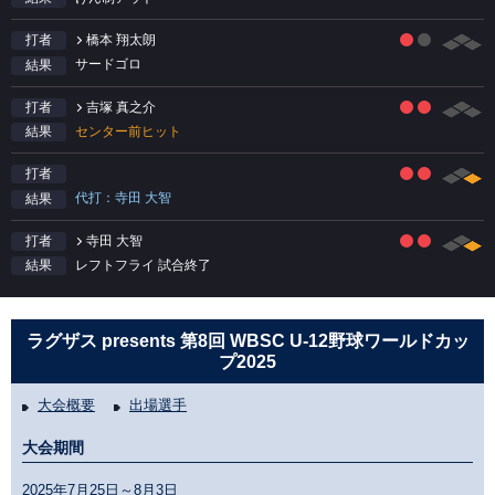
橋本 翔太朗
打者
サードゴロ
結果
吉塚 真之介
打者
センター前ヒット
結果
打者
代打：寺田 大智
結果
寺田 大智
打者
レフトフライ 試合終了
結果
ラグザス presents 第8回 WBSC U-12野球ワールドカッ
プ2025
大会概要
出場選手
大会期間
2025年7月25日～8月3日