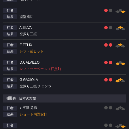
打者
盗塁成功
結果
A.SILVA
打者
空振り三振
結果
E.FELIX
打者
レフト前ヒット
結果
D.CALVILLO
打者
レフトツーベース（打点1）
結果
G.GAXIOLA
打者
空振り三振 チェンジ
結果
4回表
日本の攻撃
河津 勇誇
打者
ショート内野安打
結果
打者