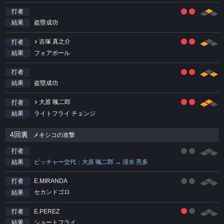
打者
盗塁成功
結果
吉塚 真之介
打者
フォアボール
結果
打者
盗塁成功
結果
大原 颯二郎
打者
ライトフライ チェンジ
結果
4回裏
メキシコの攻撃
打者
ピッチャー交代：大原 颯二郎 → 清水 亮多
結果
E.MIRANDA
打者
セカンドゴロ
結果
E.PEREZ
打者
ショートフライ
結果