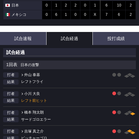
日本
0
1
2
2
0
1
6
10
2
メキシコ
0
6
1
0
0
X
7
6
2
試合速報
試合経過
投打成績
試合経過
1回表
日本の攻撃
外山 泰基
打者
レフトフライ
結果
小川 大良
打者
レフト前ヒット
結果
橋本 翔太朗
打者
サードゴロエラー
結果
吉塚 真之介
打者
ピッチャーゴロ
結果