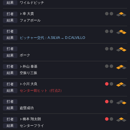
ワイルドピッチ
結果
幸 大貴
打者
フォアボール
結果
打者
ピッチャー交代：A.SILVA → D.CALVILLO
結果
打者
ボーク
結果
外山 泰基
打者
空振り三振
結果
小川 大良
打者
センター前ヒット（打点2）
結果
打者
盗塁成功
結果
橋本 翔太朗
打者
センターフライ
結果