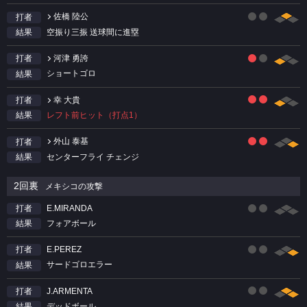
佐橋 陸公
打者
空振り三振 送球間に進塁
結果
河津 勇誇
打者
ショートゴロ
結果
幸 大貴
打者
レフト前ヒット（打点1）
結果
外山 泰基
打者
センターフライ チェンジ
結果
2回裏
メキシコの攻撃
E.MIRANDA
打者
フォアボール
結果
E.PEREZ
打者
サードゴロエラー
結果
J.ARMENTA
打者
デッドボール
結果