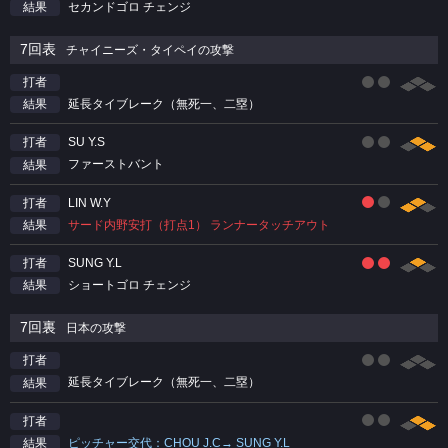
セカンドゴロ チェンジ
結果
7回表
チャイニーズ・タイペイの攻撃
打者
延長タイブレーク（無死一、二塁）
結果
SU Y.S
打者
ファーストバント
結果
LIN W.Y
打者
サード内野安打（打点1） ランナータッチアウト
結果
SUNG Y.L
打者
ショートゴロ チェンジ
結果
7回裏
日本の攻撃
打者
延長タイブレーク（無死一、二塁）
結果
打者
ピッチャー交代：CHOU J.C→ SUNG Y.L
結果