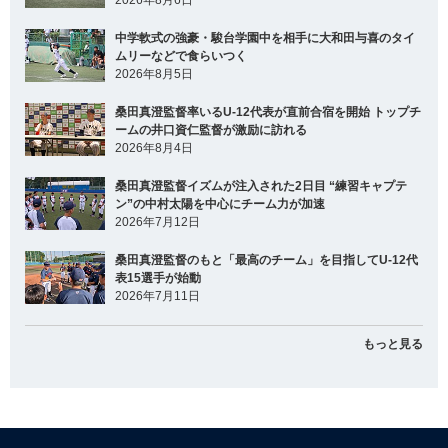
中学軟式の強豪・駿台学園中を相手に大和田与喜のタイ
ムリーなどで食らいつく
2026年8月5日
桑田真澄監督率いるU-12代表が直前合宿を開始 トップチ
ームの井口資仁監督が激励に訪れる
2026年8月4日
桑田真澄監督イズムが注入された2日目 “練習キャプテ
ン”の中村太陽を中心にチーム力が加速
2026年7月12日
桑田真澄監督のもと「最高のチーム」を目指してU-12代
表15選手が始動
2026年7月11日
もっと見る