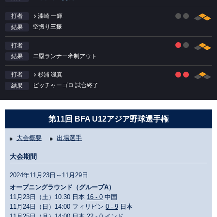
漆崎 一輝
打者
空振り三振
結果
打者
二塁ランナー牽制アウト
結果
杉浦 颯真
打者
ピッチャーゴロ 試合終了
結果
第11回 BFA U12アジア野球選手権
大会概要
出場選手
大会期間
2024年11月23日～11月29日
オープニングラウンド（グループA）
11月23日（土）10:30 日本
16 - 0
中国
11月24日（日）14:00 フィリピン
0 - 9
日本
11月25日（月）14:00 日本
22 - 0
インド