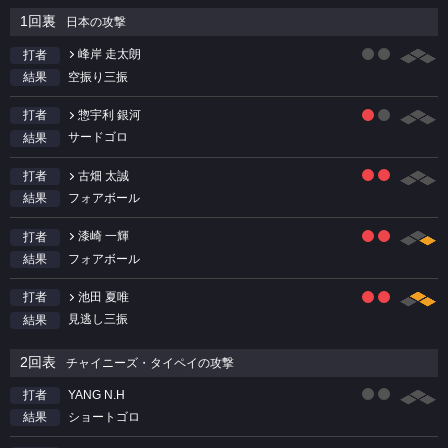
1回裏
日本の攻撃
峰岸 走太朗
打者
空振り三振
結果
惣宇利 銀河
打者
サードゴロ
結果
古畑 太誠
打者
フォアボール
結果
漆崎 一輝
打者
フォアボール
結果
池田 夏唯
打者
見逃し三振
結果
2回表
チャイニーズ・タイペイの攻撃
YANG N.H
打者
ショートゴロ
結果