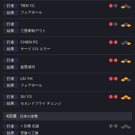
TIEN Y.C
打者
フォアボール
結果
打者
三塁牽制アウト
結果
CHIEN P.C
打者
サードゴロ エラー
結果
打者
盗塁成功
結果
LIU Y.H
打者
フォアボール
結果
SU Y.S
打者
セカンドフライ チェンジ
結果
4回裏
日本の攻撃
古畑 太誠
打者
空振り三振
結果