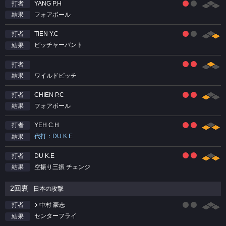
YANG P.H
打者
フォアボール
結果
TIEN Y.C
打者
ピッチャーバント
結果
打者
ワイルドピッチ
結果
CHIEN P.C
打者
フォアボール
結果
YEH C.H
打者
代打：DU K.E
結果
DU K.E
打者
空振り三振 チェンジ
結果
2回裏
日本の攻撃
中村 豪志
打者
センターフライ
結果