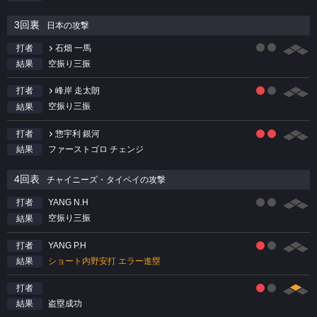
3回裏
日本の攻撃
石畑 一馬
打者
空振り三振
結果
峰岸 走太朗
打者
空振り三振
結果
惣宇利 銀河
打者
ファーストゴロ チェンジ
結果
4回表
チャイニーズ・タイペイの攻撃
YANG N.H
打者
空振り三振
結果
YANG P.H
打者
ショート内野安打 エラー進塁
結果
打者
盗塁成功
結果