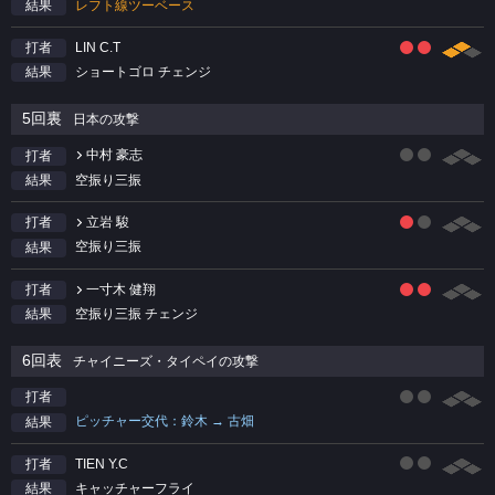
レフト線ツーベース
結果
LIN C.T
打者
ショートゴロ チェンジ
結果
5回裏
日本の攻撃
中村 豪志
打者
空振り三振
結果
立岩 駿
打者
空振り三振
結果
一寸木 健翔
打者
空振り三振 チェンジ
結果
6回表
チャイニーズ・タイペイの攻撃
打者
ピッチャー交代：鈴木 → 古畑
結果
TIEN Y.C
打者
キャッチャーフライ
結果