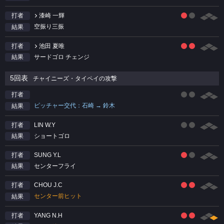
漆崎 一輝
打者
空振り三振
結果
池田 夏唯
打者
サードゴロ チェンジ
結果
5回表
チャイニーズ・タイペイの攻撃
打者
ピッチャー交代：石崎 → 鈴木
結果
LIN W.Y
打者
ショートゴロ
結果
SUNG Y.L
打者
センターフライ
結果
CHOU J.C
打者
センター前ヒット
結果
YANG N.H
打者