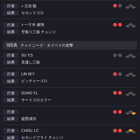
立岩 駿
打者
セカンドゴロ
結果
一寸木 健翔
打者
空振り三振 チェンジ
結果
3回表
チャイニーズ・タイペイの攻撃
SU Y.S
打者
見逃し三振
結果
LIN W.Y
打者
ピッチャーゴロ
結果
SUNG Y.L
打者
サードゴロエラー
結果
打者
盗塁成功
結果
CHOU J.C
打者
セカンドフライ チェンジ
結果