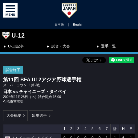
日本語
｜
English
U-12
U-12記事
試合・大会
選手一覧
試合終了
第11回 BFA U12アジア野球選手権
スーパーラウンド 第2戦
日本 vs チャイニーズ・タイペイ
2024年11月28日（木）試合開始 15:00
今治市営球場
大会概要
出場選手
1
2
3
4
5
6
7
計
H
E