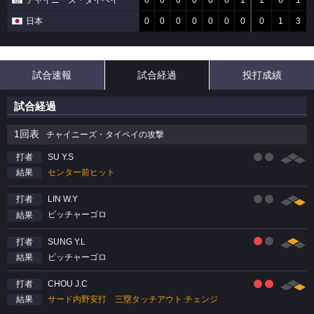
チャイニーズ・タイペイ
0
0
0
0
0
0
1
1
6
1
日本
0
0
0
0
0
0
0
0
1
3
試合速報
試合経過
投打成績
試合経過
1回表
チャイニーズ・タイペイの攻撃
SU Y.S
打者
センター前ヒット
結果
LIN W.Y
打者
ピッチャーゴロ
結果
SUNG Y.L
打者
ピッチャーゴロ
結果
CHOU J.C
打者
サード内野安打 三塁タッチアウト チェンジ
結果