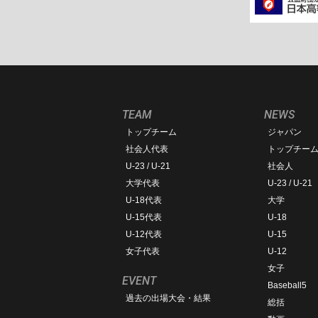
TEAM
NEWS
トップチーム
ジャパン
社会人代表
トップチー
U-23 / U-21
社会人
大学代表
U-23 / U-21
U-18代表
大学
U-15代表
U-18
U-12代表
U-15
女子代表
U-12
女子
EVENT
Baseball5
過去の出場大会・結果
総括