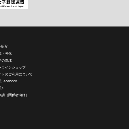
HER
成・強化
界の野球
ンラインショップ
イトのご利用について
Facebook
式X
D申請（関係者向け）