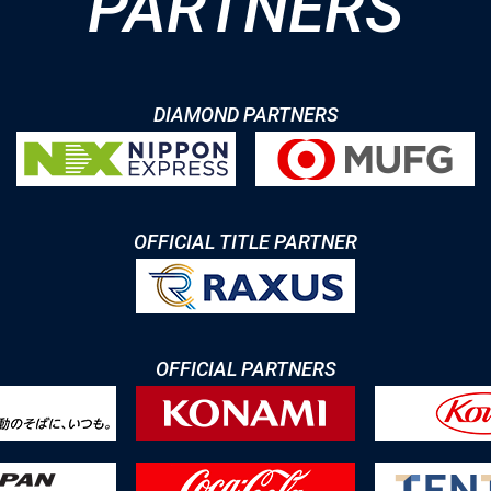
PARTNERS
DIAMOND PARTNERS
OFFICIAL TITLE PARTNER
OFFICIAL PARTNERS