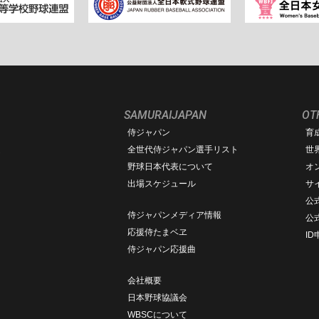
SAMURAIJAPAN
OT
侍ジャパン
育
ム
全世代侍ジャパン選手リスト
世
野球日本代表について
オ
出場スケジュール
サ
公式
侍ジャパンメディア情報
公
応援侍たまベヱ
I
侍ジャパン応援曲
会社概要
日本野球協議会
WBSCについて