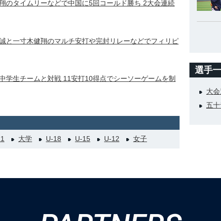
翔のタイムリーなどで中国に5回コールド勝ち 2大会連続
誠と一寸木健翔のマルチ安打や完封リレーなどでフィリピ
選手
中学生チームと対戦 11安打10得点でシーソーゲームを制
大会
五十
21
大学
U-18
U-15
U-12
女子