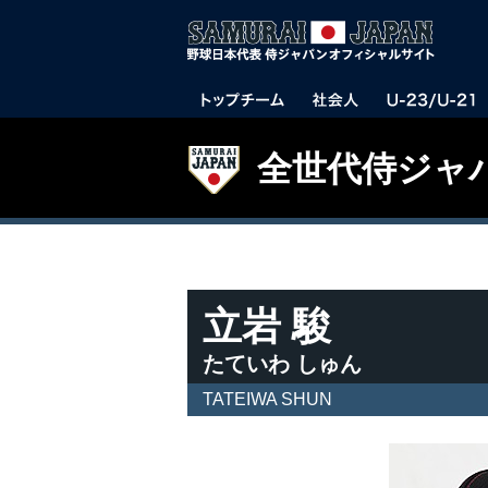
全世代侍ジャ
立岩 駿
たていわ しゅん
TATEIWA SHUN