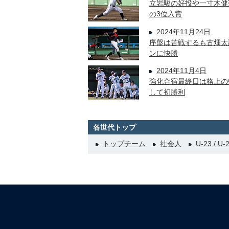
立岩駿の好投や一寸木健
の3位入賞
2024年11月24日
序盤は苦戦するも古畑太
ンに快勝
2024年11月4日
強化合宿最終日は格上の
して初勝利
各世代トップ
トップチーム
社会人
U-23 / U-