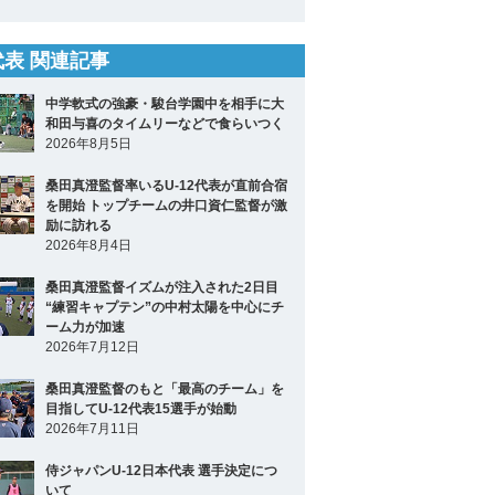
2代表 関連記事
中学軟式の強豪・駿台学園中を相手に大
和田与喜のタイムリーなどで食らいつく
2026年8月5日
桑田真澄監督率いるU-12代表が直前合宿
を開始 トップチームの井口資仁監督が激
励に訪れる
2026年8月4日
桑田真澄監督イズムが注入された2日目
“練習キャプテン”の中村太陽を中心にチ
ーム力が加速
2026年7月12日
桑田真澄監督のもと「最高のチーム」を
目指してU-12代表15選手が始動
2026年7月11日
侍ジャパンU-12日本代表 選手決定につ
いて