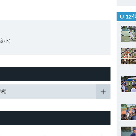
U-1
度小）
手権