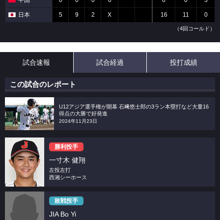
中国
0
0
0
0
0
0
3
日本
5
9
2
X
16
11
0
（4回コールド）
試合速報
試合経過
投打成績
この試合のレポート
U12アジア選手権が開幕 石﨑悠士郎の3ラン本塁打など大量16
得点の大勝で好発進
2024年11月23日
勝利投手
一寸木 健翔
左投左打
西湘シーホース
敗戦投手
JIA Bo Yi