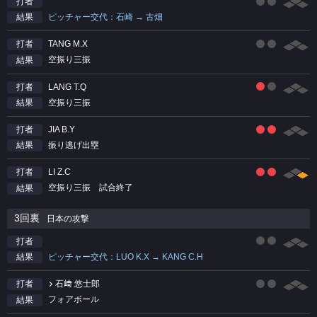
打者
ピッチャー交代：石崎 → 古畑
結果
TANG M.X
打者
空振り三振
結果
LANG T.Q
打者
空振り三振
結果
JIA B.Y
打者
振り逃げ出塁
結果
LI Z.C
打者
空振り三振 試合終了
結果
3回裏
日本の攻撃
打者
ピッチャー交代：LUO K.X → KANG C.H
結果
石﨑 悠士郎
打者
フォアボール
結果