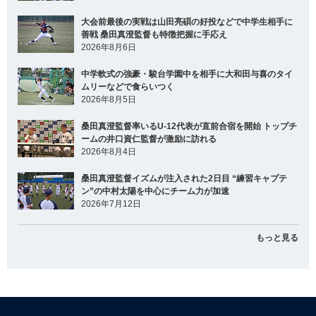
大会前最後の実戦は山田亮碩の好投などで中学生相手に
善戦 桑田真澄監督も特徴把握に手応え
2026年8月6日
中学軟式の強豪・駿台学園中を相手に大和田与喜のタイ
ムリーなどで食らいつく
2026年8月5日
桑田真澄監督率いるU-12代表が直前合宿を開始 トップチ
ームの井口資仁監督が激励に訪れる
2026年8月4日
桑田真澄監督イズムが注入された2日目 “練習キャプテ
ン”の中村太陽を中心にチーム力が加速
2026年7月12日
もっと見る