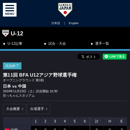
日本語
｜
English
U-12
U-12記事
試合・大会
選手一覧
試合終了
第11回 BFA U12アジア野球選手権
オープニングラウンド 第1戦
日本 vs 中国
2024年11月23日（土）試合開始 10:30
坊っちゃんスタジアム
大会概要
出場選手
1
2
3
4
5
6
計
H
E