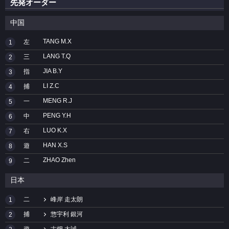
先発オーダー
中国
TANG M.X
左
1
LANG T.Q
三
2
JIA B.Y
指
3
LI Z.C
捕
4
MENG R.J
一
5
PENG Y.H
中
6
LUO K.X
右
7
HAN X.S
遊
8
ZHAO Zhen
二
9
日本
二
峰岸 走太朗
1
捕
惣宇利 銀河
2
遊
古畑 太誠