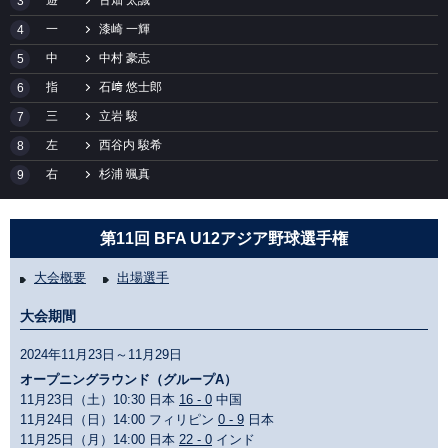
3
一
漆崎 一輝
4
中
中村 豪志
5
指
石﨑 悠士郎
6
三
立岩 駿
7
左
西谷内 駿希
8
右
杉浦 颯真
9
第11回 BFA U12アジア野球選手権
大会概要
出場選手
大会期間
2024年11月23日～11月29日
オープニングラウンド（グループA）
11月23日（土）10:30 日本
16 - 0
中国
11月24日（日）14:00 フィリピン
0 - 9
日本
11月25日（月）14:00 日本
22 - 0
インド