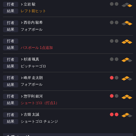
立岩 駿
打者
レフト前ヒット
結果
西谷内 駿希
打者
フォアボール
結果
打者
パスボール 1点追加
結果
杉浦 颯真
打者
ピッチャーゴロ
結果
峰岸 走太朗
打者
フォアボール
結果
惣宇利 銀河
打者
ショートゴロ（打点1）
結果
古畑 太誠
打者
ショートゴロ チェンジ
結果