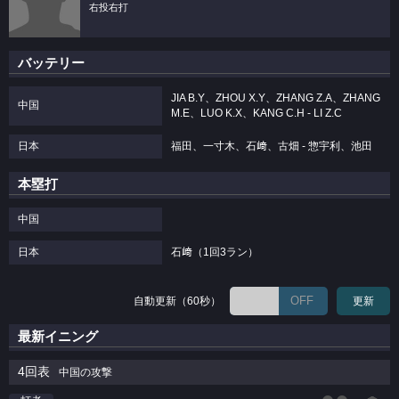
右投右打
バッテリー
JIA B.Y、ZHOU X.Y、ZHANG Z.A、ZHANG
中国
M.E、LUO K.X、KANG C.H - LI Z.C
日本
福田、一寸木、石﨑、古畑 - 惣宇利、池田
本塁打
中国
日本
石﨑（1回3ラン）
OFF
自動更新（60秒）
更新
最新イニング
4回表
中国の攻撃