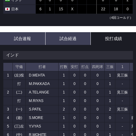
インド
0
0
0
0
0
0
2
日本
6
1
15
X
22
18
0
（4回コールド）
試合速報
試合経過
投打成績
インド
守備
打者
打数
安打
打点
四死球
三振
1
1
(左)投
D.MEHTA
1
0
0
0
1
見三振
打
M.PAKKADA
1
0
0
0
1
-
2
(二)
A.TELANGE
1
0
0
0
1
見三振
打
M.RIYAS
1
0
0
0
1
-
3
(一)
S.PATIL
2
0
0
0
2
見三振
4
(遊)
S.MORE
1
0
0
0
0
-
遊
5
(三)左
Y.VYAS
1
0
0
0
1
-
見
6
(中)
R.MOHITE
1
0
0
0
1
-
空