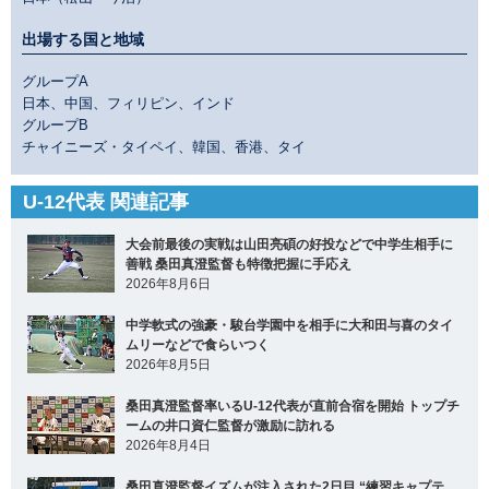
出場する国と地域
グループA
日本、中国、フィリピン、インド
グループB
チャイニーズ・タイペイ、韓国、香港、タイ
U-12代表 関連記事
大会前最後の実戦は山田亮碩の好投などで中学生相手に
善戦 桑田真澄監督も特徴把握に手応え
2026年8月6日
中学軟式の強豪・駿台学園中を相手に大和田与喜のタイ
ムリーなどで食らいつく
2026年8月5日
桑田真澄監督率いるU-12代表が直前合宿を開始 トップチ
ームの井口資仁監督が激励に訪れる
2026年8月4日
桑田真澄監督イズムが注入された2日目 “練習キャプテ