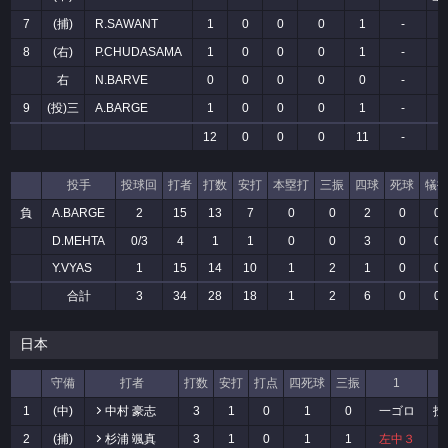
7
(捕)
R.SAWANT
1
0
0
0
1
-
8
(右)
P.CHUDASAMA
1
0
0
0
1
-
右
N.BARVE
0
0
0
0
0
-
9
(投)三
A.BARGE
1
0
0
0
1
-
12
0
0
0
11
-
投手
投球回
打者
打数
安打
本塁打
三振
四球
死球
犠
負
A.BARGE
2
15
13
7
0
0
2
0
0
D.MEHTA
0/3
4
1
1
0
0
3
0
0
Y.VYAS
1
15
14
10
1
2
1
0
0
合計
3
34
28
18
1
2
6
0
0
日本
守備
打者
打数
安打
打点
四死球
三振
1
1
(中)
中村 豪志
3
1
0
1
0
一ゴロ
投
2
(捕)
杉浦 颯真
3
1
0
1
1
左中３