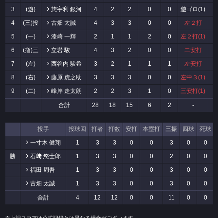
3
(遊)
惣宇利 銀河
4
2
2
0
0
遊ゴロ(1)
4
(三)投
古畑 太誠
4
3
3
0
0
左２打
5
(一)
漆崎 一輝
2
1
1
2
0
左２打(1)
6
(指)三
立岩 駿
4
3
2
0
0
二安打
7
(左)
西谷内 駿希
3
2
1
1
1
左安打
8
(右)
藤原 虎之助
3
3
3
0
0
左中３(1)
9
(二)
峰岸 走太朗
2
2
3
1
0
三安打(1)
合計
28
18
15
6
2
-
投手
投球回
打者
打数
安打
本塁打
三振
四球
死球
一寸木 健翔
1
3
3
0
0
3
0
0
勝
石﨑 悠士郎
1
3
3
0
0
2
0
0
福田 周吾
1
3
3
0
0
3
0
0
古畑 太誠
1
3
3
0
0
3
0
0
合計
4
12
12
0
0
11
0
0