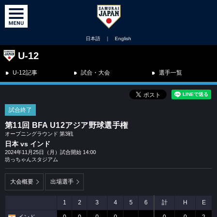
日本語
｜
English
U-12
U-12記事
試合・大会
選手一覧
試合終了
第11回 BFA U12アジア野球選手権
オープニングラウンド 第3戦
日本 vs インド
2024年11月25日（月）試合開始 14:00
坊っちゃんスタジアム
大会概要
出場選手
1
2
3
4
5
6
計
H
E