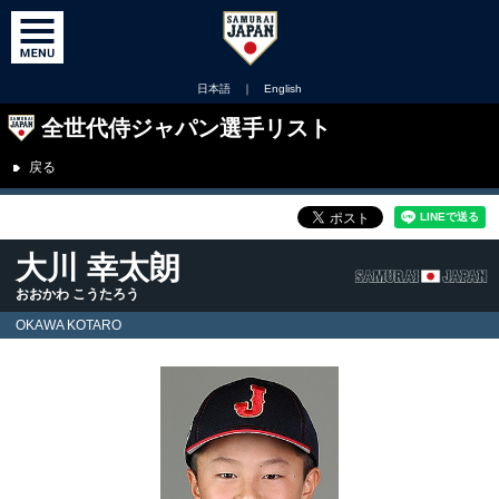
日本語
｜
English
全世代侍ジャパン選手リスト
戻る
大川 幸太朗
おおかわ こうたろう
OKAWA KOTARO