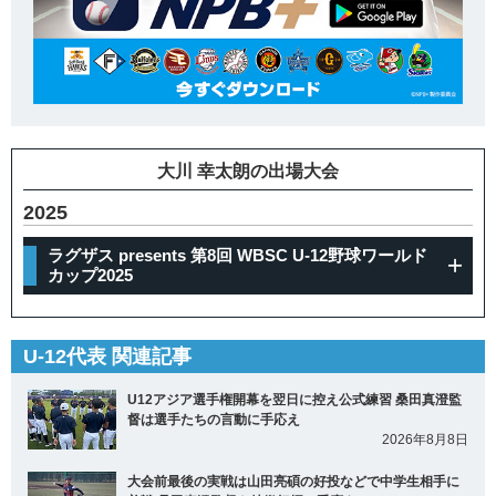
大川 幸太朗の出場大会
2025
ラグザス presents 第8回 WBSC U-12野球ワールド
カップ2025
U-12代表 関連記事
U12アジア選手権開幕を翌日に控え公式練習 桑田真澄監
督は選手たちの言動に手応え
2026年8月8日
大会前最後の実戦は山田亮碩の好投などで中学生相手に