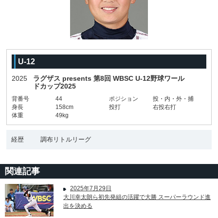
U-12
2025
ラグザス presents 第8回 WBSC U-12野球ワール
ドカップ2025
背番号
44
ポジション
投・内・外・捕
身長
158cm
投打
右投右打
体重
49kg
経歴
調布リトルリーグ
関連記事
2025年7月29日
大川幸太朗ら初先発組の活躍で大勝 スーパーラウンド進
出を決める