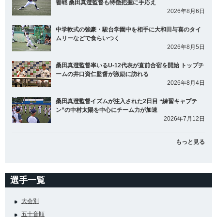
善戦 桑田真澄監督も特徴把握に手応え
2026年8月6日
中学軟式の強豪・駿台学園中を相手に大和田与喜のタイ
ムリーなどで食らいつく
2026年8月5日
桑田真澄監督率いるU-12代表が直前合宿を開始 トップチ
ームの井口資仁監督が激励に訪れる
2026年8月4日
桑田真澄監督イズムが注入された2日目 “練習キャプテ
ン”の中村太陽を中心にチーム力が加速
2026年7月12日
もっと見る
選手一覧
大会別
五十音順