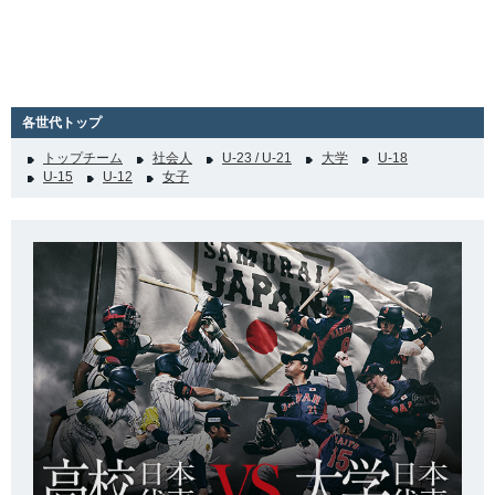
各世代トップ
トップチーム
社会人
U-23 / U-21
大学
U-18
U-15
U-12
女子