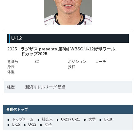
U-12
2025
ラグザス presents 第8回 WBSC U-12野球ワール
ドカップ2025
背番号
32
ポジション
コーチ
身長
投打
体重
経歴
新潟リトルリーグ 監督
各世代トップ
トップチーム
社会人
U-23 / U-21
大学
U-18
U-15
U-12
女子