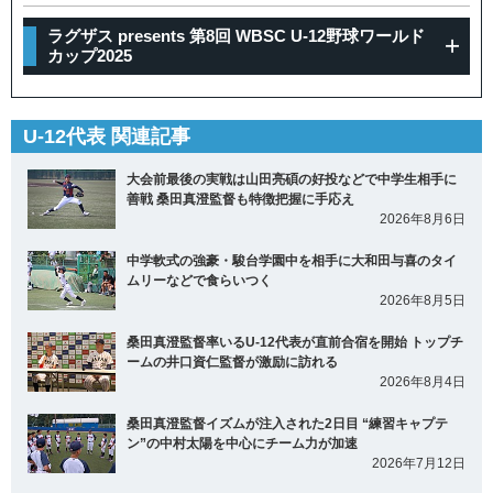
ラグザス presents 第8回 WBSC U-12野球ワールド
カップ2025
U-12代表 関連記事
大会前最後の実戦は山田亮碩の好投などで中学生相手に
善戦 桑田真澄監督も特徴把握に手応え
2026年8月6日
中学軟式の強豪・駿台学園中を相手に大和田与喜のタイ
ムリーなどで食らいつく
2026年8月5日
桑田真澄監督率いるU-12代表が直前合宿を開始 トップチ
ームの井口資仁監督が激励に訪れる
2026年8月4日
桑田真澄監督イズムが注入された2日目 “練習キャプテ
ン”の中村太陽を中心にチーム力が加速
2026年7月12日