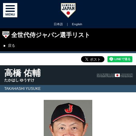
日本語
｜
English
全世代侍ジャパン選手リスト
戻る
高橋 佑輔
たかはし ゆうすけ
TAKAHASHI YUSUKE