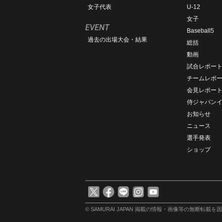
女子代表
U-12
女子
EVENT
Baseball5
過去の出場大会・結果
総括
動画
試合レポー
チームレポ
会見レポー
侍ジャパン
お知らせ
ニュース
選手発表
ショップ
© SAMURAI JAPAN
掲載の情報・画像等の無断転載を固