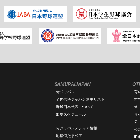
SAMURAIJAPAN
OT
侍ジャパン
育
ム
全世代侍ジャパン選手リスト
世
野球日本代表について
オ
出場スケジュール
サ
公式
侍ジャパンメディア情報
公
応援侍たまベヱ
I