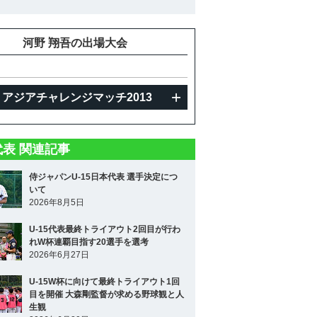
河野 翔吾の出場大会
U アジアチャレンジマッチ2013
5代表 関連記事
侍ジャパンU-15日本代表 選手決定につ
いて
2026年8月5日
U-15代表最終トライアウト2回目が行わ
れW杯連覇目指す20選手を選考
2026年6月27日
U-15W杯に向けて最終トライアウト1回
目を開催 大森剛監督が求める野球観と人
生観