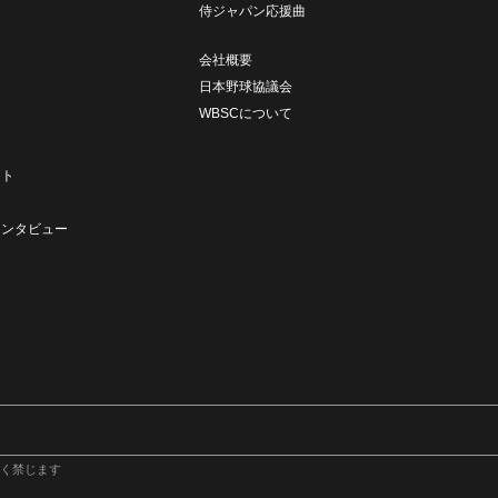
侍ジャパン応援曲
会社概要
日本野球協議会
WBSCについて
ト
ート
ト
インタビュー
く禁じます