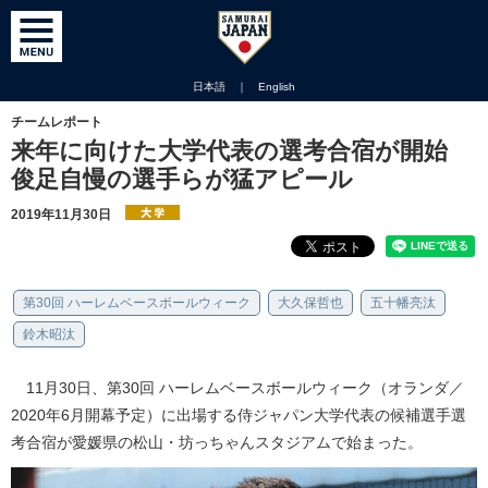
日本語
｜
English
チームレポート
来年に向けた大学代表の選考合宿が開始
俊足自慢の選手らが猛アピール
2019年11月30日
第30回 ハーレムベースボールウィーク
大久保哲也
五十幡亮汰
鈴木昭汰
11月30日、第30回 ハーレムベースボールウィーク（オランダ／
2020年6月開幕予定）に出場する侍ジャパン大学代表の候補選手選
考合宿が愛媛県の松山・坊っちゃんスタジアムで始まった。