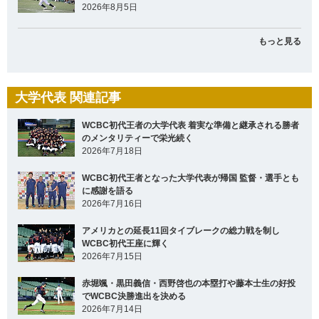
2026年8月5日
もっと見る
大学代表 関連記事
WCBC初代王者の大学代表 着実な準備と継承される勝者
のメンタリティーで栄光続く
2026年7月18日
WCBC初代王者となった大学代表が帰国 監督・選手とも
に感謝を語る
2026年7月16日
アメリカとの延長11回タイブレークの総力戦を制し
WCBC初代王座に輝く
2026年7月15日
赤堀颯・黒田義信・西野啓也の本塁打や藤本士生の好投
でWCBC決勝進出を決める
2026年7月14日