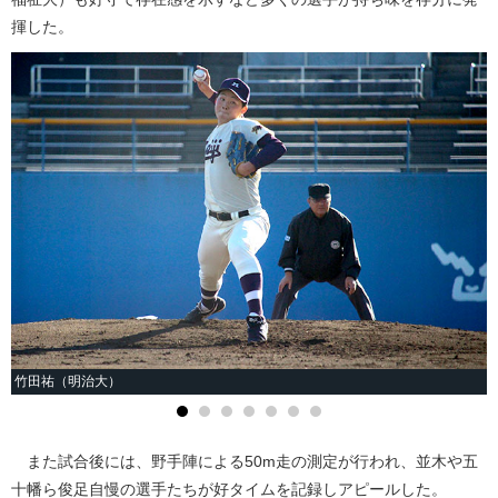
揮した。
竹田祐（明治大）
また試合後には、野手陣による50m走の測定が行われ、並木や五
十幡ら俊足自慢の選手たちが好タイムを記録しアピールした。