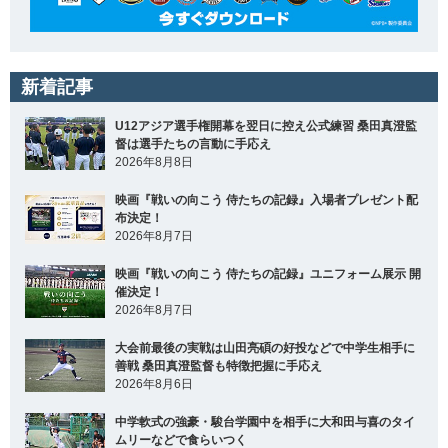
新着記事
U12アジア選手権開幕を翌日に控え公式練習 桑田真澄監
督は選手たちの言動に手応え
2026年8月8日
映画『戦いの向こう 侍たちの記録』入場者プレゼント配
布決定！
2026年8月7日
映画『戦いの向こう 侍たちの記録』ユニフォーム展示 開
催決定！
2026年8月7日
大会前最後の実戦は山田亮碩の好投などで中学生相手に
善戦 桑田真澄監督も特徴把握に手応え
2026年8月6日
中学軟式の強豪・駿台学園中を相手に大和田与喜のタイ
ムリーなどで食らいつく