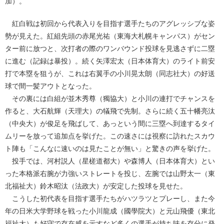
加）。
紅白戦は初回から代表入りを目指す選手たちのアグレッシブな姿
勢が見えた。紅組先頭の赤尾光祐（東海大札幌キャンパス）がセン
ター前に放つと、次打者の際のワンバウンド投球を見逃さずに二塁
に進む（記録は暴投）。続く矢澤宏太（日本体育大）のライト前安
打で本塁を狙うが、これは右翼手の小川晃太朗（同志社大）の好送
球で間一髪アウトとなった。
その裏には白組が並木秀尊（獨協大）と小川の連打でチャンスを
作ると、大石航輝（天理大）の犠飛で先制。さらに続く五十幡亮汰
（中央大）が俊足を飛ばして、あっという間に三塁へ到達するタイ
ムリーを放って追加点を挙げた。この速さには視察に訪れたスカウ
ト陣も「こんなに速いのは見たことが無い」と驚きの声を挙げた。
投手では、河村説人（星槎道都大）や森博人（日本体育大）とい
った本格派右腕が力強いストレートを投じ、左腕では山野太一（東
北福祉大）鈴木昭汰（法政大）が安定した投球を見せた。
こうした初代表を目指す選手たちがハツラツとプレーし、また今
年の日米大学野球を戦った小川龍成（國學院大）と元山飛優（東北
福祉大）も好守で存在感を示すなど多くの選手が持ち味を存分に発