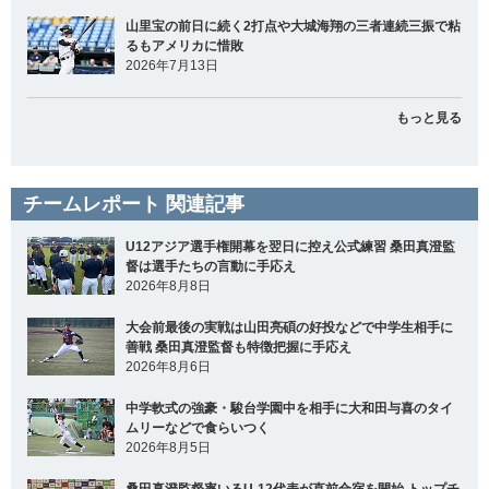
山里宝の前日に続く2打点や大城海翔の三者連続三振で粘
るもアメリカに惜敗
2026年7月13日
もっと見る
チームレポート 関連記事
U12アジア選手権開幕を翌日に控え公式練習 桑田真澄監
督は選手たちの言動に手応え
2026年8月8日
大会前最後の実戦は山田亮碩の好投などで中学生相手に
善戦 桑田真澄監督も特徴把握に手応え
2026年8月6日
中学軟式の強豪・駿台学園中を相手に大和田与喜のタイ
ムリーなどで食らいつく
2026年8月5日
桑田真澄監督率いるU-12代表が直前合宿を開始 トップチ