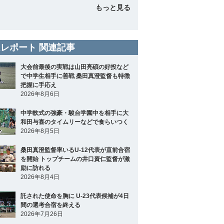
もっと見る
レポート 関連記事
大会前最後の実戦は山田亮碩の好投など
で中学生相手に善戦 桑田真澄監督も特徴
把握に手応え
2026年8月6日
中学軟式の強豪・駿台学園中を相手に大
和田与喜のタイムリーなどで食らいつく
2026年8月5日
桑田真澄監督率いるU-12代表が直前合宿
を開始 トップチームの井口資仁監督が激
励に訪れる
2026年8月4日
託された使命を胸に U-23代表候補が4日
間の選考合宿を終える
2026年7月26日