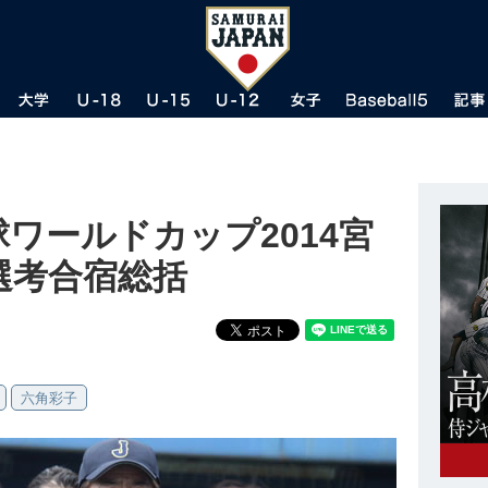
球ワールドカップ2014宮
選考合宿総括
六角彩子