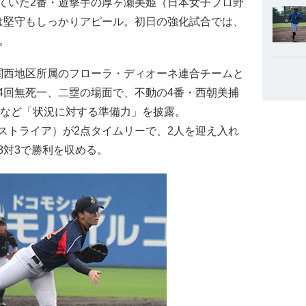
ていた2番・遊撃手の厚ヶ瀬美姫（日本女子プロ野
は堅守もしっかりアピール。初日の強化試合では、
。
関西地区所属のフローラ・ディオーネ連合チームと
4回無死一、二塁の場面で、不動の4番・西朝美捕
めるなど「状況に対する準備力」を披露。
ストライア）が2点タイムリーで、2人を迎え入れ
8対3で勝利を収める。