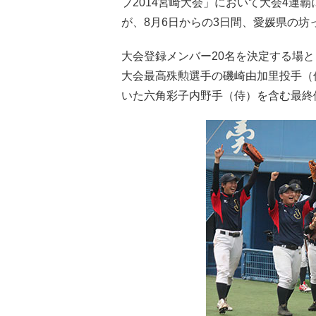
プ2014宮崎大会」において大会4連
が、8月6日からの3日間、愛媛県の
大会登録メンバー20名を決定する場
大会最高殊勲選手の磯崎由加里投手（
いた六角彩子内野手（侍）を含む最終