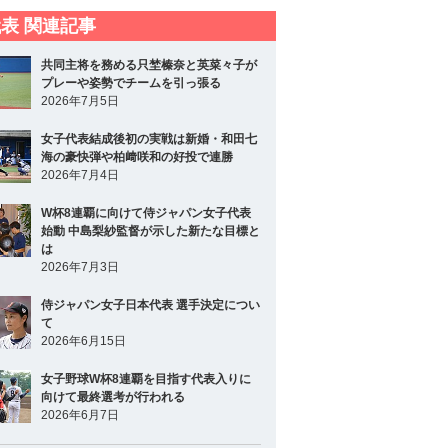
表 関連記事
共同主将を務める只埜榛奈と英菜々子が
プレーや姿勢でチームを引っ張る
2026年7月5日
女子代表結成後初の実戦は新婚・和田七
海の豪快弾や柏﨑咲和の好投で連勝
2026年7月4日
W杯8連覇に向けて侍ジャパン女子代表
始動 中島梨紗監督が示した新たな目標と
は
2026年7月3日
侍ジャパン女子日本代表 選手決定につい
て
2026年6月15日
女子野球W杯8連覇を目指す代表入りに
向けて最終選考が行われる
2026年6月7日