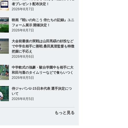
者プレゼント配布決定！
2026年8月7日
映画『戦いの向こう 侍たちの記録』ユニ
フォーム展示 開催決定！
2026年8月7日
大会前最後の実戦は山田亮碩の好投など
で中学生相手に善戦 桑田真澄監督も特徴
把握に手応え
2026年8月6日
中学軟式の強豪・駿台学園中を相手に大
和田与喜のタイムリーなどで食らいつく
2026年8月5日
侍ジャパンU-15日本代表 選手決定につ
いて
2026年8月5日
もっと見る