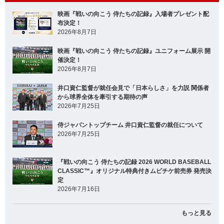
映画『戦いの向こう 侍たちの記録』入場者プレゼント配
布決定！
2026年8月7日
映画『戦いの向こう 侍たちの記録』ユニフォーム展示 開
催決定！
2026年8月7日
井口資仁監督が就任会見で「日本らしさ」を力説 関係者
から球界全体を牽引する期待の声
2026年7月25日
侍ジャパントップチーム 井口資仁監督の就任について
2026年7月25日
『戦いの向こう 侍たちの記録 2026 WORLD BASEBALL
CLASSIC™』オリジナル特典付きムビチケ前売券 発売決
定
2026年7月16日
もっと見る