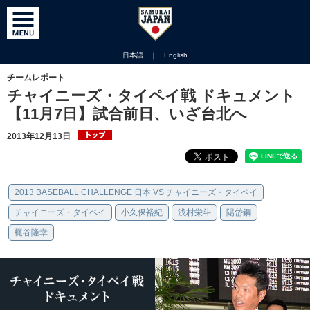
日本語
｜
English
チームレポート
チャイニーズ・タイペイ戦 ドキュメント
【11月7日】試合前日、いざ台北へ
2013年12月13日
2013 BASEBALL CHALLENGE 日本 VS チャイニーズ・タイペイ
チャイニーズ・タイペイ
小久保裕紀
浅村栄斗
陽岱鋼
梶谷隆幸