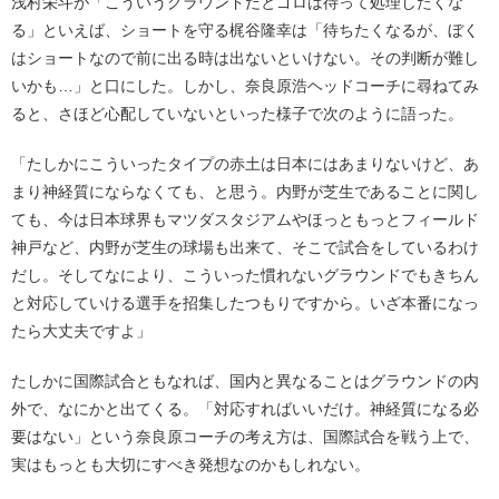
浅村栄斗が「こういうグラウンドだとゴロは待って処理したくな
る」といえば、ショートを守る梶谷隆幸は「待ちたくなるが、ぼく
はショートなので前に出る時は出ないといけない。その判断が難し
いかも…」と口にした。しかし、奈良原浩ヘッドコーチに尋ねてみ
ると、さほど心配していないといった様子で次のように語った。
「たしかにこういったタイプの赤土は日本にはあまりないけど、あ
まり神経質にならなくても、と思う。内野が芝生であることに関し
ても、今は日本球界もマツダスタジアムやほっともっとフィールド
神戸など、内野が芝生の球場も出来て、そこで試合をしているわけ
だし。そしてなにより、こういった慣れないグラウンドでもきちん
と対応していける選手を招集したつもりですから。いざ本番になっ
たら大丈夫ですよ」
たしかに国際試合ともなれば、国内と異なることはグラウンドの内
外で、なにかと出てくる。「対応すればいいだけ。神経質になる必
要はない」という奈良原コーチの考え方は、国際試合を戦う上で、
実はもっとも大切にすべき発想なのかもしれない。