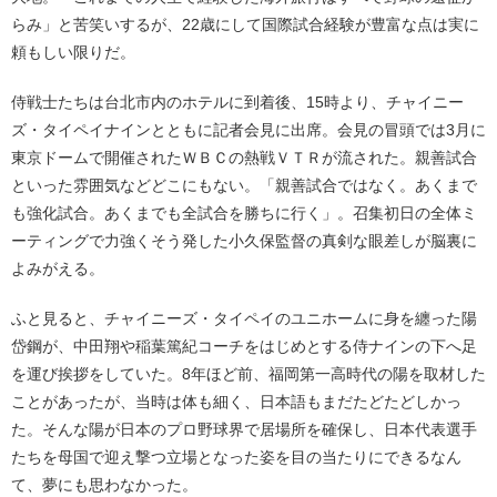
らみ」と苦笑いするが、22歳にして国際試合経験が豊富な点は実に
頼もしい限りだ。
侍戦士たちは台北市内のホテルに到着後、15時より、チャイニー
ズ・タイペイナインとともに記者会見に出席。会見の冒頭では3月に
東京ドームで開催されたＷＢＣの熱戦ＶＴＲが流された。親善試合
といった雰囲気などどこにもない。「親善試合ではなく。あくまで
も強化試合。あくまでも全試合を勝ちに行く」。召集初日の全体ミ
ーティングで力強くそう発した小久保監督の真剣な眼差しが脳裏に
よみがえる。
ふと見ると、チャイニーズ・タイペイのユニホームに身を纏った陽
岱鋼が、中田翔や稲葉篤紀コーチをはじめとする侍ナインの下へ足
を運び挨拶をしていた。8年ほど前、福岡第一高時代の陽を取材した
ことがあったが、当時は体も細く、日本語もまだたどたどしかっ
た。そんな陽が日本のプロ野球界で居場所を確保し、日本代表選手
たちを母国で迎え撃つ立場となった姿を目の当たりにできるなん
て、夢にも思わなかった。