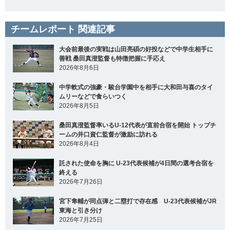
チームレポート 関連記事
大会前最後の実戦は山田亮碩の好投などで中学生相手に
善戦 桑田真澄監督も特徴把握に手応え
2026年8月6日
中学軟式の強豪・駿台学園中を相手に大和田与喜のタイ
ムリーなどで食らいつく
2026年8月5日
桑田真澄監督率いるU-12代表が直前合宿を開始 トップチ
ームの井口資仁監督が激励に訪れる
2026年8月4日
託された使命を胸に U-23代表候補が4日間の選考合宿を
終える
2026年7月26日
宮下隼輔が同点弾と二塁打で存在感 U-23代表候補がJR
東海と引き分け
2026年7月25日