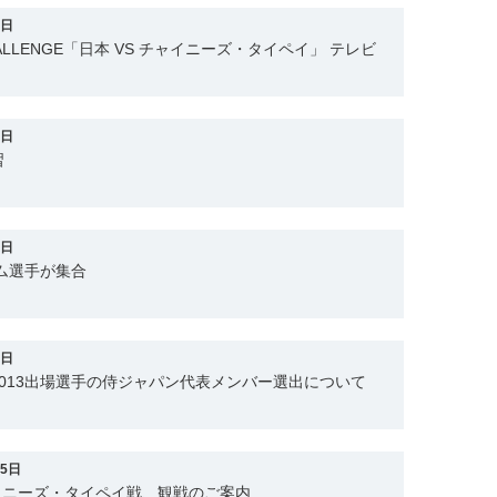
6日
 CHALLENGE「日本 VS チャイニーズ・タイペイ」 テレビ
6日
習
5日
ム選手が集合
4日
013出場選手の侍ジャパン代表メンバー選出について
25日
ャイニーズ・タイペイ戦、観戦のご案内