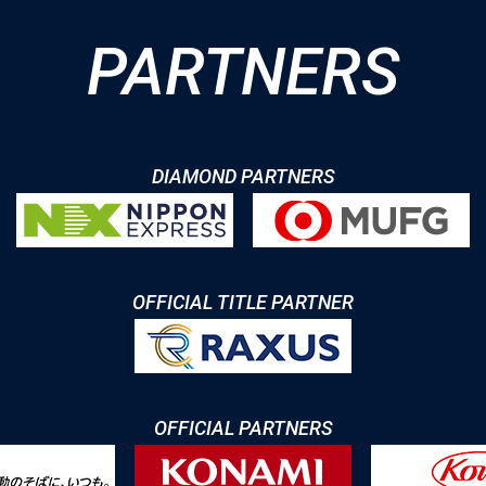
PARTNERS
DIAMOND PARTNERS
OFFICIAL TITLE PARTNER
OFFICIAL PARTNERS