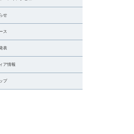
らせ
ース
発表
ィア情報
ップ